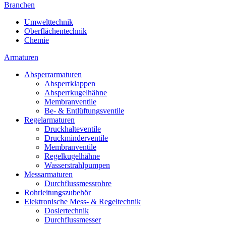
Branchen
Umwelttechnik
Oberflächentechnik
Chemie
Armaturen
Absperrarmaturen
Absperrklappen
Absperrkugelhähne
Membranventile
Be- & Entlüftungsventile
Regelarmaturen
Druckhalteventile
Druckminderventile
Membranventile
Regelkugelhähne
Wasserstrahlpumpen
Messarmaturen
Durchflussmessrohre
Rohrleitungszubehör
Elektronische Mess- & Regeltechnik
Dosiertechnik
Durchflussmesser