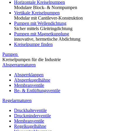
Horizontale Kreiselpumpen
Modulare Block- & Normpumpen
Vertikale Kreiselpumpen
Modular mit Cantilever-Konstruktion
Pumpen mit Wellendichtung
Sicher mittels Gleitringdichtung
Pumpen mit Magnetkupplung
innovative, hermetische Abdichtung
Kreiselpumpe finden
Pumpen
Kreiselpumpen für die Industrie
Absperrarmaturen
Absperrklappen
Absperrkugelhähne
Membranventile
Be- & Entlüftungsventile
Regelarmaturen
Druckhalteventile
Druckminderventile
Membranventile
Regelkugelhähne