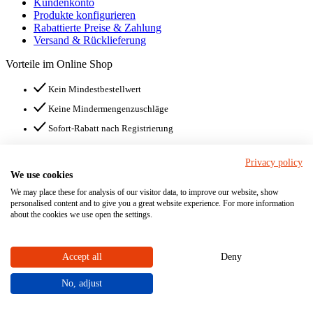
Kundenkonto
Produkte konfigurieren
Rabattierte Preise & Zahlung
Versand & Rücklieferung
Vorteile im Online Shop
Kein Mindestbestellwert
Keine Mindermengenzuschläge
Sofort-Rabatt nach Registrierung
Unsere Zahlungsarten
Privacy policy
We use cookies
We may place these for analysis of our visitor data, to improve our website, show
Jetzt vernetzen!
personalised content and to give you a great website experience. For more information
about the cookies we use open the settings.
© STÜBBE GmbH & Co.KG
Hinweisgebersystem
Accept all
Deny
Impressum
Datenschutz
No, adjust
AGB