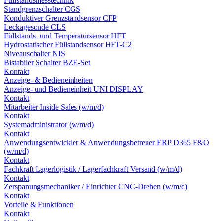
Füllstandsmesstechnik
Standgrenzschalter CGS
Konduktiver Grenzstandsensor CFP
Leckagesonde CLS
Füllstands- und Temperatursensor HFT
Hydrostatischer Füllstandsensor HFT-C2
Niveauschalter NIS
Bistabiler Schalter BZE-Set
Kontakt
Anzeige- & Bedieneinheiten
Anzeige- und Bedieneinheit UNI DISPLAY
Kontakt
Mitarbeiter Inside Sales (w/m/d)
Kontakt
Systemadministrator (w/m/d)
Kontakt
Anwendungsentwickler & Anwendungsbetreuer ERP D365 F&O
(w/m/d)
Kontakt
Fachkraft Lagerlogistik / Lagerfachkraft Versand (w/m/d)
Kontakt
Zerspanungsmechaniker / Einrichter CNC-Drehen (w/m/d)
Kontakt
Vorteile & Funktionen
Kontakt