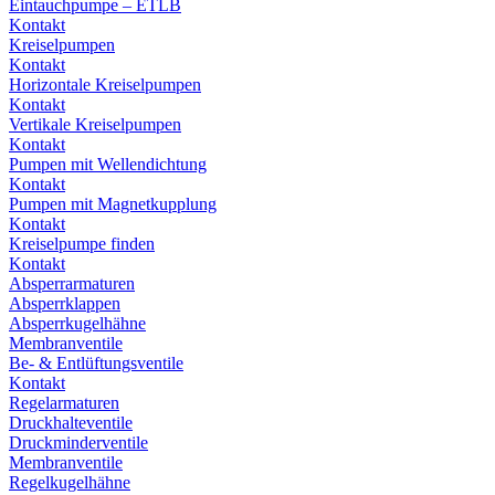
Eintauchpumpe – ETLB
Kontakt
Kreiselpumpen
Kontakt
Horizontale Kreiselpumpen
Kontakt
Vertikale Kreiselpumpen
Kontakt
Pumpen mit Wellendichtung
Kontakt
Pumpen mit Magnetkupplung
Kontakt
Kreiselpumpe finden
Kontakt
Absperrarmaturen
Absperrklappen
Absperrkugelhähne
Membranventile
Be- & Entlüftungsventile
Kontakt
Regelarmaturen
Druckhalteventile
Druckminderventile
Membranventile
Regelkugelhähne