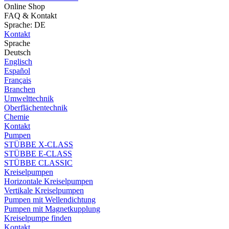
Online Shop
FAQ & Kontakt
Sprache: DE
Kontakt
Sprache
Deutsch
Englisch
Español
Français
Branchen
Umwelttechnik
Oberflächentechnik
Chemie
Kontakt
Pumpen
STÜBBE X-CLASS
STÜBBE E-CLASS
STÜBBE CLASSIC
Kreiselpumpen
Horizontale Kreiselpumpen
Vertikale Kreiselpumpen
Pumpen mit Wellendichtung
Pumpen mit Magnetkupplung
Kreiselpumpe finden
Kontakt