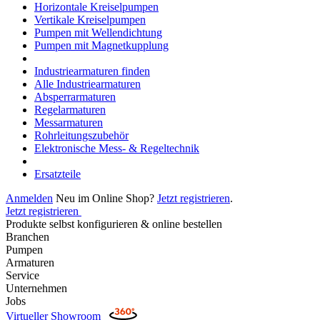
Horizontale Kreiselpumpen
Vertikale Kreiselpumpen
Pumpen mit Wellendichtung
Pumpen mit Magnetkupplung
Industriearmaturen finden
Alle Industriearmaturen
Absperrarmaturen
Regelarmaturen
Messarmaturen
Rohrleitungszubehör
Elektronische Mess- & Regeltechnik
Ersatzteile
Anmelden
Neu im Online Shop?
Jetzt registrieren
.
Jetzt registrieren
Produkte selbst konfigurieren & online bestellen
Branchen
Pumpen
Armaturen
Service
Unternehmen
Jobs
Virtueller Showroom