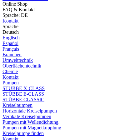
Online Shop
FAQ & Kontakt
Sprache: DE
Kontakt
Sprache
Deutsch
Englisch
Español
Français
Branchen
Umwelttechnik
Oberflächentechnik
Chemie
Kontakt
Pumpen
STÜBBE X-CLASS
STÜBBE E-CLASS
STÜBBE CLASSIC
Kreiselpumpen
Horizontale Kreiselpumpen
Vertikale Kreiselpumpen
Pumpen mit Wellendichtung
Pumpen mit Magnetkupplung
Kreiselpumpe finden
Kontakt