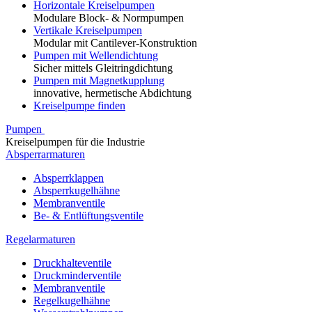
Horizontale Kreiselpumpen
Modulare Block- & Normpumpen
Vertikale Kreiselpumpen
Modular mit Cantilever-Konstruktion
Pumpen mit Wellendichtung
Sicher mittels Gleitringdichtung
Pumpen mit Magnetkupplung
innovative, hermetische Abdichtung
Kreiselpumpe finden
Pumpen
Kreiselpumpen für die Industrie
Absperrarmaturen
Absperrklappen
Absperrkugelhähne
Membranventile
Be- & Entlüftungsventile
Regelarmaturen
Druckhalteventile
Druckminderventile
Membranventile
Regelkugelhähne