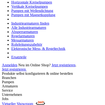
Horizontale Kreiselpumpen
Vertikale Kreiselpumpen
Pumpen mit Wellendichtung
Pumpen mit Magnetkupplung
Industriearmaturen finden
Alle Industriearmaturen
Absperrarmaturen
Regelarmaturen
Messarmaturen
Rohrleitungszubehör
Elektronische Mess- & Regeltechnik
Ersatzteile
Anmelden
Neu im Online Shop?
Jetzt registrieren
.
Jetzt registrieren
Produkte selbst konfigurieren & online bestellen
Branchen
Pumpen
Armaturen
Service
Unternehmen
Jobs
Virtueller Showroom