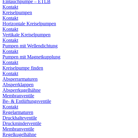
Eintauchpumpe – ETLB
Kontakt
Kreiselpumpen
Kontakt
Horizontale Kreiselpumpen
Kontakt
Vertikale Kreiselpumpen
Kontakt
Pumpen mit Wellendichtung
Kontakt
Pumpen mit Magnetkupplung
Kontakt
Kreiselpumpe finden
Kontakt
Absperrarmaturen
Absperrklappen
Absperrkugelhähne
Membranventile
Be- & Entlüftungsventile
Kontakt
Regelarmaturen
Druckhalteventile
Druckminderventile
Membranventile
Regelkugelhähne