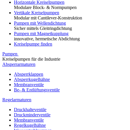
Horizontale Kreiselpumpen
Modulare Block- & Normpumpen
Vertikale Kreiselpumpen
Modular mit Cantilever-Konstruktion
Pumpen mit Wellendichtung
Sicher mittels Gleitringdichtung
Pumpen mit Magnetkupplung
innovative, hermetische Abdichtung
Kreiselpumpe finden
Pumpen
Kreiselpumpen für die Industrie
Absperrarmaturen
Absperrklappen
Absperrkugelhähne
Membranventile
Be- & Entlüftungsventile
Regelarmaturen
Druckhalteventile
Druckminderventile
Membranventile
Regelkugelhähne