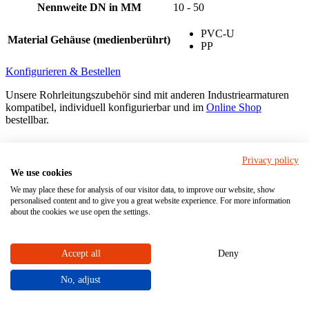
Nennweite DN in MM
10 - 50
PVC-U
Material Gehäuse (medienberührt)
PP
Konfigurieren & Bestellen
Unsere Rohrleitungszubehör sind mit anderen Industriearmaturen
kompatibel, individuell konfigurierbar und im
Online Shop
bestellbar.
Privacy policy
Einzigartige Interaktionen im virtuellen Showroom
We use cookies
We may place these for analysis of our visitor data, to improve our website, show
Erkunden Sie im virtuellen Showroom die Vielfalt unserer und
personalised content and to give you a great website experience. For more information
Industriearmaturen und Kreiselpumpen. Entweder allein oder ein
about the cookies we use open the settings.
STÜBBE-Experte führt Sie durch die digitalen Räume. Themen
dort sind u.a.:
Accept all
Deny
Interaktionen mit einem Funktionsmodell
Branchenlösungen für die Industrie
No, adjust
Per 3D-Animationen in die Kreiselpumpen blicken
Besichtigung der Produktionsstätte in Vlotho