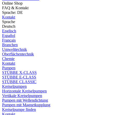
Online Shop
FAQ & Kontakt
Sprache: DE
Kontakt
Sprache
Deutsch
Englisch
Español
Français
Branchen
Umwelttechnik
Oberflächentechnik
Chemie
Kontakt
Pumpen
STÜBBE X-CLASS
STÜBBE E-CLASS
STÜBBE CLASSIC
Kreiselpumpen
Horizontale Kreiselpumpen
Vertikale Kreiselpumpen
Pumpen mit Wellendichtung
Pumpen mit Magnetkupplung
Kreiselpumpe finden
Kontakt