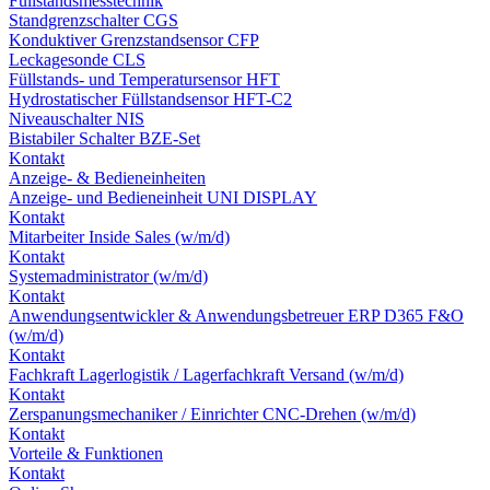
Füllstandsmesstechnik
Standgrenzschalter CGS
Konduktiver Grenzstandsensor CFP
Leckagesonde CLS
Füllstands- und Temperatursensor HFT
Hydrostatischer Füllstandsensor HFT-C2
Niveauschalter NIS
Bistabiler Schalter BZE-Set
Kontakt
Anzeige- & Bedieneinheiten
Anzeige- und Bedieneinheit UNI DISPLAY
Kontakt
Mitarbeiter Inside Sales (w/m/d)
Kontakt
Systemadministrator (w/m/d)
Kontakt
Anwendungsentwickler & Anwendungsbetreuer ERP D365 F&O
(w/m/d)
Kontakt
Fachkraft Lagerlogistik / Lagerfachkraft Versand (w/m/d)
Kontakt
Zerspanungsmechaniker / Einrichter CNC-Drehen (w/m/d)
Kontakt
Vorteile & Funktionen
Kontakt