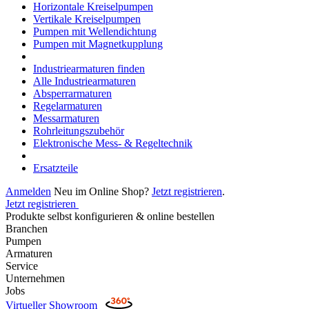
Horizontale Kreiselpumpen
Vertikale Kreiselpumpen
Pumpen mit Wellendichtung
Pumpen mit Magnetkupplung
Industriearmaturen finden
Alle Industriearmaturen
Absperrarmaturen
Regelarmaturen
Messarmaturen
Rohrleitungszubehör
Elektronische Mess- & Regeltechnik
Ersatzteile
Anmelden
Neu im Online Shop?
Jetzt registrieren
.
Jetzt registrieren
Produkte selbst konfigurieren & online bestellen
Branchen
Pumpen
Armaturen
Service
Unternehmen
Jobs
Virtueller Showroom