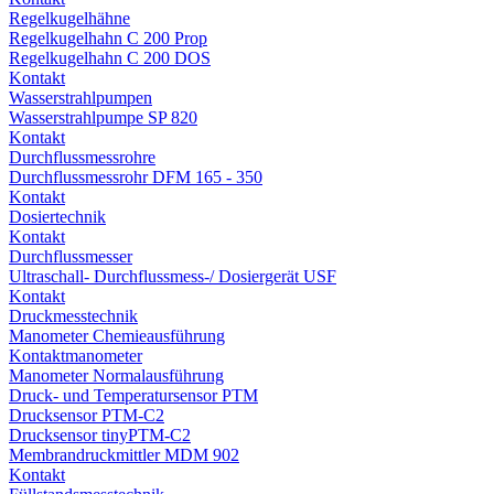
Regelkugelhähne
Regelkugelhahn C 200 Prop
Regelkugelhahn C 200 DOS
Kontakt
Wasserstrahlpumpen
Wasserstrahlpumpe SP 820
Kontakt
Durchflussmessrohre
Durchflussmessrohr DFM 165 - 350
Kontakt
Dosiertechnik
Kontakt
Durchflussmesser
Ultraschall- Durchflussmess-/ Dosiergerät USF
Kontakt
Druckmesstechnik
Manometer Chemieausführung
Kontaktmanometer
Manometer Normalausführung
Druck- und Temperatursensor PTM
Drucksensor PTM-C2
Drucksensor tinyPTM-C2
Membrandruckmittler MDM 902
Kontakt