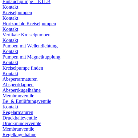
Eintauchpumpe – ETLB
Kontakt
Kreiselpumpen
Kontakt
Horizontale Kreiselpumpen
Kontakt
Vertikale Kreiselpumpen
Kontakt
Pumpen mit Wellendichtung
Kontakt
Pumpen mit Magnetkupplung
Kontakt
Kreiselpumpe finden
Kontakt
Absperrarmaturen
Absperrklappen
Absperrkugelhähne
Membranventile
Be- & Entlüftungsventile
Kontakt
Regelarmaturen
Druckhalteventile
Druckminderventile
Membranventile
Regelkugelhähne