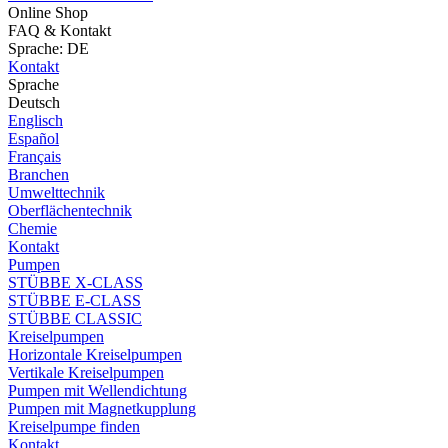
Online Shop
FAQ & Kontakt
Sprache: DE
Kontakt
Sprache
Deutsch
Englisch
Español
Français
Branchen
Umwelttechnik
Oberflächentechnik
Chemie
Kontakt
Pumpen
STÜBBE X-CLASS
STÜBBE E-CLASS
STÜBBE CLASSIC
Kreiselpumpen
Horizontale Kreiselpumpen
Vertikale Kreiselpumpen
Pumpen mit Wellendichtung
Pumpen mit Magnetkupplung
Kreiselpumpe finden
Kontakt