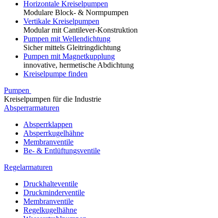
Horizontale Kreiselpumpen
Modulare Block- & Normpumpen
Vertikale Kreiselpumpen
Modular mit Cantilever-Konstruktion
Pumpen mit Wellendichtung
Sicher mittels Gleitringdichtung
Pumpen mit Magnetkupplung
innovative, hermetische Abdichtung
Kreiselpumpe finden
Pumpen
Kreiselpumpen für die Industrie
Absperrarmaturen
Absperrklappen
Absperrkugelhähne
Membranventile
Be- & Entlüftungsventile
Regelarmaturen
Druckhalteventile
Druckminderventile
Membranventile
Regelkugelhähne