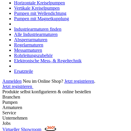
Horizontale Kreiselpumpen
Vertikale Kreiselpumpen
Pumpen mit Wellendichtung
Pumpen mit Magnetkupplung
Industriearmaturen finden
Alle Industriearmaturen
Absperrarmaturen
Regelarmaturen
Messarmaturen
Rohrleitungszubehör
Elektronische Mess- & Regeltechnik
Ersatzteile
Anmelden
Neu im Online Shop?
Jetzt registrieren
.
Jetzt registrieren
Produkte selbst konfigurieren & online bestellen
Branchen
Pumpen
Armaturen
Service
Unternehmen
Jobs
Virtueller Showroom