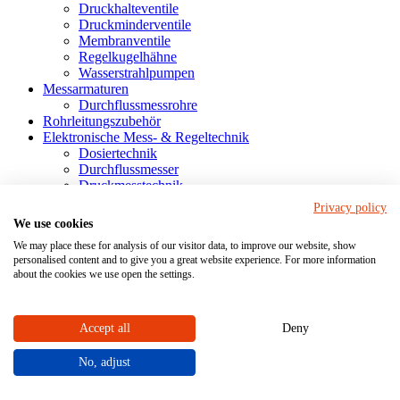
Druckhalteventile
Druckminderventile
Membranventile
Regelkugelhähne
Wasserstrahlpumpen
Messarmaturen
Durchflussmessrohre
Rohrleitungszubehör
Elektronische Mess- & Regeltechnik
Dosiertechnik
Durchflussmesser
Druckmesstechnik
Füllstandsmesstechnik
Privacy policy
Anzeige- & Bedieneinheiten
We use cookies
Industriearmaturen finden
We may place these for analysis of our visitor data, to improve our website, show
personalised content and to give you a great website experience. For more information
Service
about the cookies we use open the settings.
Beratung
Sonderlösungen
Case Studies
Accept all
Deny
Ersatzteile
Datenblätter
No, adjust
Betriebs- & Wartungsanleitungen
Chemische Beständigkeitsliste