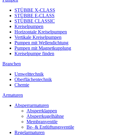
STÜBBE X-CLASS
STÜBBE E-CLASS
STÜBBE CLASSIC
Kreiselpumpen
Horizontale Kreiselpumpen
Vertikale Kreiselpumpen
Pumpen mit Wellendichtung
Pumpen mit Magnetkupplung
Kreiselpumpe finden
Branchen
Umwelttechnik
Oberflächentechnik
Chemie
Armaturen
Absperrarmaturen
Absperrklappen
Absperrkugelhähne
Membranventile
Be- & Entlüftungsventile
Regelarmaturen