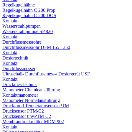
Regelkugelhähne
Regelkugelhahn C 200 Prop
Regelkugelhahn C 200 DOS
Kontakt
Wasserstrahlpumpen
Wasserstrahlpumpe SP 820
Kontakt
Durchflussmessrohre
Durchflussmessrohr DFM 165 - 350
Kontakt
Dosiertechnik
Kontakt
Durchflussmesser
Ultraschall- Durchflussmess-/ Dosiergerät USF
Kontakt
Druckmesstechnik
Manometer Chemieausführung
Kontaktmanometer
Manometer Normalausführung
Druck- und Temperatursensor PTM
Drucksensor PTM-C2
Drucksensor tinyPTM-C2
Membrandruckmittler MDM 902
Kontakt