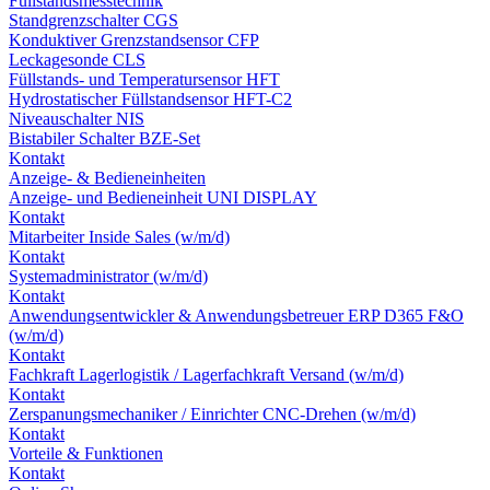
Füllstandsmesstechnik
Standgrenzschalter CGS
Konduktiver Grenzstandsensor CFP
Leckagesonde CLS
Füllstands- und Temperatursensor HFT
Hydrostatischer Füllstandsensor HFT-C2
Niveauschalter NIS
Bistabiler Schalter BZE-Set
Kontakt
Anzeige- & Bedieneinheiten
Anzeige- und Bedieneinheit UNI DISPLAY
Kontakt
Mitarbeiter Inside Sales (w/m/d)
Kontakt
Systemadministrator (w/m/d)
Kontakt
Anwendungsentwickler & Anwendungsbetreuer ERP D365 F&O
(w/m/d)
Kontakt
Fachkraft Lagerlogistik / Lagerfachkraft Versand (w/m/d)
Kontakt
Zerspanungsmechaniker / Einrichter CNC-Drehen (w/m/d)
Kontakt
Vorteile & Funktionen
Kontakt