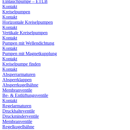
Eintauchpumpe – ETLB
Kontakt
Kreiselpumpen
Kontakt
Horizontale Kreiselpumpen
Kontakt
Vertikale Kreiselpumpen
Kontakt
Pumpen mit Wellendichtung
Kontakt
Pumpen mit Magnetkupplung
Kontakt
Kreiselpumpe finden
Kontakt
Absperrarmaturen
Absperrklappen
Absperrkugelhähne
Membranventile
Be- & Entlüftungsventile
Kontakt
Regelarmaturen
Druckhalteventile
Druckminderventile
Membranventile
Regelkugelhähne