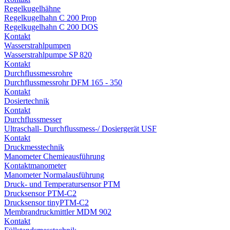
Regelkugelhähne
Regelkugelhahn C 200 Prop
Regelkugelhahn C 200 DOS
Kontakt
Wasserstrahlpumpen
Wasserstrahlpumpe SP 820
Kontakt
Durchflussmessrohre
Durchflussmessrohr DFM 165 - 350
Kontakt
Dosiertechnik
Kontakt
Durchflussmesser
Ultraschall- Durchflussmess-/ Dosiergerät USF
Kontakt
Druckmesstechnik
Manometer Chemieausführung
Kontaktmanometer
Manometer Normalausführung
Druck- und Temperatursensor PTM
Drucksensor PTM-C2
Drucksensor tinyPTM-C2
Membrandruckmittler MDM 902
Kontakt