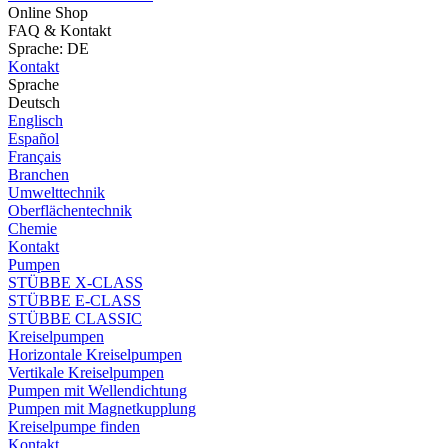
Online Shop
FAQ & Kontakt
Sprache: DE
Kontakt
Sprache
Deutsch
Englisch
Español
Français
Branchen
Umwelttechnik
Oberflächentechnik
Chemie
Kontakt
Pumpen
STÜBBE X-CLASS
STÜBBE E-CLASS
STÜBBE CLASSIC
Kreiselpumpen
Horizontale Kreiselpumpen
Vertikale Kreiselpumpen
Pumpen mit Wellendichtung
Pumpen mit Magnetkupplung
Kreiselpumpe finden
Kontakt