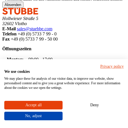
Absenden
Hollwieser Straße 5
32602 Vlotho
E-Mail
sales@stuebbe.com
Telefon
+49 (0) 5733 7 99 - 0
Fax
+49 (0) 5733 7 99 - 50 00
Öffnungszeiten
Montag:
08:00 - 17:00
Dienstag:
08:00 - 17:00
Privacy policy
Mittwoch:
08:00 - 17:00
We use cookies
Donnerstag:
08:00 - 17:00
We may place these for analysis of our visitor data, to improve our website, show
personalised content and to give you a great website experience. For more information
Freitag:
08:00 - 16:00
about the cookies we use open the settings.
Pumpen
STÜBBE X-CLASS
STÜBBE E-CLASS
Accept all
Deny
STÜBBE CLASSIC
Kreiselpumpen
No, adjust
Horizontale Kreiselpumpen
Vertikale Kreiselpumpen