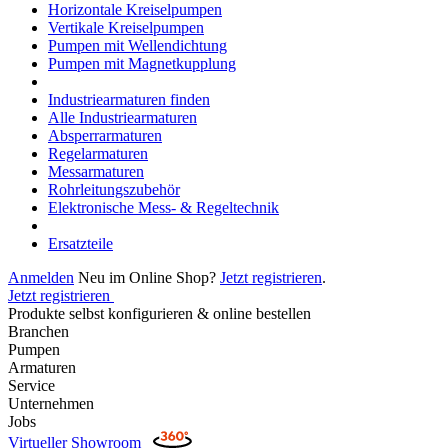
Horizontale Kreiselpumpen
Vertikale Kreiselpumpen
Pumpen mit Wellendichtung
Pumpen mit Magnetkupplung
Industriearmaturen finden
Alle Industriearmaturen
Absperrarmaturen
Regelarmaturen
Messarmaturen
Rohrleitungszubehör
Elektronische Mess- & Regeltechnik
Ersatzteile
Anmelden
Neu im Online Shop?
Jetzt registrieren
.
Jetzt registrieren
Produkte selbst konfigurieren & online bestellen
Branchen
Pumpen
Armaturen
Service
Unternehmen
Jobs
Virtueller Showroom