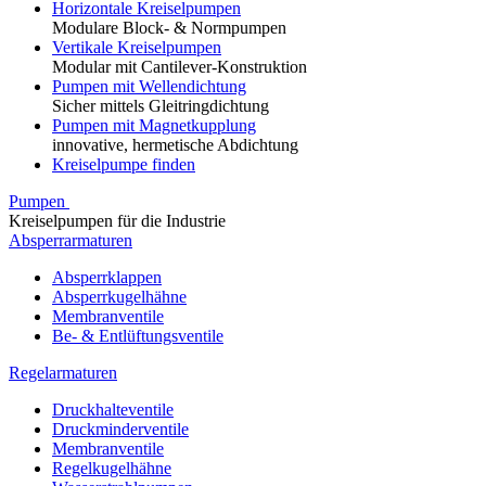
Horizontale Kreiselpumpen
Modulare Block- & Normpumpen
Vertikale Kreiselpumpen
Modular mit Cantilever-Konstruktion
Pumpen mit Wellendichtung
Sicher mittels Gleitringdichtung
Pumpen mit Magnetkupplung
innovative, hermetische Abdichtung
Kreiselpumpe finden
Pumpen
Kreiselpumpen für die Industrie
Absperrarmaturen
Absperrklappen
Absperrkugelhähne
Membranventile
Be- & Entlüftungsventile
Regelarmaturen
Druckhalteventile
Druckminderventile
Membranventile
Regelkugelhähne