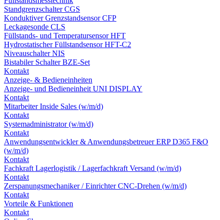
Füllstandsmesstechnik
Standgrenzschalter CGS
Konduktiver Grenzstandsensor CFP
Leckagesonde CLS
Füllstands- und Temperatursensor HFT
Hydrostatischer Füllstandsensor HFT-C2
Niveauschalter NIS
Bistabiler Schalter BZE-Set
Kontakt
Anzeige- & Bedieneinheiten
Anzeige- und Bedieneinheit UNI DISPLAY
Kontakt
Mitarbeiter Inside Sales (w/m/d)
Kontakt
Systemadministrator (w/m/d)
Kontakt
Anwendungsentwickler & Anwendungsbetreuer ERP D365 F&O
(w/m/d)
Kontakt
Fachkraft Lagerlogistik / Lagerfachkraft Versand (w/m/d)
Kontakt
Zerspanungsmechaniker / Einrichter CNC-Drehen (w/m/d)
Kontakt
Vorteile & Funktionen
Kontakt