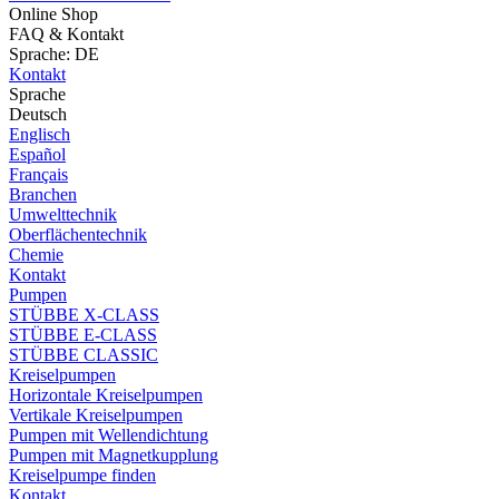
Online Shop
FAQ & Kontakt
Sprache: DE
Kontakt
Sprache
Deutsch
Englisch
Español
Français
Branchen
Umwelttechnik
Oberflächentechnik
Chemie
Kontakt
Pumpen
STÜBBE X-CLASS
STÜBBE E-CLASS
STÜBBE CLASSIC
Kreiselpumpen
Horizontale Kreiselpumpen
Vertikale Kreiselpumpen
Pumpen mit Wellendichtung
Pumpen mit Magnetkupplung
Kreiselpumpe finden
Kontakt