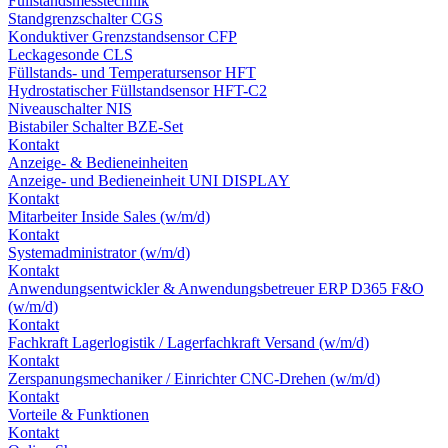
Füllstandsmesstechnik
Standgrenzschalter CGS
Konduktiver Grenzstandsensor CFP
Leckagesonde CLS
Füllstands- und Temperatursensor HFT
Hydrostatischer Füllstandsensor HFT-C2
Niveauschalter NIS
Bistabiler Schalter BZE-Set
Kontakt
Anzeige- & Bedieneinheiten
Anzeige- und Bedieneinheit UNI DISPLAY
Kontakt
Mitarbeiter Inside Sales (w/m/d)
Kontakt
Systemadministrator (w/m/d)
Kontakt
Anwendungsentwickler & Anwendungsbetreuer ERP D365 F&O
(w/m/d)
Kontakt
Fachkraft Lagerlogistik / Lagerfachkraft Versand (w/m/d)
Kontakt
Zerspanungsmechaniker / Einrichter CNC-Drehen (w/m/d)
Kontakt
Vorteile & Funktionen
Kontakt