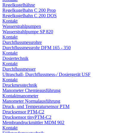
Regelkugelhähne
Regelkugelhahn C 200 Prop
Regelkugelhahn C 200 DOS
Kontakt
Wasserstrahlpumpen
Wasserstrahlpumpe SP 820
Kontakt
Durchflussmessrohre
Durchflussmessrohr DFM 165 - 350
Kontakt
Dosiertechnik
Kontakt
Durchflussmesser
Ultraschall- Durchflussmess-/ Dosiergerät USF
Kontakt
Druckmesstechnik
Manometer Chemieausführung
Kontaktmanometer
Manometer Normalausführung
Druck- und Temperatursensor PTM
Drucksensor PTM-C2
Drucksensor tinyPTM-C2
Membrandruckmittler MDM 902
Kontakt