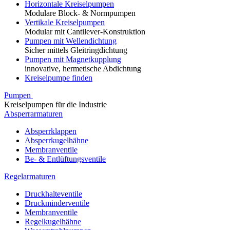
Horizontale Kreiselpumpen
Modulare Block- & Normpumpen
Vertikale Kreiselpumpen
Modular mit Cantilever-Konstruktion
Pumpen mit Wellendichtung
Sicher mittels Gleitringdichtung
Pumpen mit Magnetkupplung
innovative, hermetische Abdichtung
Kreiselpumpe finden
Pumpen
Kreiselpumpen für die Industrie
Absperrarmaturen
Absperrklappen
Absperrkugelhähne
Membranventile
Be- & Entlüftungsventile
Regelarmaturen
Druckhalteventile
Druckminderventile
Membranventile
Regelkugelhähne