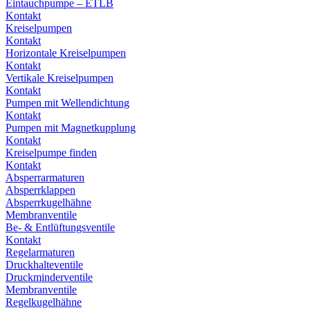
Eintauchpumpe – ETLB
Kontakt
Kreiselpumpen
Kontakt
Horizontale Kreiselpumpen
Kontakt
Vertikale Kreiselpumpen
Kontakt
Pumpen mit Wellendichtung
Kontakt
Pumpen mit Magnetkupplung
Kontakt
Kreiselpumpe finden
Kontakt
Absperrarmaturen
Absperrklappen
Absperrkugelhähne
Membranventile
Be- & Entlüftungsventile
Kontakt
Regelarmaturen
Druckhalteventile
Druckminderventile
Membranventile
Regelkugelhähne