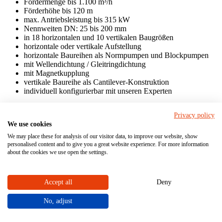
Fördermenge bis 1.100 m³/h
Förderhöhe bis 120 m
max. Antriebsleistung bis 315 kW
Nennweiten DN: 25 bis 200 mm
in 18 horizontalen und 10 vertikalen Baugrößen
horizontale oder vertikale Aufstellung
horizontale Baureihen als Normpumpen und Blockpumpen
mit Wellendichtung / Gleitringdichtung
mit Magnetkupplung
vertikale Baureihe als Cantilever-Konstruktion
individuell konfigurierbar mit unseren Experten
Für eine Anfrage nutzen Sie gerne das Formular unten auf dieser
Privacy policy
Seite. Wir beraten Sie gerne!
We use cookies
Leistungswerte & Varianten
We may place these for analysis of our visitor data, to improve our website, show
personalised content and to give you a great website experience. For more information
about the cookies we use open the settings.
Fördermenge bis 130 m³/h
Förderhöhe bis 42 m
max. Antriebsleistung bis 11 kW
Nennweiten DN: 15 bis 100 mm
Accept all
Deny
in 13 verschiedenen Baugrößen
horizontale oder vertikale Aufstellung
No, adjust
horizontale Baureihen nur als Blockpumpen
mit Wellendichtung / Gleitringdichtung