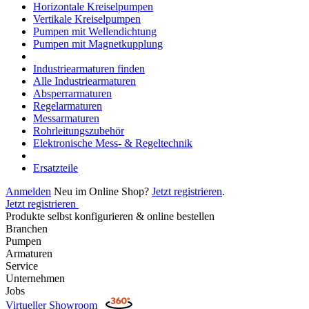
Horizontale Kreiselpumpen
Vertikale Kreiselpumpen
Pumpen mit Wellendichtung
Pumpen mit Magnetkupplung
Industriearmaturen finden
Alle Industriearmaturen
Absperrarmaturen
Regelarmaturen
Messarmaturen
Rohrleitungszubehör
Elektronische Mess- & Regeltechnik
Ersatzteile
Anmelden
Neu im Online Shop?
Jetzt registrieren
.
Jetzt registrieren
Produkte selbst konfigurieren & online bestellen
Branchen
Pumpen
Armaturen
Service
Unternehmen
Jobs
Virtueller Showroom