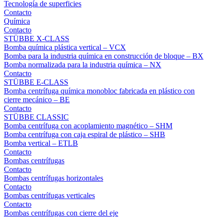
Tecnología de superficies
Contacto
Química
Contacto
STÜBBE X-CLASS
Bomba química plástica vertical – VCX
Bomba para la industria química en construcción de bloque – BX
Bomba normalizada para la industria química – NX
Contacto
STÜBBE E-CLASS
Bomba centrífuga química monobloc fabricada en plástico con
cierre mecánico – BE
Contacto
STÜBBE CLASSIC
Bomba centrífuga con acoplamiento magnético – SHM
Bomba centrífuga con caja espiral de plástico – SHB
Bomba vertical – ETLB
Contacto
Bombas centrífugas
Contacto
Bombas centrífugas horizontales
Contacto
Bombas centrífugas verticales
Contacto
Bombas centrífugas con cierre del eje