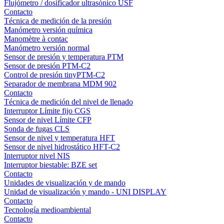
Flujómetro / dosificador ultrasónico USF
Contacto
Técnica de medición de la presión
Manómetro versión química
Manomètre à contac
Manómetro versión normal
Sensor de presión y temperatura PTM
Sensor de presión PTM-C2
Control de presión tinyPTM-C2
Separador de membrana MDM 902
Contacto
Técnica de medición del nivel de llenado
Interruptor Límite fijo CGS
Sensor de nivel Límite CFP
Sonda de fugas CLS
Sensor de nivel y temperatura HFT
Sensor de nivel hidrostático HFT-C2
Interruptor nivel NIS
Interruptor biestable: BZE set
Contacto
Unidades de visualización y de mando
Unidad de visualización y mando - UNI DISPLAY
Contacto
Tecnología medioambiental
Contacto