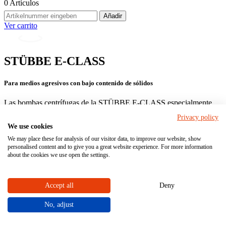
0
Artículos
Añadir
Ver carrito
STÜBBE E-CLASS
Para medios agresivos con bajo contenido de sólidos
Las bombas centrífugas de la STÜBBE E-CLASS especialmente
fiables realizan las tareas de transporte con medios agresivos con
Privacy policy
bajo contenido de sólidos. Con ello cubren gran parte de las
We use cookies
aplicaciones industriales. Como diseño de bloque horizontal, la
STÜBBE E-CLASS se comercializa con éxito desde 2021.
We may place these for analysis of our visitor data, to improve our website, show
personalised content and to give you a great website experience. For more information
about the cookies we use open the settings.
Las bombas centrífugas de la STÜBBE X-CLASS se pueden
configurar individualmente junto con nuestros expertos. ¡Nosotros le
asesoramos con mucho gusto! Envíenos informaciones sobre su
caso de aplicación
utilizando el formulario al final de esta página.
Accept all
Deny
Bombas
Bomba de
Bomba de bloque
No, adjust
centrífugas
bloque
horizontal