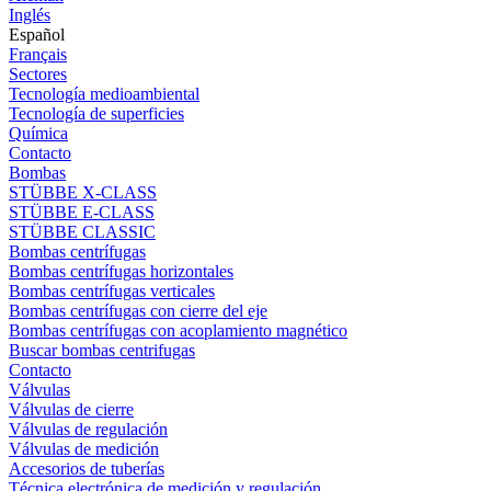
Inglés
Español
Français
Sectores
Tecnología medioambiental
Tecnología de superficies
Química
Contacto
Bombas
STÜBBE X-CLASS
STÜBBE E-CLASS
STÜBBE CLASSIC
Bombas centrífugas
Bombas centrífugas horizontales
Bombas centrífugas verticales
Bombas centrífugas con cierre del eje
Bombas centrífugas con acoplamiento magnético
Buscar bombas centrifugas
Contacto
Válvulas
Válvulas de cierre
Válvulas de regulación
Válvulas de medición
Accesorios de tuberías
Técnica electrónica de medición y regulación