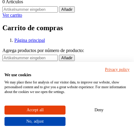
0
Artículos
Añadir
Ver carrito
Carrito de compras
Página principal
Agrega productos por número de producto:
Añadir
Agrega productos por número de producto:
Privacy policy
Añadir
We use cookies
Artículo
Descripción
Cantidad
We may place these for analysis of our visitor data, to improve our website, show
personalised content and to give you a great website experience. For more information
about the cookies we use open the settings.
Iniciar sesión
Actualmente no has iniciado sesión
Accept all
Deny
Iniciar sesión
Registrar
WK.4812256 - TEMP
No, adjust
Preguntas frecuentes y contacto