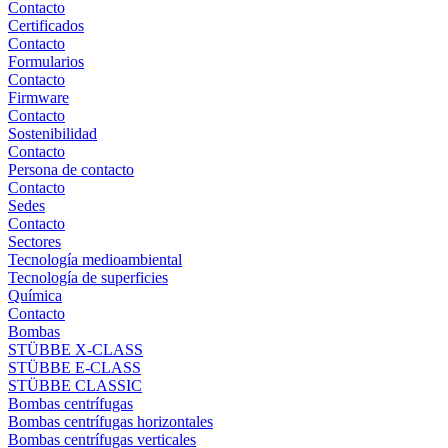
Contacto
Certificados
Contacto
Formularios
Contacto
Firmware
Contacto
Sostenibilidad
Contacto
Persona de contacto
Contacto
Sedes
Contacto
Sectores
Tecnología medioambiental
Tecnología de superficies
Química
Contacto
Bombas
STÜBBE X-CLASS
STÜBBE E-CLASS
STÜBBE CLASSIC
Bombas centrífugas
Bombas centrífugas horizontales
Bombas centrífugas verticales