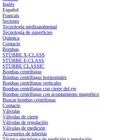
Inglés
Español
Français
Sectores
Tecnología medioambiental
Tecnología de superficies
Química
Contacto
Bombas
STÜBBE X-CLASS
STÜBBE E-CLASS
STÜBBE CLASSIC
Bombas centrífugas
Bombas centrífugas horizontales
Bombas centrífugas verticales
Bombas centrífugas con cierre del eje
Bombas centrífugas con acoplamiento magnético
Buscar bombas centrifugas
Contacto
Válvulas
Válvulas de cierre
Válvulas de regulación
Válvulas de medición
Accesorios de tuberías
Técnica electrónica de medición y regulación