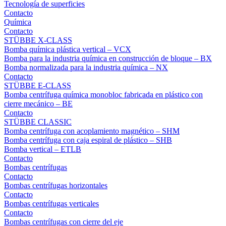
Tecnología de superficies
Contacto
Química
Contacto
STÜBBE X-CLASS
Bomba química plástica vertical – VCX
Bomba para la industria química en construcción de bloque – BX
Bomba normalizada para la industria química – NX
Contacto
STÜBBE E-CLASS
Bomba centrífuga química monobloc fabricada en plástico con
cierre mecánico – BE
Contacto
STÜBBE CLASSIC
Bomba centrífuga con acoplamiento magnético – SHM
Bomba centrífuga con caja espiral de plástico – SHB
Bomba vertical – ETLB
Contacto
Bombas centrífugas
Contacto
Bombas centrífugas horizontales
Contacto
Bombas centrífugas verticales
Contacto
Bombas centrífugas con cierre del eje