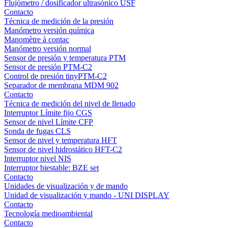
Flujómetro / dosificador ultrasónico USF
Contacto
Técnica de medición de la presión
Manómetro versión química
Manomètre à contac
Manómetro versión normal
Sensor de presión y temperatura PTM
Sensor de presión PTM-C2
Control de presión tinyPTM-C2
Separador de membrana MDM 902
Contacto
Técnica de medición del nivel de llenado
Interruptor Límite fijo CGS
Sensor de nivel Límite CFP
Sonda de fugas CLS
Sensor de nivel y temperatura HFT
Sensor de nivel hidrostático HFT-C2
Interruptor nivel NIS
Interruptor biestable: BZE set
Contacto
Unidades de visualización y de mando
Unidad de visualización y mando - UNI DISPLAY
Contacto
Tecnología medioambiental
Contacto