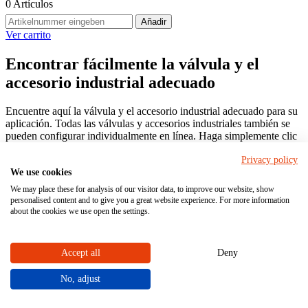
0
Artículos
Añadir
Ver carrito
Encontrar fácilmente la válvula y el
accesorio industrial adecuado
Encuentre aquí la válvula y el accesorio industrial adecuado para su
aplicación. Todas las válvulas y accesorios industriales también se
pueden configurar individualmente en línea. Haga simplemente clic
en el botón CONFIGURAR y PEDIR. Nuestros expertos le
Privacy policy
asesorarán con mucho gusto también personalmente.
We use cookies
We may place these for analysis of our visitor data, to improve our website, show
personalised content and to give you a great website experience. For more information
Página principal
about the cookies we use open the settings.
Válvulas
Encontrar válvula industriales
Accept all
Deny
¡Filtrar aquí ahora!
No, adjust
Filtros
0
Productos