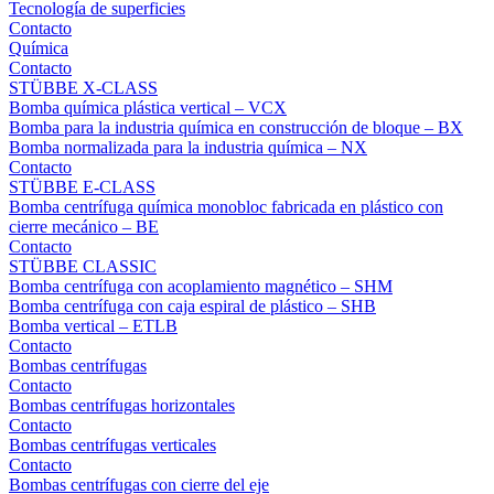
Tecnología de superficies
Contacto
Química
Contacto
STÜBBE X-CLASS
Bomba química plástica vertical – VCX
Bomba para la industria química en construcción de bloque – BX
Bomba normalizada para la industria química – NX
Contacto
STÜBBE E-CLASS
Bomba centrífuga química monobloc fabricada en plástico con
cierre mecánico – BE
Contacto
STÜBBE CLASSIC
Bomba centrífuga con acoplamiento magnético – SHM
Bomba centrífuga con caja espiral de plástico – SHB
Bomba vertical – ETLB
Contacto
Bombas centrífugas
Contacto
Bombas centrífugas horizontales
Contacto
Bombas centrífugas verticales
Contacto
Bombas centrífugas con cierre del eje