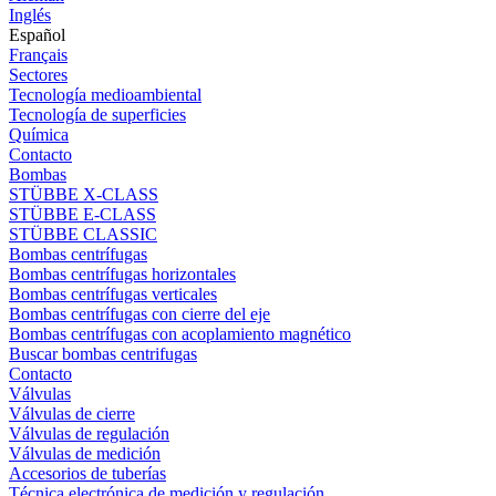
Inglés
Español
Français
Sectores
Tecnología medioambiental
Tecnología de superficies
Química
Contacto
Bombas
STÜBBE X-CLASS
STÜBBE E-CLASS
STÜBBE CLASSIC
Bombas centrífugas
Bombas centrífugas horizontales
Bombas centrífugas verticales
Bombas centrífugas con cierre del eje
Bombas centrífugas con acoplamiento magnético
Buscar bombas centrifugas
Contacto
Válvulas
Válvulas de cierre
Válvulas de regulación
Válvulas de medición
Accesorios de tuberías
Técnica electrónica de medición y regulación