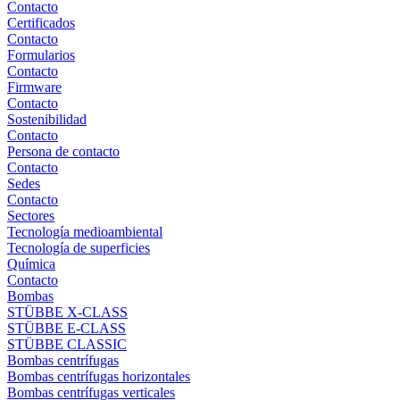
Contacto
Certificados
Contacto
Formularios
Contacto
Firmware
Contacto
Sostenibilidad
Contacto
Persona de contacto
Contacto
Sedes
Contacto
Sectores
Tecnología medioambiental
Tecnología de superficies
Química
Contacto
Bombas
STÜBBE X-CLASS
STÜBBE E-CLASS
STÜBBE CLASSIC
Bombas centrífugas
Bombas centrífugas horizontales
Bombas centrífugas verticales