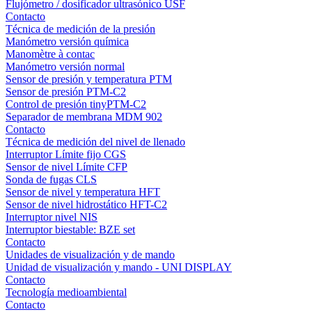
Flujómetro / dosificador ultrasónico USF
Contacto
Técnica de medición de la presión
Manómetro versión química
Manomètre à contac
Manómetro versión normal
Sensor de presión y temperatura PTM
Sensor de presión PTM-C2
Control de presión tinyPTM-C2
Separador de membrana MDM 902
Contacto
Técnica de medición del nivel de llenado
Interruptor Límite fijo CGS
Sensor de nivel Límite CFP
Sonda de fugas CLS
Sensor de nivel y temperatura HFT
Sensor de nivel hidrostático HFT-C2
Interruptor nivel NIS
Interruptor biestable: BZE set
Contacto
Unidades de visualización y de mando
Unidad de visualización y mando - UNI DISPLAY
Contacto
Tecnología medioambiental
Contacto