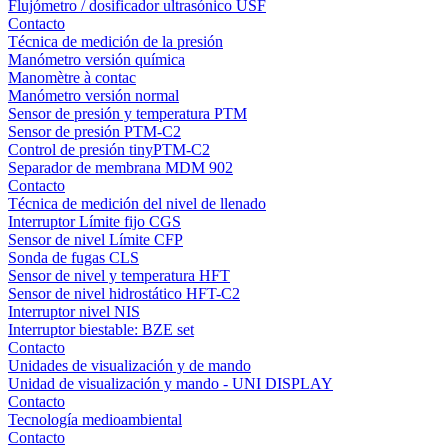
Flujómetro / dosificador ultrasónico USF
Contacto
Técnica de medición de la presión
Manómetro versión química
Manomètre à contac
Manómetro versión normal
Sensor de presión y temperatura PTM
Sensor de presión PTM-C2
Control de presión tinyPTM-C2
Separador de membrana MDM 902
Contacto
Técnica de medición del nivel de llenado
Interruptor Límite fijo CGS
Sensor de nivel Límite CFP
Sonda de fugas CLS
Sensor de nivel y temperatura HFT
Sensor de nivel hidrostático HFT-C2
Interruptor nivel NIS
Interruptor biestable: BZE set
Contacto
Unidades de visualización y de mando
Unidad de visualización y mando - UNI DISPLAY
Contacto
Tecnología medioambiental
Contacto