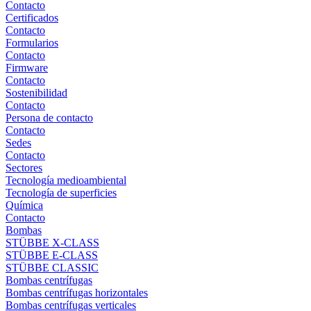
Contacto
Certificados
Contacto
Formularios
Contacto
Firmware
Contacto
Sostenibilidad
Contacto
Persona de contacto
Contacto
Sedes
Contacto
Sectores
Tecnología medioambiental
Tecnología de superficies
Química
Contacto
Bombas
STÜBBE X-CLASS
STÜBBE E-CLASS
STÜBBE CLASSIC
Bombas centrífugas
Bombas centrífugas horizontales
Bombas centrífugas verticales