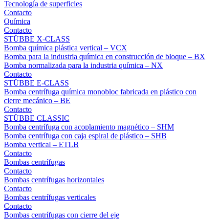
Tecnología de superficies
Contacto
Química
Contacto
STÜBBE X-CLASS
Bomba química plástica vertical – VCX
Bomba para la industria química en construcción de bloque – BX
Bomba normalizada para la industria química – NX
Contacto
STÜBBE E-CLASS
Bomba centrífuga química monobloc fabricada en plástico con
cierre mecánico – BE
Contacto
STÜBBE CLASSIC
Bomba centrífuga con acoplamiento magnético – SHM
Bomba centrífuga con caja espiral de plástico – SHB
Bomba vertical – ETLB
Contacto
Bombas centrífugas
Contacto
Bombas centrífugas horizontales
Contacto
Bombas centrífugas verticales
Contacto
Bombas centrífugas con cierre del eje