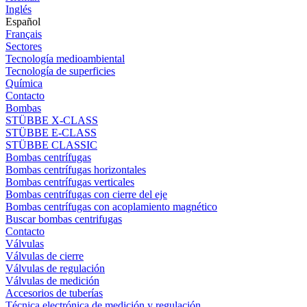
Inglés
Español
Français
Sectores
Tecnología medioambiental
Tecnología de superficies
Química
Contacto
Bombas
STÜBBE X-CLASS
STÜBBE E-CLASS
STÜBBE CLASSIC
Bombas centrífugas
Bombas centrífugas horizontales
Bombas centrífugas verticales
Bombas centrífugas con cierre del eje
Bombas centrífugas con acoplamiento magnético
Buscar bombas centrifugas
Contacto
Válvulas
Válvulas de cierre
Válvulas de regulación
Válvulas de medición
Accesorios de tuberías
Técnica electrónica de medición y regulación