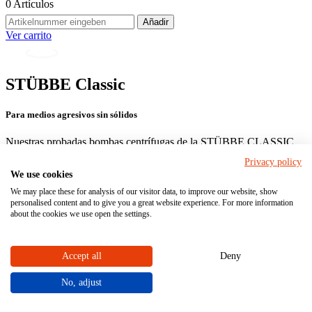
0
Artículos
Añadir
Ver carrito
STÜBBE Classic
Para medios agresivos sin sólidos
Nuestras probadas bombas centrífugas de la STÜBBE CLASSIC
hacen frente al transporte de medios agresivos sin sólidos. Las
Privacy policy
construcciones estables se utilizan con éxito desde hace muchos
We use cookies
años y han demostrado ser fiables. Gracias a su larga vida útil, estas
bombas centrífugas son muy interesantes desde el punto de vista
We may place these for analysis of our visitor data, to improve our website, show
personalised content and to give you a great website experience. For more information
económico.
about the cookies we use open the settings.
Nuestras bombas centrífugas de la STÜBBE CLASSIC se pueden
configurar individualmente y también se pueden pedir en parte
directamente en línea en este sitio web. ¡Nosotros le asesoramos con
Accept all
Deny
mucho gusto! Envíenos informaciones sobre su
caso de aplicación
utilizando el formulario al final de esta página.
No, adjust
Bombas
Bombas
Bombas centrífugas