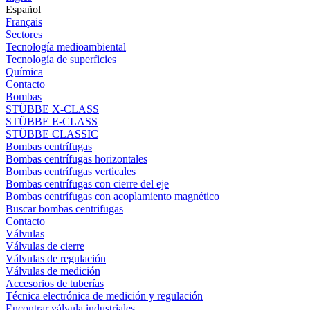
Español
Français
Sectores
Tecnología medioambiental
Tecnología de superficies
Química
Contacto
Bombas
STÜBBE X-CLASS
STÜBBE E-CLASS
STÜBBE CLASSIC
Bombas centrífugas
Bombas centrífugas horizontales
Bombas centrífugas verticales
Bombas centrífugas con cierre del eje
Bombas centrífugas con acoplamiento magnético
Buscar bombas centrifugas
Contacto
Válvulas
Válvulas de cierre
Válvulas de regulación
Válvulas de medición
Accesorios de tuberías
Técnica electrónica de medición y regulación
Encontrar válvula industriales