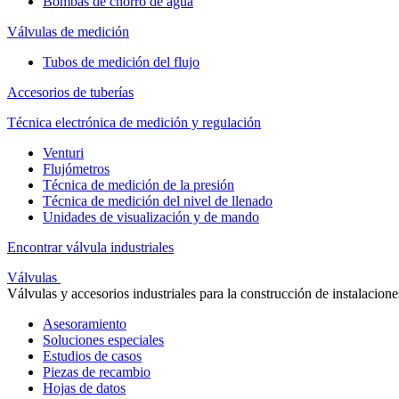
Bombas de chorro de agua
Válvulas de medición
Tubos de medición del flujo
Accesorios de tuberías
Técnica electrónica de medición y regulación
Venturi
Flujómetros
Técnica de medición de la presión
Técnica de medición del nivel de llenado
Unidades de visualización y de mando
Encontrar válvula industriales
Válvulas
Válvulas y accesorios industriales para la construcción de instalacione
Asesoramiento
Soluciones especiales
Estudios de casos
Piezas de recambio
Hojas de datos