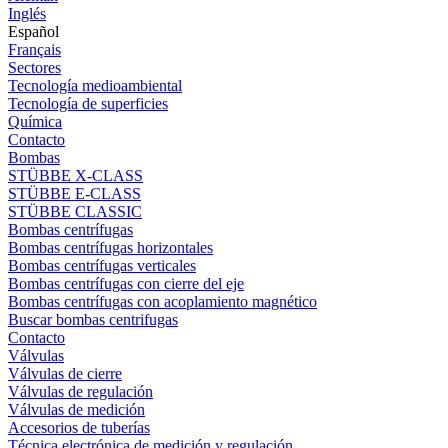
Inglés
Español
Français
Sectores
Tecnología medioambiental
Tecnología de superficies
Química
Contacto
Bombas
STÜBBE X-CLASS
STÜBBE E-CLASS
STÜBBE CLASSIC
Bombas centrífugas
Bombas centrífugas horizontales
Bombas centrífugas verticales
Bombas centrífugas con cierre del eje
Bombas centrífugas con acoplamiento magnético
Buscar bombas centrifugas
Contacto
Válvulas
Válvulas de cierre
Válvulas de regulación
Válvulas de medición
Accesorios de tuberías
Técnica electrónica de medición y regulación