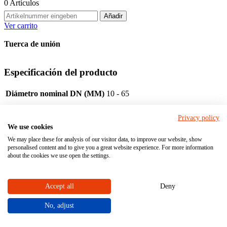
0
Artículos
Añadir
Ver carrito
Tuerca de unión
Especificación del producto
Diámetro nominal DN (MM)
10 - 65
Material
Privacy policy
We use cookies
We may place these for analysis of our visitor data, to improve our website, show
Tuerca de unión
personalised content and to give you a great website experience. For more information
about the cookies we use open the settings.
Uniones y accesorios
Página principal
Accept all
Deny
Tienda
No, adjust
Propiedades