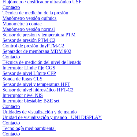
Flujómetro / dosificador ultrasónico USF
Contacto
Técnica de medición de la presión
Manómetro versión química
Manomètre à contac
Manómetro versión normal
Sensor de presión y temperatura PTM
Sensor de presión PTM-C2
Control de presión tinyPTM-C2
Separador de membrana MDM 902
Contacto
Técnica de medición del nivel de llenado
Interruptor Límite fijo CGS
Sensor de nivel Límite CFP
Sonda de fugas CLS
Sensor de nivel y temperatura HFT
Sensor de nivel hidrostático HFT-C2
Interruptor nivel NIS
Interruptor biestable: BZE set
Contacto
Unidades de visualización y de mando
Unidad de visualización y mando - UNI DISPLAY
Contacto
Tecnología medioambiental
Contacto