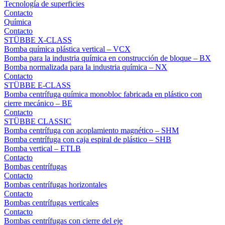
Tecnología de superficies
Contacto
Química
Contacto
STÜBBE X-CLASS
Bomba química plástica vertical – VCX
Bomba para la industria química en construcción de bloque – BX
Bomba normalizada para la industria química – NX
Contacto
STÜBBE E-CLASS
Bomba centrífuga química monobloc fabricada en plástico con
cierre mecánico – BE
Contacto
STÜBBE CLASSIC
Bomba centrífuga con acoplamiento magnético – SHM
Bomba centrífuga con caja espiral de plástico – SHB
Bomba vertical – ETLB
Contacto
Bombas centrífugas
Contacto
Bombas centrífugas horizontales
Contacto
Bombas centrífugas verticales
Contacto
Bombas centrífugas con cierre del eje