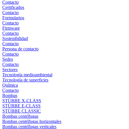
Contacto
Certificados
Contacto
Formularios
Contacto
Firmware
Contacto
Sostenibilidad
Contacto
Persona de contacto
Contacto
Sedes
Contacto
Sectores
Tecnología medioambiental
Tecnología de superficies
Química
Contacto
Bombas
STÜBBE X-CLASS
STÜBBE E-CLASS
STÜBBE CLASSIC
Bombas centrífugas
Bombas centrífugas horizontales
Bombas centrífugas verticales