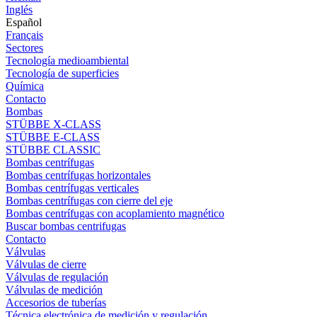
Inglés
Español
Français
Sectores
Tecnología medioambiental
Tecnología de superficies
Química
Contacto
Bombas
STÜBBE X-CLASS
STÜBBE E-CLASS
STÜBBE CLASSIC
Bombas centrífugas
Bombas centrífugas horizontales
Bombas centrífugas verticales
Bombas centrífugas con cierre del eje
Bombas centrífugas con acoplamiento magnético
Buscar bombas centrifugas
Contacto
Válvulas
Válvulas de cierre
Válvulas de regulación
Válvulas de medición
Accesorios de tuberías
Técnica electrónica de medición y regulación