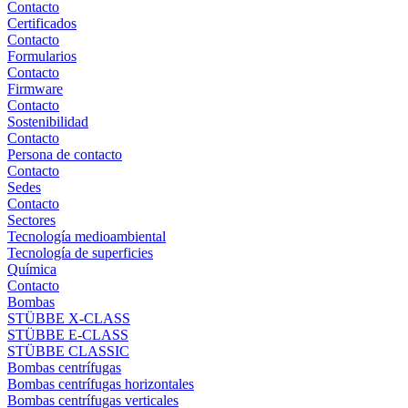
Contacto
Certificados
Contacto
Formularios
Contacto
Firmware
Contacto
Sostenibilidad
Contacto
Persona de contacto
Contacto
Sedes
Contacto
Sectores
Tecnología medioambiental
Tecnología de superficies
Química
Contacto
Bombas
STÜBBE X-CLASS
STÜBBE E-CLASS
STÜBBE CLASSIC
Bombas centrífugas
Bombas centrífugas horizontales
Bombas centrífugas verticales