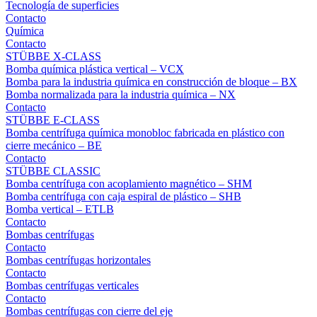
Tecnología de superficies
Contacto
Química
Contacto
STÜBBE X-CLASS
Bomba química plástica vertical – VCX
Bomba para la industria química en construcción de bloque – BX
Bomba normalizada para la industria química – NX
Contacto
STÜBBE E-CLASS
Bomba centrífuga química monobloc fabricada en plástico con
cierre mecánico – BE
Contacto
STÜBBE CLASSIC
Bomba centrífuga con acoplamiento magnético – SHM
Bomba centrífuga con caja espiral de plástico – SHB
Bomba vertical – ETLB
Contacto
Bombas centrífugas
Contacto
Bombas centrífugas horizontales
Contacto
Bombas centrífugas verticales
Contacto
Bombas centrífugas con cierre del eje