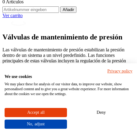
0
Artículos
Añadir
Ver carrito
Válvulas de mantenimiento de presión
Las válvulas de mantenimiento de presión estabilizan la presión
dentro de un sistema a un nivel predefinido. Las funciones
principales de estas válvulas incluyen la regulación de la presión
para mantener y garantizar la integridad de los componentes de la
Privacy policy
instalación así como el aseguramiento de la presión para evitar daños
We use cookies
o fallos de funcionamiento. Las válvulas de mantenimiento de
presión garantizan el rendimiento constante de las instalaciones
We may place these for analysis of our visitor data, to improve our website, show
industriales de procesos. En dependencia de la aplicación se utilizan
personalised content and to give you a great website experience. For more information
diferentes tipos de válvulas de mantenimiento de presión.
about the cookies we use open the settings.
Nuestras válvulas de mantenimiento de presión son compatibles con
otras válvulas industriales, se pueden configurar individualmente y
Accept all
Deny
pedir en la
tienda en línea
.
No, adjust
Hacer su pedido ahora