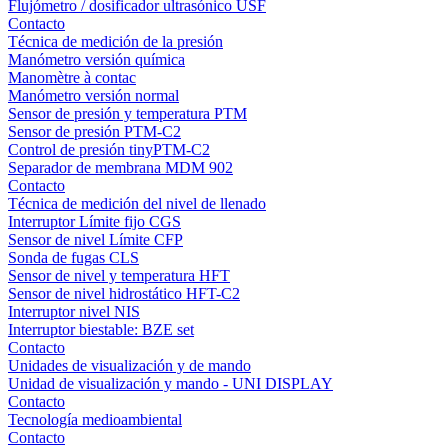
Flujómetro / dosificador ultrasónico USF
Contacto
Técnica de medición de la presión
Manómetro versión química
Manomètre à contac
Manómetro versión normal
Sensor de presión y temperatura PTM
Sensor de presión PTM-C2
Control de presión tinyPTM-C2
Separador de membrana MDM 902
Contacto
Técnica de medición del nivel de llenado
Interruptor Límite fijo CGS
Sensor de nivel Límite CFP
Sonda de fugas CLS
Sensor de nivel y temperatura HFT
Sensor de nivel hidrostático HFT-C2
Interruptor nivel NIS
Interruptor biestable: BZE set
Contacto
Unidades de visualización y de mando
Unidad de visualización y mando - UNI DISPLAY
Contacto
Tecnología medioambiental
Contacto