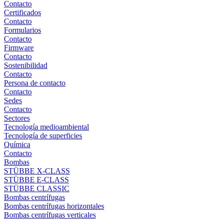
Contacto
Certificados
Contacto
Formularios
Contacto
Firmware
Contacto
Sostenibilidad
Contacto
Persona de contacto
Contacto
Sedes
Contacto
Sectores
Tecnología medioambiental
Tecnología de superficies
Química
Contacto
Bombas
STÜBBE X-CLASS
STÜBBE E-CLASS
STÜBBE CLASSIC
Bombas centrífugas
Bombas centrífugas horizontales
Bombas centrífugas verticales