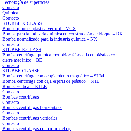
Tecnología de superficies
Contacto
Química
Contacto
STÜBBE X-CLASS
Bomba química plástica vertical – VCX
Bomba para la industria química en construcción de bloque – BX
Bomba normalizada para la industria química – NX
Contacto
STÜBBE E-CLASS
Bomba centrífuga química monobloc fabricada en plástico con
cierre mecánico – BE
Contacto
STÜBBE CLASSIC
Bomba centrífuga con acoplamiento magnético – SHM
Bomba centrífuga con caja espiral de plástico – SHB
Bomba vertical – ETLB
Contacto
Bombas centrífugas
Contacto
Bombas centrífugas horizontales
Contacto
Bombas centrífugas verticales
Contacto
Bombas centrífugas con cierre del eje