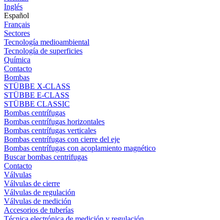
Inglés
Español
Français
Sectores
Tecnología medioambiental
Tecnología de superficies
Química
Contacto
Bombas
STÜBBE X-CLASS
STÜBBE E-CLASS
STÜBBE CLASSIC
Bombas centrífugas
Bombas centrífugas horizontales
Bombas centrífugas verticales
Bombas centrífugas con cierre del eje
Bombas centrífugas con acoplamiento magnético
Buscar bombas centrifugas
Contacto
Válvulas
Válvulas de cierre
Válvulas de regulación
Válvulas de medición
Accesorios de tuberías
Técnica electrónica de medición y regulación