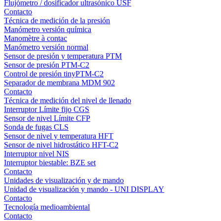
Flujómetro / dosificador ultrasónico USF
Contacto
Técnica de medición de la presión
Manómetro versión química
Manomètre à contac
Manómetro versión normal
Sensor de presión y temperatura PTM
Sensor de presión PTM-C2
Control de presión tinyPTM-C2
Separador de membrana MDM 902
Contacto
Técnica de medición del nivel de llenado
Interruptor Límite fijo CGS
Sensor de nivel Límite CFP
Sonda de fugas CLS
Sensor de nivel y temperatura HFT
Sensor de nivel hidrostático HFT-C2
Interruptor nivel NIS
Interruptor biestable: BZE set
Contacto
Unidades de visualización y de mando
Unidad de visualización y mando - UNI DISPLAY
Contacto
Tecnología medioambiental
Contacto