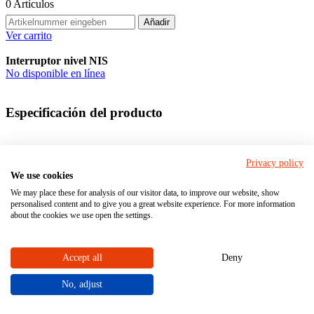
0
Artículos
Añadir
Ver carrito
Interruptor nivel NIS
No disponible en línea
Especificación del producto
Material
Privacy policy
We use cookies
We may place these for analysis of our visitor data, to improve our website, show
PVC-
personalised content and to give you a great website experience. For more information
Material del cuerpo (en contacto con el medio)
U
about the cookies we use open the settings.
PP
Accept all
Deny
Elemento de sellado material (en contacto con el
EPDM
medio)
FPM
No, adjust