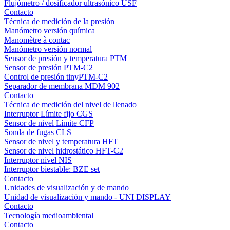
Flujómetro / dosificador ultrasónico USF
Contacto
Técnica de medición de la presión
Manómetro versión química
Manomètre à contac
Manómetro versión normal
Sensor de presión y temperatura PTM
Sensor de presión PTM-C2
Control de presión tinyPTM-C2
Separador de membrana MDM 902
Contacto
Técnica de medición del nivel de llenado
Interruptor Límite fijo CGS
Sensor de nivel Límite CFP
Sonda de fugas CLS
Sensor de nivel y temperatura HFT
Sensor de nivel hidrostático HFT-C2
Interruptor nivel NIS
Interruptor biestable: BZE set
Contacto
Unidades de visualización y de mando
Unidad de visualización y mando - UNI DISPLAY
Contacto
Tecnología medioambiental
Contacto