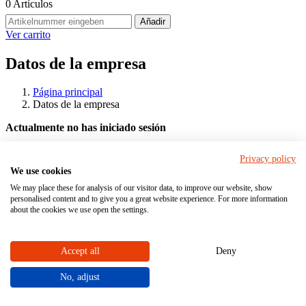
0
Artículos
Añadir
Ver carrito
Datos de la empresa
Página principal
Datos de la empresa
Actualmente no has iniciado sesión
Iniciar sesión
oder
Registrar
Privacy policy
Preguntas frecuentes y contacto
We use cookies
Bueno saber
We may place these for analysis of our visitor data, to improve our website, show
personalised content and to give you a great website experience. For more information
about the cookies we use open the settings.
Lea más sobre los temas de la tienda en línea: cuenta de cliente,
buscar y configurar productos, precios y formas de pago, envíos y
devoluciones. Para registrarse por primera vez póngase en contacto
Accept all
Deny
con nosotros por correo electrónico o teléfono.
No, adjust
Su persona de contacto en la tienda en línea de
STÜBBE