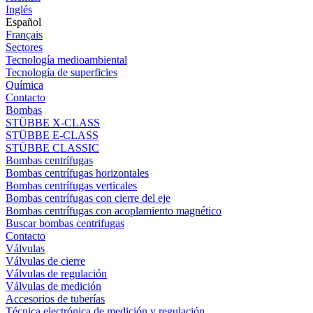
Inglés
Español
Français
Sectores
Tecnología medioambiental
Tecnología de superficies
Química
Contacto
Bombas
STÜBBE X-CLASS
STÜBBE E-CLASS
STÜBBE CLASSIC
Bombas centrífugas
Bombas centrífugas horizontales
Bombas centrífugas verticales
Bombas centrífugas con cierre del eje
Bombas centrífugas con acoplamiento magnético
Buscar bombas centrifugas
Contacto
Válvulas
Válvulas de cierre
Válvulas de regulación
Válvulas de medición
Accesorios de tuberías
Técnica electrónica de medición y regulación