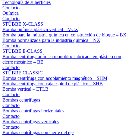
Tecnología de superficies
Contacto
Química
Contacto
STÜBBE X-CLASS
Bomba química plástica vertical – VCX
Bomba para la industria química en construcción de bloque – BX
Bomba normalizada para la industria química – NX
Contacto
STÜBBE E-CLASS
Bomba centrífuga química monobloc fabricada en plástico con
cierre mecánico – BE
Contacto
STÜBBE CLASSIC
Bomba centrífuga con acoplamiento magnético – SHM
Bomba centrífuga con caja espiral de plástico – SHB
Bomba vertical – ETLB
Contacto
Bombas centrífugas
Contacto
Bombas centrífugas horizontales
Contacto
Bombas centrífugas verticales
Contacto
Bombas centrífugas con cierre del eje