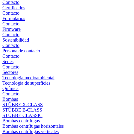
Contacto
Certificados
Contacto
Formularios
Contacto
Firmware
Contacto
Sostenibilidad
Contacto
Persona de contacto
Contacto
Sedes
Contacto
Sectores
Tecnología medioambiental
Tecnología de superficies
Química
Contacto
Bombas
STÜBBE X-CLASS
STÜBBE E-CLASS
STÜBBE CLASSIC
Bombas centrífugas
Bombas centrífugas horizontales
Bombas centrífugas verticales