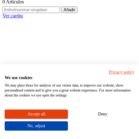
0
Artículos
Añadir
Ver carrito
Más informaciones sobre STÜBBE
Privacy policy
We use cookies
Pushing boundaries. Redefining
We may place these for analysis of our visitor data, to improve our website, show
standards.
personalised content and to give you a great website experience. For more information
about the cookies we use open the settings.
STÜBBE fabrica y vende bombas centrífugas, válvulas y accesorios
industriales y aparatos de medición y regulación para aplicaciones
Accept all
Deny
industriales. Para ello utilizamos plásticos de alta calidad y nuestra
experiencia de más de 70 años. ¡Redefinimos lo que es posible!
Como productor y distribuidor internacional nuestros productos se
No, adjust
pueden configurar individualmente y la mayoría de ellos se pueden
pedir directamente en nuestra propia
tienda en línea
.