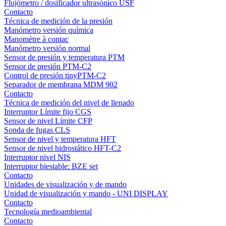
Flujómetro / dosificador ultrasónico USF
Contacto
Técnica de medición de la presión
Manómetro versión química
Manomètre à contac
Manómetro versión normal
Sensor de presión y temperatura PTM
Sensor de presión PTM-C2
Control de presión tinyPTM-C2
Separador de membrana MDM 902
Contacto
Técnica de medición del nivel de llenado
Interruptor Límite fijo CGS
Sensor de nivel Límite CFP
Sonda de fugas CLS
Sensor de nivel y temperatura HFT
Sensor de nivel hidrostático HFT-C2
Interruptor nivel NIS
Interruptor biestable: BZE set
Contacto
Unidades de visualización y de mando
Unidad de visualización y mando - UNI DISPLAY
Contacto
Tecnología medioambiental
Contacto