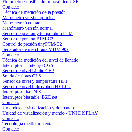
Flujómetro / dosificador ultrasónico USF
Contacto
Técnica de medición de la presión
Manómetro versión química
Manomètre à contac
Manómetro versión normal
Sensor de presión y temperatura PTM
Sensor de presión PTM-C2
Control de presión tinyPTM-C2
Separador de membrana MDM 902
Contacto
Técnica de medición del nivel de llenado
Interruptor Límite fijo CGS
Sensor de nivel Límite CFP
Sonda de fugas CLS
Sensor de nivel y temperatura HFT
Sensor de nivel hidrostático HFT-C2
Interruptor nivel NIS
Interruptor biestable: BZE set
Contacto
Unidades de visualización y de mando
Unidad de visualización y mando - UNI DISPLAY
Contacto
Tecnología medioambiental
Contacto