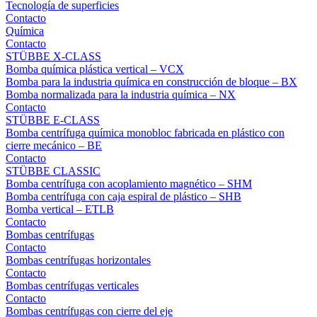
Tecnología de superficies
Contacto
Química
Contacto
STÜBBE X-CLASS
Bomba química plástica vertical – VCX
Bomba para la industria química en construcción de bloque – BX
Bomba normalizada para la industria química – NX
Contacto
STÜBBE E-CLASS
Bomba centrífuga química monobloc fabricada en plástico con
cierre mecánico – BE
Contacto
STÜBBE CLASSIC
Bomba centrífuga con acoplamiento magnético – SHM
Bomba centrífuga con caja espiral de plástico – SHB
Bomba vertical – ETLB
Contacto
Bombas centrífugas
Contacto
Bombas centrífugas horizontales
Contacto
Bombas centrífugas verticales
Contacto
Bombas centrífugas con cierre del eje