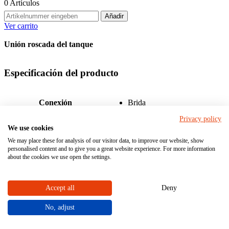
0
Artículos
Añadir
Ver carrito
Unión roscada del tanque
Especificación del producto
Conexión
Brida
Privacy policy
Diámetro nominal DN (MM)
10 - 50
We use cookies
We may place these for analysis of our visitor data, to improve our website, show
Material
personalised content and to give you a great website experience. For more information
about the cookies we use open the settings.
PVC-U
Material del cuerpo (en contacto con el medio)
PP
Accept all
Deny
No, adjust
Unión roscada del tanque