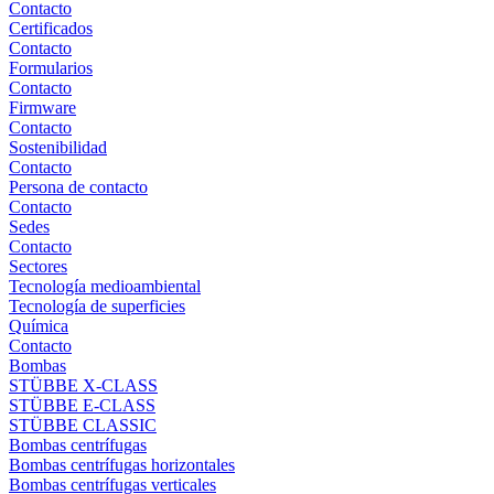
Contacto
Certificados
Contacto
Formularios
Contacto
Firmware
Contacto
Sostenibilidad
Contacto
Persona de contacto
Contacto
Sedes
Contacto
Sectores
Tecnología medioambiental
Tecnología de superficies
Química
Contacto
Bombas
STÜBBE X-CLASS
STÜBBE E-CLASS
STÜBBE CLASSIC
Bombas centrífugas
Bombas centrífugas horizontales
Bombas centrífugas verticales