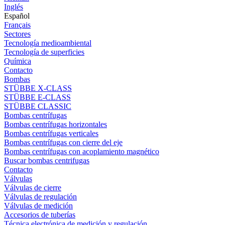
Inglés
Español
Français
Sectores
Tecnología medioambiental
Tecnología de superficies
Química
Contacto
Bombas
STÜBBE X-CLASS
STÜBBE E-CLASS
STÜBBE CLASSIC
Bombas centrífugas
Bombas centrífugas horizontales
Bombas centrífugas verticales
Bombas centrífugas con cierre del eje
Bombas centrífugas con acoplamiento magnético
Buscar bombas centrifugas
Contacto
Válvulas
Válvulas de cierre
Válvulas de regulación
Válvulas de medición
Accesorios de tuberías
Técnica electrónica de medición y regulación