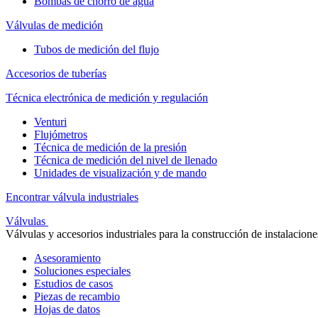
Bombas de chorro de agua
Válvulas de medición
Tubos de medición del flujo
Accesorios de tuberías
Técnica electrónica de medición y regulación
Venturi
Flujómetros
Técnica de medición de la presión
Técnica de medición del nivel de llenado
Unidades de visualización y de mando
Encontrar válvula industriales
Válvulas
Válvulas y accesorios industriales para la construcción de instalacione
Asesoramiento
Soluciones especiales
Estudios de casos
Piezas de recambio
Hojas de datos