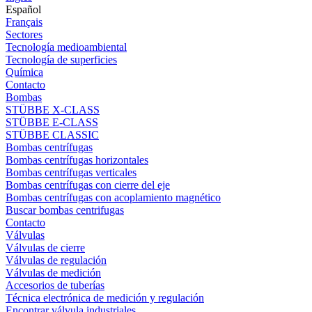
Español
Français
Sectores
Tecnología medioambiental
Tecnología de superficies
Química
Contacto
Bombas
STÜBBE X-CLASS
STÜBBE E-CLASS
STÜBBE CLASSIC
Bombas centrífugas
Bombas centrífugas horizontales
Bombas centrífugas verticales
Bombas centrífugas con cierre del eje
Bombas centrífugas con acoplamiento magnético
Buscar bombas centrifugas
Contacto
Válvulas
Válvulas de cierre
Válvulas de regulación
Válvulas de medición
Accesorios de tuberías
Técnica electrónica de medición y regulación
Encontrar válvula industriales