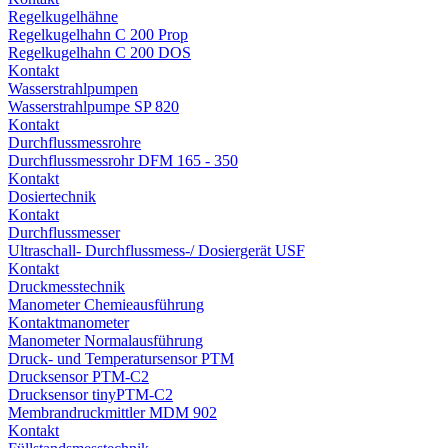
Regelkugelhähne
Regelkugelhahn C 200 Prop
Regelkugelhahn C 200 DOS
Kontakt
Wasserstrahlpumpen
Wasserstrahlpumpe SP 820
Kontakt
Durchflussmessrohre
Durchflussmessrohr DFM 165 - 350
Kontakt
Dosiertechnik
Kontakt
Durchflussmesser
Ultraschall- Durchflussmess-/ Dosiergerät USF
Kontakt
Druckmesstechnik
Manometer Chemieausführung
Kontaktmanometer
Manometer Normalausführung
Druck- und Temperatursensor PTM
Drucksensor PTM-C2
Drucksensor tinyPTM-C2
Membrandruckmittler MDM 902
Kontakt