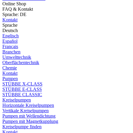
Online Shop
FAQ & Kontakt
Sprache: DE
Kontakt
Sprache
Deutsch
Englisch
Español
Français
Branchen
Umwelttechnik
Oberflächentechnik
Chemie
Kontakt
Pumpen
STÜBBE X-CLASS
STÜBBE E-CLASS
STÜBBE CLASSIC
Kreiselpumpen
Horizontale Kreiselpumpen
Vertikale Kreiselpumpen
Pumpen mit Wellendichtung
Pumpen mit Magnetkupplung
Kreiselpumpe finden
Kontakt