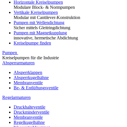
Horizontale Kreiselpumpen
Modulare Block- & Normpumpen
Vertikale Kreiselpumpen
Modular mit Cantilever-Konstruktion
Pumpen mit Wellendichtung
Sicher mittels Gleitringdichtung
Pumpen mit Magnetkupplung
innovative, hermetische Abdichtung
Kreiselpumpe finden
Pumpen
Kreiselpumpen für die Industrie
Absperrarmaturen
Absperrklappen
Absperrkugelhähne
Membranventile
Be- & Entlüftungsventile
Regelarmaturen
Druckhalteventile
Druckminderventile
Membranventile
Regelkugelhähne