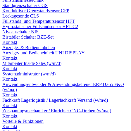
Füllstandsmesstechnik
Standgrenzschalter CGS
Konduktiver Grenzstandsensor CFP
Leckagesonde CLS
Füllstands- und Temperatursensor HFT
Hydrostatischer Füllstandsensor HFT-C2
Niveauschalter NIS
Bistabiler Schalter BZE-Set
Kontakt
Anzeige- & Bedieneinheiten
Anzeige- und Bedieneinheit UNI DISPLAY
Kontakt
Mitarbeiter Inside Sales (w/m/d)
Kontakt
Systemadministrator (w/m/d)
Kontakt
Anwendungsentwickler & Anwendungsbetreuer ERP D365 F&O
(w/m/d)
Kontakt
Fachkraft Lagerlogistik / Lagerfachkraft Versand (w/m/d)
Kontakt
Zerspanungsmechaniker / Einrichter CNC-Drehen (w/m/d)
Kontakt
Vorteile & Funktionen
Kontakt