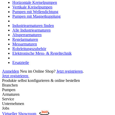
Horizontale Kreiselpumpen
Vertikale Kreiselpumpen
Pumpen mit Wellendichtung
Pumpen mit Magnetkupplung
Industriearmaturen finden
Alle Industriearmaturen
Absperrarmaturen
Regelarmaturen
Messarmaturen
Rohrleitungszubehör
Elektronische Mess- & Regeltechnik
Ersatzteile
Anmelden
Neu im Online Shop?
Jetzt registrieren
.
Jetzt registrieren
Produkte selbst konfigurieren & online bestellen
Branchen
Pumpen
Armaturen
Service
Unternehmen
Jobs
Virtueller Showroom