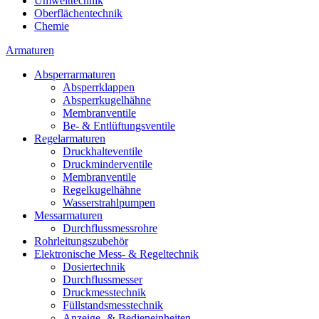
Umwelttechnik
Oberflächentechnik
Chemie
Armaturen
Absperrarmaturen
Absperrklappen
Absperrkugelhähne
Membranventile
Be- & Entlüftungsventile
Regelarmaturen
Druckhalteventile
Druckminderventile
Membranventile
Regelkugelhähne
Wasserstrahlpumpen
Messarmaturen
Durchflussmessrohre
Rohrleitungszubehör
Elektronische Mess- & Regeltechnik
Dosiertechnik
Durchflussmesser
Druckmesstechnik
Füllstandsmesstechnik
Anzeige- & Bedieneinheiten