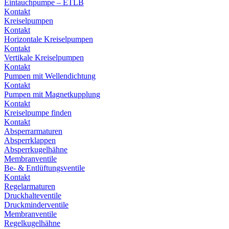
Eintauchpumpe – ETLB
Kontakt
Kreiselpumpen
Kontakt
Horizontale Kreiselpumpen
Kontakt
Vertikale Kreiselpumpen
Kontakt
Pumpen mit Wellendichtung
Kontakt
Pumpen mit Magnetkupplung
Kontakt
Kreiselpumpe finden
Kontakt
Absperrarmaturen
Absperrklappen
Absperrkugelhähne
Membranventile
Be- & Entlüftungsventile
Kontakt
Regelarmaturen
Druckhalteventile
Druckminderventile
Membranventile
Regelkugelhähne