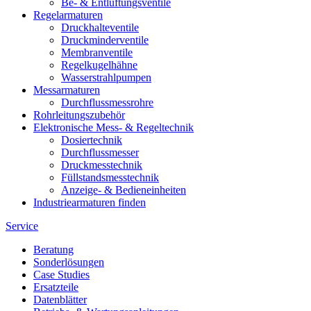
Be- & Entlüftungsventile
Regelarmaturen
Druckhalteventile
Druckminderventile
Membranventile
Regelkugelhähne
Wasserstrahlpumpen
Messarmaturen
Durchflussmessrohre
Rohrleitungszubehör
Elektronische Mess- & Regeltechnik
Dosiertechnik
Durchflussmesser
Druckmesstechnik
Füllstandsmesstechnik
Anzeige- & Bedieneinheiten
Industriearmaturen finden
Service
Beratung
Sonderlösungen
Case Studies
Ersatzteile
Datenblätter