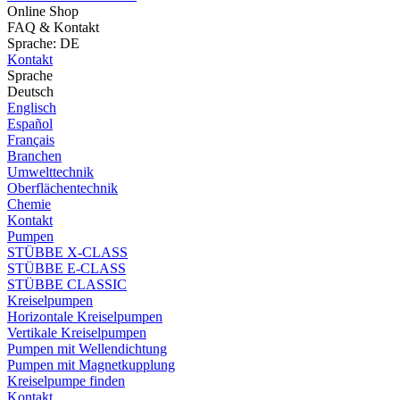
Online Shop
FAQ & Kontakt
Sprache: DE
Kontakt
Sprache
Deutsch
Englisch
Español
Français
Branchen
Umwelttechnik
Oberflächentechnik
Chemie
Kontakt
Pumpen
STÜBBE X-CLASS
STÜBBE E-CLASS
STÜBBE CLASSIC
Kreiselpumpen
Horizontale Kreiselpumpen
Vertikale Kreiselpumpen
Pumpen mit Wellendichtung
Pumpen mit Magnetkupplung
Kreiselpumpe finden
Kontakt