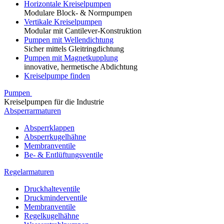
Horizontale Kreiselpumpen
Modulare Block- & Normpumpen
Vertikale Kreiselpumpen
Modular mit Cantilever-Konstruktion
Pumpen mit Wellendichtung
Sicher mittels Gleitringdichtung
Pumpen mit Magnetkupplung
innovative, hermetische Abdichtung
Kreiselpumpe finden
Pumpen
Kreiselpumpen für die Industrie
Absperrarmaturen
Absperrklappen
Absperrkugelhähne
Membranventile
Be- & Entlüftungsventile
Regelarmaturen
Druckhalteventile
Druckminderventile
Membranventile
Regelkugelhähne