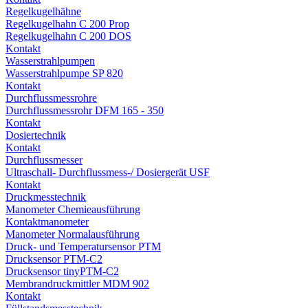
Regelkugelhähne
Regelkugelhahn C 200 Prop
Regelkugelhahn C 200 DOS
Kontakt
Wasserstrahlpumpen
Wasserstrahlpumpe SP 820
Kontakt
Durchflussmessrohre
Durchflussmessrohr DFM 165 - 350
Kontakt
Dosiertechnik
Kontakt
Durchflussmesser
Ultraschall- Durchflussmess-/ Dosiergerät USF
Kontakt
Druckmesstechnik
Manometer Chemieausführung
Kontaktmanometer
Manometer Normalausführung
Druck- und Temperatursensor PTM
Drucksensor PTM-C2
Drucksensor tinyPTM-C2
Membrandruckmittler MDM 902
Kontakt