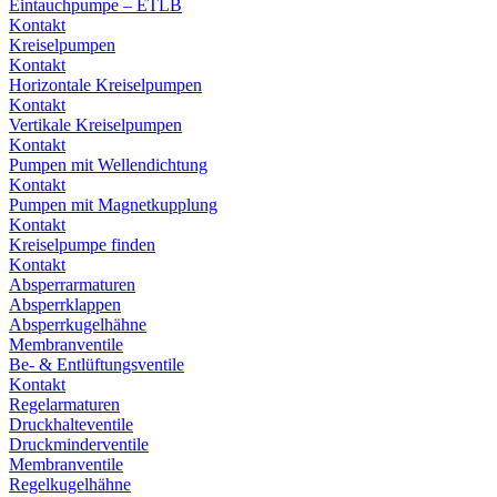
Eintauchpumpe – ETLB
Kontakt
Kreiselpumpen
Kontakt
Horizontale Kreiselpumpen
Kontakt
Vertikale Kreiselpumpen
Kontakt
Pumpen mit Wellendichtung
Kontakt
Pumpen mit Magnetkupplung
Kontakt
Kreiselpumpe finden
Kontakt
Absperrarmaturen
Absperrklappen
Absperrkugelhähne
Membranventile
Be- & Entlüftungsventile
Kontakt
Regelarmaturen
Druckhalteventile
Druckminderventile
Membranventile
Regelkugelhähne