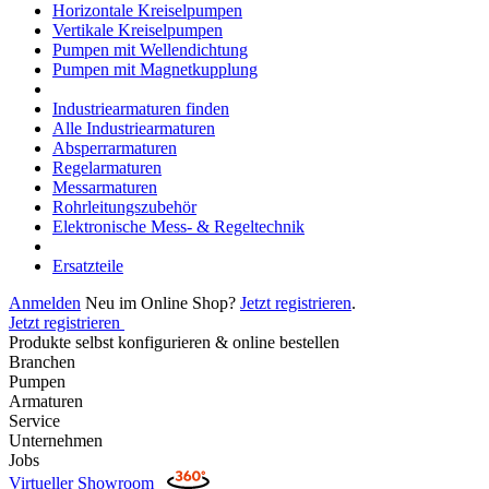
Horizontale Kreiselpumpen
Vertikale Kreiselpumpen
Pumpen mit Wellendichtung
Pumpen mit Magnetkupplung
Industriearmaturen finden
Alle Industriearmaturen
Absperrarmaturen
Regelarmaturen
Messarmaturen
Rohrleitungszubehör
Elektronische Mess- & Regeltechnik
Ersatzteile
Anmelden
Neu im Online Shop?
Jetzt registrieren
.
Jetzt registrieren
Produkte selbst konfigurieren & online bestellen
Branchen
Pumpen
Armaturen
Service
Unternehmen
Jobs
Virtueller Showroom