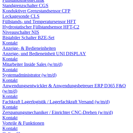
Füllstandsmesstechnik
Standgrenzschalter CGS
Konduktiver Grenzstandsensor CFP
Leckagesonde CLS
Füllstands- und Temperatursensor HFT
Hydrostatischer Füllstandsensor HFT-C2
Niveauschalter NIS
Bistabiler Schalter BZE-Set
Kontakt
Anzeige- & Bedieneinheiten
Anzeige- und Bedieneinheit UNI DISPLAY
Kontakt
Mitarbeiter Inside Sales (w/m/d)
Kontakt
Systemadministrator (w/m/d)
Kontakt
Anwendungsentwickler & Anwendungsbetreuer ERP D365 F&O
(w/m/d)
Kontakt
Fachkraft Lagerlogistik / Lagerfachkraft Versand (w/m/d)
Kontakt
Zerspanungsmechaniker / Einrichter CNC-Drehen (w/m/d)
Kontakt
Vorteile & Funktionen
Kontakt