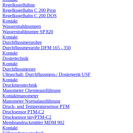
Regelkugelhähne
Regelkugelhahn C 200 Prop
Regelkugelhahn C 200 DOS
Kontakt
Wasserstrahlpumpen
Wasserstrahlpumpe SP 820
Kontakt
Durchflussmessrohre
Durchflussmessrohr DFM 165 - 350
Kontakt
Dosiertechnik
Kontakt
Durchflussmesser
Ultraschall- Durchflussmess-/ Dosiergerät USF
Kontakt
Druckmesstechnik
Manometer Chemieausführung
Kontaktmanometer
Manometer Normalausführung
Druck- und Temperatursensor PTM
Drucksensor PTM-C2
Drucksensor tinyPTM-C2
Membrandruckmittler MDM 902
Kontakt