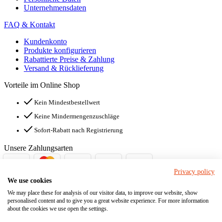
Unternehmensdaten
FAQ & Kontakt
Kundenkonto
Produkte konfigurieren
Rabattierte Preise & Zahlung
Versand & Rücklieferung
Vorteile im Online Shop
Kein Mindestbestellwert
Keine Mindermengenzuschläge
Sofort-Rabatt nach Registrierung
Unsere Zahlungsarten
Privacy policy
Jetzt vernetzen!
We use cookies
We may place these for analysis of our visitor data, to improve our website, show
personalised content and to give you a great website experience. For more information
© STÜBBE GmbH & Co.KG
about the cookies we use open the settings.
Hinweisgebersystem