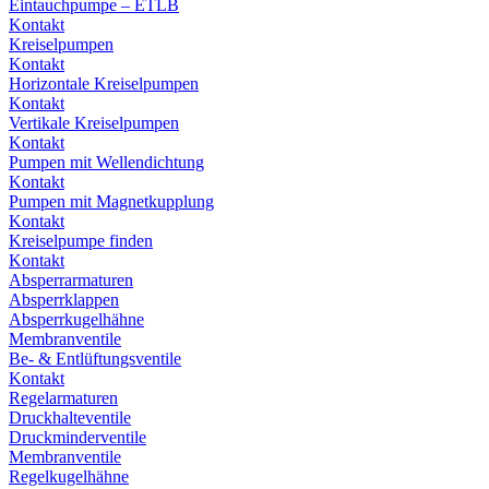
Eintauchpumpe – ETLB
Kontakt
Kreiselpumpen
Kontakt
Horizontale Kreiselpumpen
Kontakt
Vertikale Kreiselpumpen
Kontakt
Pumpen mit Wellendichtung
Kontakt
Pumpen mit Magnetkupplung
Kontakt
Kreiselpumpe finden
Kontakt
Absperrarmaturen
Absperrklappen
Absperrkugelhähne
Membranventile
Be- & Entlüftungsventile
Kontakt
Regelarmaturen
Druckhalteventile
Druckminderventile
Membranventile
Regelkugelhähne