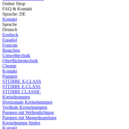
Online Shop
FAQ & Kontakt
Sprache: DE
Kontakt
Sprache
Deutsch
Englisch
Español
Français
Branchen
Umwelttechnik
Oberflächentechnik
Chemie
Kontakt
Pumpen
STÜBBE X-CLASS
STÜBBE E-CLASS
STÜBBE CLASSIC
Kreiselpumpen
Horizontale Kreiselpumpen
Vertikale Kreiselpumpen
Pumpen mit Wellendichtung
Pumpen mit Magnetkupplung
Kreiselpumpe finden
Kontakt