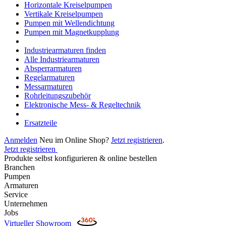
Horizontale Kreiselpumpen
Vertikale Kreiselpumpen
Pumpen mit Wellendichtung
Pumpen mit Magnetkupplung
Industriearmaturen finden
Alle Industriearmaturen
Absperrarmaturen
Regelarmaturen
Messarmaturen
Rohrleitungszubehör
Elektronische Mess- & Regeltechnik
Ersatzteile
Anmelden
Neu im Online Shop?
Jetzt registrieren
.
Jetzt registrieren
Produkte selbst konfigurieren & online bestellen
Branchen
Pumpen
Armaturen
Service
Unternehmen
Jobs
Virtueller Showroom