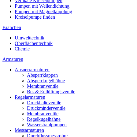
Vertikale Kreiselpumpen
Pumpen mit Wellendichtung
Pumpen mit Magnetkupplung
Kreiselpumpe finden
Branchen
Umwelttechnik
Oberflächentechnik
Chemie
Armaturen
Absperrarmaturen
Absperrklappen
Absperrkugelhähne
Membranventile
Be- & Entlüftungsventile
Regelarmaturen
Druckhalteventile
Druckminderventile
Membranventile
Regelkugelhähne
Wasserstrahlpumpen
Messarmaturen
Durchflussmessrohre