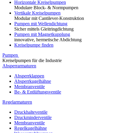
Horizontale Kreiselpumpen
Modulare Block- & Normpumpen
Vertikale Kreiselpumpen
Modular mit Cantilever-Konstruktion
Pumpen mit Wellendichtung
Sicher mittels Gleitringdichtung
Pumpen mit Magnetkupplung
innovative, hermetische Abdichtung
Kreiselpumpe finden
Pumpen
Kreiselpumpen für die Industrie
Absperrarmaturen
Absperrklappen
Absperrkugelhähne
Membranventile
Be- & Entlüftungsventile
Regelarmaturen
Druckhalteventile
Druckminderventile
Membranventile
Regelkugelhähne