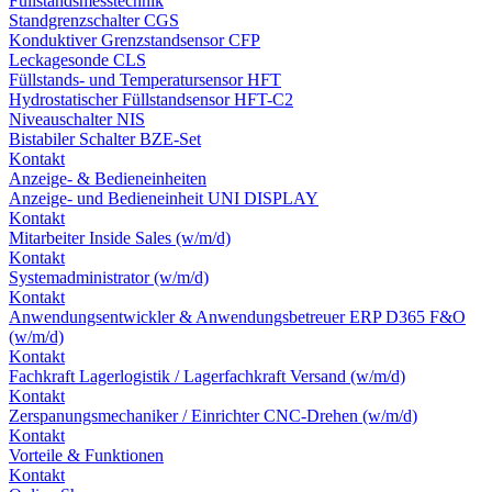
Füllstandsmesstechnik
Standgrenzschalter CGS
Konduktiver Grenzstandsensor CFP
Leckagesonde CLS
Füllstands- und Temperatursensor HFT
Hydrostatischer Füllstandsensor HFT-C2
Niveauschalter NIS
Bistabiler Schalter BZE-Set
Kontakt
Anzeige- & Bedieneinheiten
Anzeige- und Bedieneinheit UNI DISPLAY
Kontakt
Mitarbeiter Inside Sales (w/m/d)
Kontakt
Systemadministrator (w/m/d)
Kontakt
Anwendungsentwickler & Anwendungsbetreuer ERP D365 F&O
(w/m/d)
Kontakt
Fachkraft Lagerlogistik / Lagerfachkraft Versand (w/m/d)
Kontakt
Zerspanungsmechaniker / Einrichter CNC-Drehen (w/m/d)
Kontakt
Vorteile & Funktionen
Kontakt