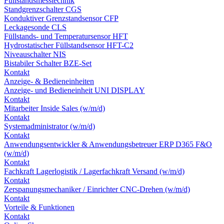
Füllstandsmesstechnik
Standgrenzschalter CGS
Konduktiver Grenzstandsensor CFP
Leckagesonde CLS
Füllstands- und Temperatursensor HFT
Hydrostatischer Füllstandsensor HFT-C2
Niveauschalter NIS
Bistabiler Schalter BZE-Set
Kontakt
Anzeige- & Bedieneinheiten
Anzeige- und Bedieneinheit UNI DISPLAY
Kontakt
Mitarbeiter Inside Sales (w/m/d)
Kontakt
Systemadministrator (w/m/d)
Kontakt
Anwendungsentwickler & Anwendungsbetreuer ERP D365 F&O
(w/m/d)
Kontakt
Fachkraft Lagerlogistik / Lagerfachkraft Versand (w/m/d)
Kontakt
Zerspanungsmechaniker / Einrichter CNC-Drehen (w/m/d)
Kontakt
Vorteile & Funktionen
Kontakt