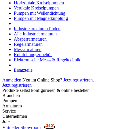
Horizontale Kreiselpumpen
Vertikale Kreiselpumpen
Pumpen mit Wellendichtung
Pumpen mit Magnetkupplung
Industriearmaturen finden
Alle Industriearmaturen
Absperrarmaturen
Regelarmaturen
Messarmaturen
Rohrleitungszubehör
Elektronische Mess- & Regeltechnik
Ersatzteile
Anmelden
Neu im Online Shop?
Jetzt registrieren
.
Jetzt registrieren
Produkte selbst konfigurieren & online bestellen
Branchen
Pumpen
Armaturen
Service
Unternehmen
Jobs
Virtueller Showroom