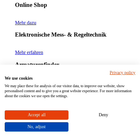
Online Shop
Mehr dazu
Elektronische Mess- & Regeltechnik
Mehr erfahren
Armaturenfinder
Privacy policy
We use cookies
Mehr dazu
We may place these for analysis of our visitor data, to improve our website, show
personalised content and to give you a great website experience. For more information
Beratung
about the cookies we use open the settings.
Fragen Sie ihren Ansprechpartner für Anzeige- &
Bedieneinheiten!
Accept all
Deny
Unser Experte kennt die industriellen Anwendungen von
No, adjust
Industriearmaturen und berät Sie gerne!