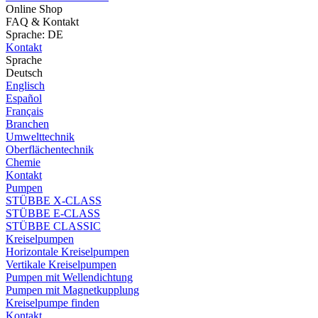
Online Shop
FAQ & Kontakt
Sprache: DE
Kontakt
Sprache
Deutsch
Englisch
Español
Français
Branchen
Umwelttechnik
Oberflächentechnik
Chemie
Kontakt
Pumpen
STÜBBE X-CLASS
STÜBBE E-CLASS
STÜBBE CLASSIC
Kreiselpumpen
Horizontale Kreiselpumpen
Vertikale Kreiselpumpen
Pumpen mit Wellendichtung
Pumpen mit Magnetkupplung
Kreiselpumpe finden
Kontakt