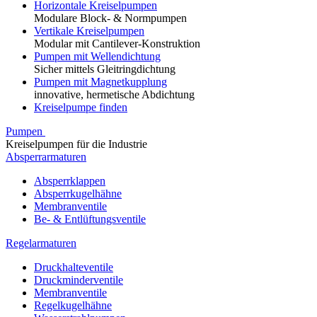
Horizontale Kreiselpumpen
Modulare Block- & Normpumpen
Vertikale Kreiselpumpen
Modular mit Cantilever-Konstruktion
Pumpen mit Wellendichtung
Sicher mittels Gleitringdichtung
Pumpen mit Magnetkupplung
innovative, hermetische Abdichtung
Kreiselpumpe finden
Pumpen
Kreiselpumpen für die Industrie
Absperrarmaturen
Absperrklappen
Absperrkugelhähne
Membranventile
Be- & Entlüftungsventile
Regelarmaturen
Druckhalteventile
Druckminderventile
Membranventile
Regelkugelhähne