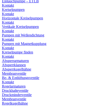
Eintauchpumpe – ETLB
Kontakt
Kreiselpumpen
Kontakt
Horizontale Kreiselpumpen
Kontakt
Vertikale Kreiselpumpen
Kontakt
Pumpen mit Wellendichtung
Kontakt
Pumpen mit Magnetkupplung
Kontakt
Kreiselpumpe finden
Kontakt
Absperrarmaturen
Absperrklappen
Absperrkugelhähne
Membranventile
Be- & Entlüftungsventile
Kontakt
Regelarmaturen
Druckhalteventile
Druckminderventile
Membranventile
Regelkugelhähne