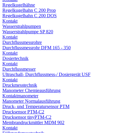
Regelkugelhähne
Regelkugelhahn C 200 Prop
Regelkugelhahn C 200 DOS
Kontakt
Wasserstrahlpumpen
Wasserstrahlpumpe SP 820
Kontakt
Durchflussmessrohre
Durchflussmessrohr DFM 165 - 350
Kontakt
Dosiertechnik
Kontakt
Durchflussmesser
Ultraschall- Durchflussmess-/ Dosiergerät USF
Kontakt
Druckmesstechnik
Manometer Chemieausführung
Kontaktmanometer
Manometer Normalausführung
Druck- und Temperatursensor PTM
Drucksensor PTM-C2
Drucksensor tinyPTM-C2
Membrandruckmittler MDM 902
Kontakt