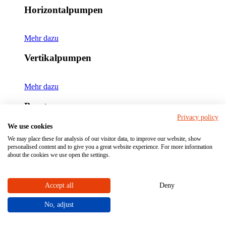
Horizontalpumpen
Mehr dazu
Vertikalpumpen
Mehr dazu
Beratung
Privacy policy
Fragen Sie Ihren Ansprechpartner für
We use cookies
Kreiselpumpen!
We may place these for analysis of our visitor data, to improve our website, show
personalised content and to give you a great website experience. For more information
about the cookies we use open the settings.
Unser Experte kennt die Anwendungen in industriellen Anlagen und
berät Sie gerne!
Accept all
Deny
Valerij Bograd
No, adjust
Experte für Kreiselpumpen