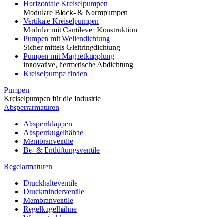
Horizontale Kreiselpumpen
Modulare Block- & Normpumpen
Vertikale Kreiselpumpen
Modular mit Cantilever-Konstruktion
Pumpen mit Wellendichtung
Sicher mittels Gleitringdichtung
Pumpen mit Magnetkupplung
innovative, hermetische Abdichtung
Kreiselpumpe finden
Pumpen
Kreiselpumpen für die Industrie
Absperrarmaturen
Absperrklappen
Absperrkugelhähne
Membranventile
Be- & Entlüftungsventile
Regelarmaturen
Druckhalteventile
Druckminderventile
Membranventile
Regelkugelhähne