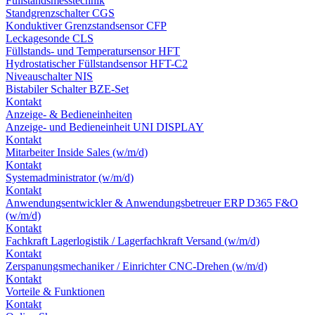
Füllstandsmesstechnik
Standgrenzschalter CGS
Konduktiver Grenzstandsensor CFP
Leckagesonde CLS
Füllstands- und Temperatursensor HFT
Hydrostatischer Füllstandsensor HFT-C2
Niveauschalter NIS
Bistabiler Schalter BZE-Set
Kontakt
Anzeige- & Bedieneinheiten
Anzeige- und Bedieneinheit UNI DISPLAY
Kontakt
Mitarbeiter Inside Sales (w/m/d)
Kontakt
Systemadministrator (w/m/d)
Kontakt
Anwendungsentwickler & Anwendungsbetreuer ERP D365 F&O
(w/m/d)
Kontakt
Fachkraft Lagerlogistik / Lagerfachkraft Versand (w/m/d)
Kontakt
Zerspanungsmechaniker / Einrichter CNC-Drehen (w/m/d)
Kontakt
Vorteile & Funktionen
Kontakt