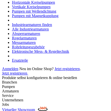
Horizontale Kreiselpumpen
Vertikale Kreiselpumpen
Pumpen mit Wellendichtung
Pumpen mit Magnetkupplung
Industriearmaturen finden
Alle Industriearmaturen
Absperrarmaturen
Regelarmaturen
Messarmaturen
Rohrleitungszubehör
Elektronische Mess- & Regeltechnik
Ersatzteile
Anmelden
Neu im Online Shop?
Jetzt registrieren
.
Jetzt registrieren
Produkte selbst konfigurieren & online bestellen
Branchen
Pumpen
Armaturen
Service
Unternehmen
Jobs
Virtueller Showroom