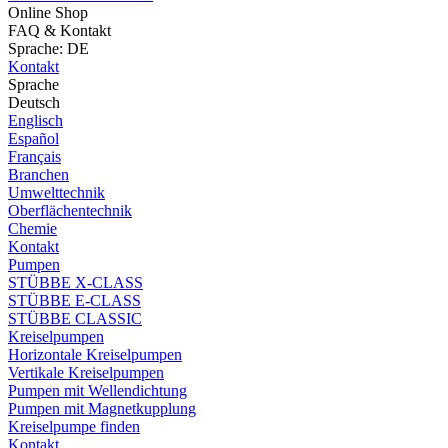
Online Shop
FAQ & Kontakt
Sprache: DE
Kontakt
Sprache
Deutsch
Englisch
Español
Français
Branchen
Umwelttechnik
Oberflächentechnik
Chemie
Kontakt
Pumpen
STÜBBE X-CLASS
STÜBBE E-CLASS
STÜBBE CLASSIC
Kreiselpumpen
Horizontale Kreiselpumpen
Vertikale Kreiselpumpen
Pumpen mit Wellendichtung
Pumpen mit Magnetkupplung
Kreiselpumpe finden
Kontakt