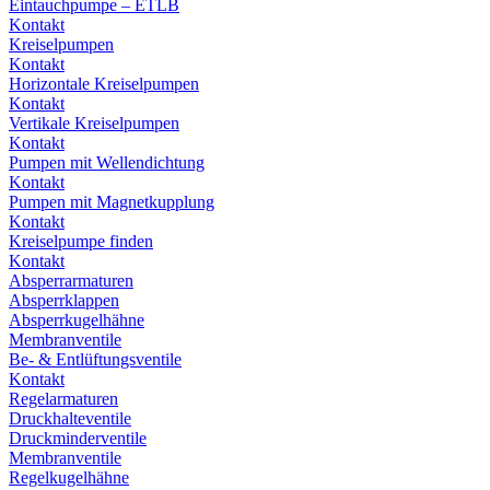
Eintauchpumpe – ETLB
Kontakt
Kreiselpumpen
Kontakt
Horizontale Kreiselpumpen
Kontakt
Vertikale Kreiselpumpen
Kontakt
Pumpen mit Wellendichtung
Kontakt
Pumpen mit Magnetkupplung
Kontakt
Kreiselpumpe finden
Kontakt
Absperrarmaturen
Absperrklappen
Absperrkugelhähne
Membranventile
Be- & Entlüftungsventile
Kontakt
Regelarmaturen
Druckhalteventile
Druckminderventile
Membranventile
Regelkugelhähne