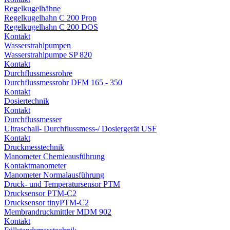
Regelkugelhähne
Regelkugelhahn C 200 Prop
Regelkugelhahn C 200 DOS
Kontakt
Wasserstrahlpumpen
Wasserstrahlpumpe SP 820
Kontakt
Durchflussmessrohre
Durchflussmessrohr DFM 165 - 350
Kontakt
Dosiertechnik
Kontakt
Durchflussmesser
Ultraschall- Durchflussmess-/ Dosiergerät USF
Kontakt
Druckmesstechnik
Manometer Chemieausführung
Kontaktmanometer
Manometer Normalausführung
Druck- und Temperatursensor PTM
Drucksensor PTM-C2
Drucksensor tinyPTM-C2
Membrandruckmittler MDM 902
Kontakt