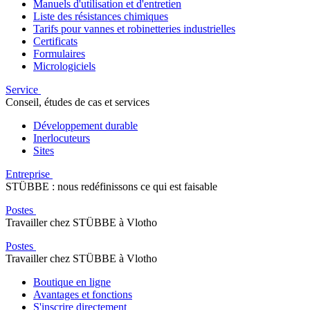
Manuels d'utilisation et d'entretien
Liste des résistances chimiques
Tarifs pour vannes et robinetteries industrielles
Certificats
Formulaires
Micrologiciels
Service
Conseil, études de cas et services
Développement durable
Inerlocuteurs
Sites
Entreprise
STÜBBE : nous redéfinissons ce qui est faisable
Postes
Travailler chez STÜBBE à Vlotho
Postes
Travailler chez STÜBBE à Vlotho
Boutique en ligne
Avantages et fonctions
S'inscrire directement