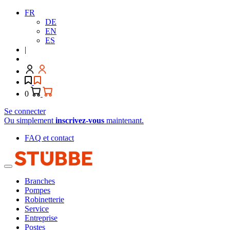
FR
DE
EN
ES
|
0
Se connecter
Ou simplement
inscrivez-vous
maintenant.
FAQ et contact
Branches
Pompes
Robinetterie
Service
Entreprise
Postes