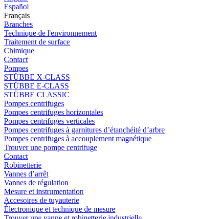
Español
Français
Branches
Technique de l'environnement
Traitement de surface
Chimique
Contact
Pompes
STÜBBE X-CLASS
STÜBBE E-CLASS
STÜBBE CLASSIC
Pompes centrifuges
Pompes centrifuges horizontales
Pompes centrifuges verticales
Pompes centrifuges à garnitures d’étanchéité d’arbre
Pompes centrifuges à accouplement magnétique
Trouver une pompe centrifuge
Contact
Robinetterie
Vannes d’arrêt
Vannes de régulation
Mesure et instrumentation
Accesoires de tuyauterie
Électronique et technique de mesure
Trouver une vanne et robinetterie industrielle