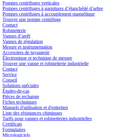
Pompes centrifuges verticales
Pompes centrifuges à garnitures d’étanchéité d’arbre
Pompes centrifuges à accouplement magnétique
Trouver une pompe centrifuge
Contact
Robinetterie
Vannes d’arrêt
Vannes de régulation
Mesure et instrumentation
Accesoires de tuyauterie
Électronique et technique de mesure
Trouver une vanne et robinetterie industrielle
Contact
Service
Conseil
Solutions spéciales
Études-de-cas
Pièces de rechange
Fiches techniques
Manuels d'utilisation et d'entretien
Liste des résistances chimiques
Tarifs pour vannes et robinetteries industrielles
Certificats
Formulaires
Micrologiciels