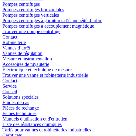
Pompes centrifuges
Pompes centrifuges horizontales
Pompes centrifuges verticales
Pompes centrifuges à garnitures d’étanchéité d’arbre
Pompes centrifuges à accouplement magnétique
Trouver une pompe centrifuge
Contact
Robinetterie
Vannes d’arrêt
Vannes de régulation
Mesure et instrumentation
Accesoires de tuyauterie
Électronique et technique de mesure
Trouver une vanne et robinetterie industrielle
Contact
Service
Conseil
Solutions spéciales
Études-de-cas
Pièces de rechange
Fiches techniques
Manuels d'utilisation et d'entretien
Liste des résistances chimiques
Tarifs pour vannes et robinetteries industrielles
Certificats