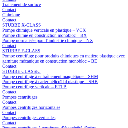
Traitement de surface
Contact
Chimique
Contact
STÜBBE X-CLASS
Pompe chimique verticale en plastique – VCX
Pompe chimie en construction monobloc – BX
Pompe normalisée pour l‘industrie chimique – NX
Contact
STÜBBE E-CLASS
Pompe centrifuge pour produits chimiques en matière plastique avec
garniture mécanique en construction monobloc – BE
Contact
STÜBBE CLASSIC
Pompe centrifuge à entraînement magnétique – SHM
Pompe centrifuge à carter hélicoïdal plastique – SHB
Pompe centrifuge verticale – ETLB
Contact
Pompes centrifuges
Contact
Pompes centrifuges horizontales
Contact
Pompes centrifuges verticales
Contact
Pompes centrifuges à garnitures d’étanchéité d’arbre