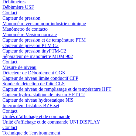
Débitmètres
Débitmètre USF
Contact
Capteur de pression
Manomètre version pour industrie chimique
Manómetro de contacto
Manomètre Version normale
Capteur de pression et de température PTM
Capteur de pression PTM C2
Capteur de pression tinyPTM-C2
Séparateur de manomètre MDM 902
Contact
Mesure de niveau
Détecteur de Débordement CGS
Capteur de niveau limite conductif CFP
Sonde de détection de fuite CLS
Capteur de niveau de remplissage et de température HFT
Capteur hydro- statique de niveau HFT C2
Capteur de niveau hydrostatique NIS
Interrupteur bistable: BZE-set
Contact
Unités d’affichage et de commande
Unité d’affichage et de commande UNI DISPLAY
Contact
Technique de l'environnement