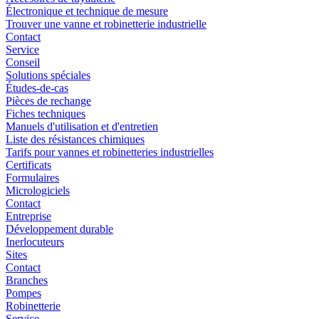
Électronique et technique de mesure
Trouver une vanne et robinetterie industrielle
Contact
Service
Conseil
Solutions spéciales
Études-de-cas
Pièces de rechange
Fiches techniques
Manuels d'utilisation et d'entretien
Liste des résistances chimiques
Tarifs pour vannes et robinetteries industrielles
Certificats
Formulaires
Micrologiciels
Contact
Entreprise
Développement durable
Inerlocuteurs
Sites
Contact
Branches
Pompes
Robinetterie
Service