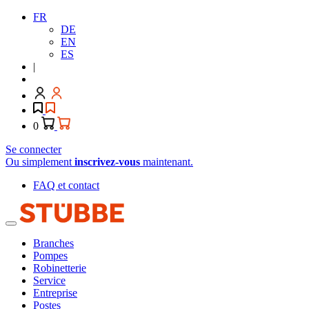
FR
DE
EN
ES
|
0
Se connecter
Ou simplement
inscrivez-vous
maintenant.
FAQ et contact
Branches
Pompes
Robinetterie
Service
Entreprise
Postes