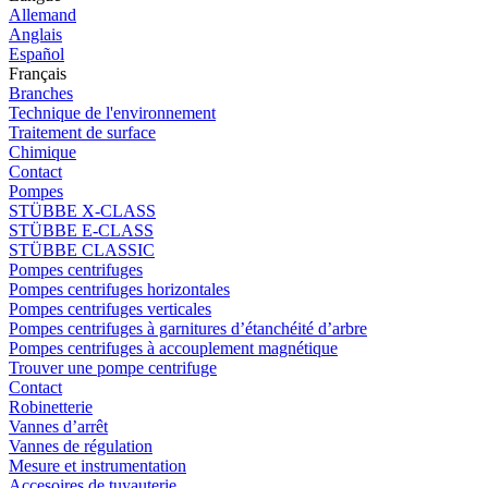
Allemand
Anglais
Español
Français
Branches
Technique de l'environnement
Traitement de surface
Chimique
Contact
Pompes
STÜBBE X-CLASS
STÜBBE E-CLASS
STÜBBE CLASSIC
Pompes centrifuges
Pompes centrifuges horizontales
Pompes centrifuges verticales
Pompes centrifuges à garnitures d’étanchéité d’arbre
Pompes centrifuges à accouplement magnétique
Trouver une pompe centrifuge
Contact
Robinetterie
Vannes d’arrêt
Vannes de régulation
Mesure et instrumentation
Accesoires de tuyauterie