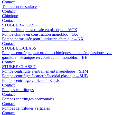
Contact
Traitement de surface
Contact
Chimique
Contact
STÜBBE X-CLASS
Pompe chimique verticale en plastique – VCX
Pompe chimie en construction monobloc – BX
Pompe normalisée pour l‘industrie chimique – NX
Contact
STÜBBE E-CLASS
Pompe centrifuge pour produits chimiques en matière plastique avec
garniture mécanique en construction monobloc – BE
Contact
STÜBBE CLASSIC
Pompe centrifuge à entraînement magnétique – SHM
Pompe centrifuge à carter hélicoïdal plastique – SHB
Pompe centrifuge verticale – ETLB
Contact
Pompes centrifuges
Contact
Pompes centrifuges horizontales
Contact
Pompes centrifuges verticales
Contact