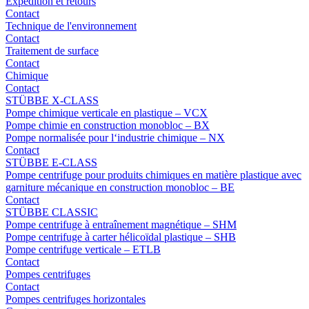
Expédition et retours
Contact
Technique de l'environnement
Contact
Traitement de surface
Contact
Chimique
Contact
STÜBBE X-CLASS
Pompe chimique verticale en plastique – VCX
Pompe chimie en construction monobloc – BX
Pompe normalisée pour l‘industrie chimique – NX
Contact
STÜBBE E-CLASS
Pompe centrifuge pour produits chimiques en matière plastique avec
garniture mécanique en construction monobloc – BE
Contact
STÜBBE CLASSIC
Pompe centrifuge à entraînement magnétique – SHM
Pompe centrifuge à carter hélicoïdal plastique – SHB
Pompe centrifuge verticale – ETLB
Contact
Pompes centrifuges
Contact
Pompes centrifuges horizontales