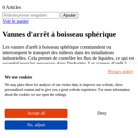
0
Articles
Ajouter
Voir le panier
Vannes d'arrêt à boisseau sphérique
Les vannes d'arrêt à boisseau sphérique commandent ou
interrompent le transport des milieux dans les installations
industrielles. Cela permet de contrôler les flux de liquides, ce qui est
essentiel pour les processus dans l'industrie. Les vannes d'arrêt à
boisseau sphérique offrent une grande précision de régulation, une
Privacy policy
étanchéité fiable et une faible perte de pression. Leur choix dépend
We use cookies
entre autres de la substance, de la pression et de la température.
We may place these for analysis of our visitor data, to improve our website, show
personalised content and to give you a great website experience. For more information
Nos vannes d'arrêt à boisseau sphérique sont compatibles avec
about the cookies we use open the settings.
d'autres robinetteries industrielles, elles sont configurables
individuellement et peuvent être commandées dans notre
boutique
en ligne
.
Accept all
Deny
Commander simplement dès maintenant
No, adjust