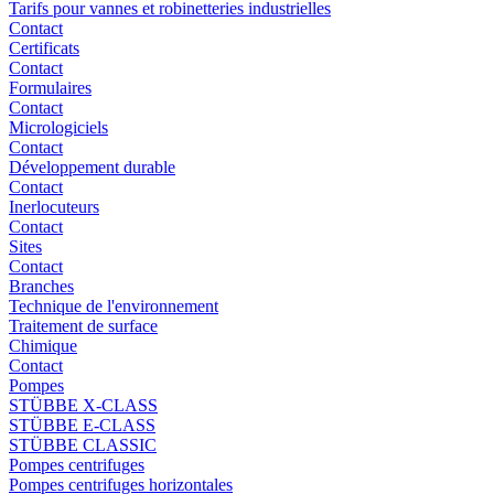
Tarifs pour vannes et robinetteries industrielles
Contact
Certificats
Contact
Formulaires
Contact
Micrologiciels
Contact
Développement durable
Contact
Inerlocuteurs
Contact
Sites
Contact
Branches
Technique de l'environnement
Traitement de surface
Chimique
Contact
Pompes
STÜBBE X-CLASS
STÜBBE E-CLASS
STÜBBE CLASSIC
Pompes centrifuges
Pompes centrifuges horizontales