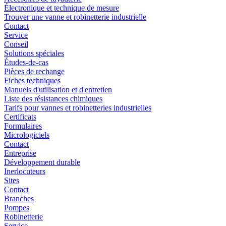
Électronique et technique de mesure
Trouver une vanne et robinetterie industrielle
Contact
Service
Conseil
Solutions spéciales
Études-de-cas
Pièces de rechange
Fiches techniques
Manuels d'utilisation et d'entretien
Liste des résistances chimiques
Tarifs pour vannes et robinetteries industrielles
Certificats
Formulaires
Micrologiciels
Contact
Entreprise
Développement durable
Inerlocuteurs
Sites
Contact
Branches
Pompes
Robinetterie
Service