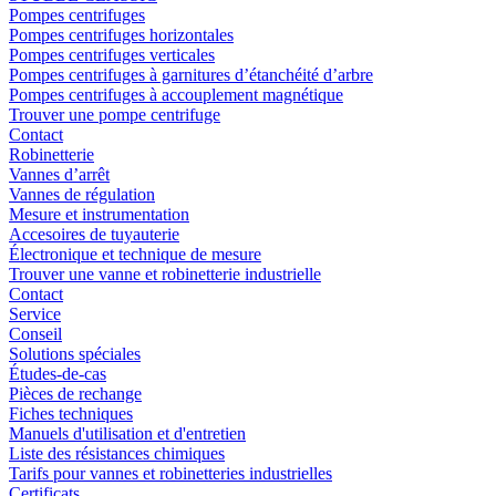
Pompes centrifuges
Pompes centrifuges horizontales
Pompes centrifuges verticales
Pompes centrifuges à garnitures d’étanchéité d’arbre
Pompes centrifuges à accouplement magnétique
Trouver une pompe centrifuge
Contact
Robinetterie
Vannes d’arrêt
Vannes de régulation
Mesure et instrumentation
Accesoires de tuyauterie
Électronique et technique de mesure
Trouver une vanne et robinetterie industrielle
Contact
Service
Conseil
Solutions spéciales
Études-de-cas
Pièces de rechange
Fiches techniques
Manuels d'utilisation et d'entretien
Liste des résistances chimiques
Tarifs pour vannes et robinetteries industrielles
Certificats