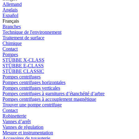
Allemand
Anglais
Español
Français
Branches
Technique de l'environnement
Traitement de surface
Chimique
Contact
Pompes
STÜBBE X-CLASS
STÜBBE E-CLASS
STÜBBE CLASSIC
Pompes centrifuges
Pompes centrifuges horizontales
Pompes centrifuges verticales
Pompes centrifuges à garnitures d’étanchéité d’arbre
Pompes centrifuges à accouplement magnétique
Trouver une pompe centrifuge
Contact
Robinetterie
Vannes d’arrêt
Vannes de régulation
Mesure et instrumentation
Accesoires de tuyauterie