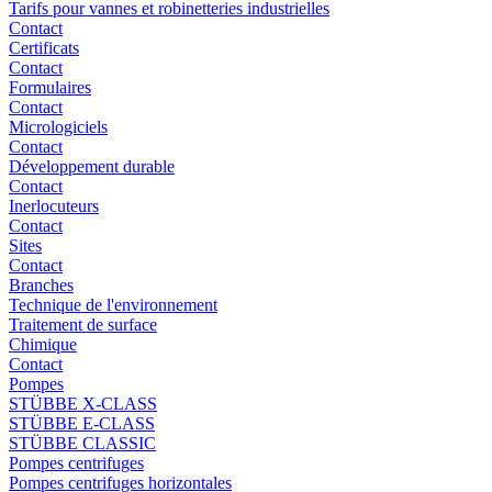
Tarifs pour vannes et robinetteries industrielles
Contact
Certificats
Contact
Formulaires
Contact
Micrologiciels
Contact
Développement durable
Contact
Inerlocuteurs
Contact
Sites
Contact
Branches
Technique de l'environnement
Traitement de surface
Chimique
Contact
Pompes
STÜBBE X-CLASS
STÜBBE E-CLASS
STÜBBE CLASSIC
Pompes centrifuges
Pompes centrifuges horizontales