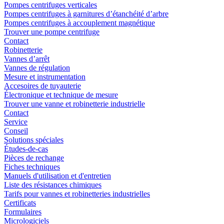
Pompes centrifuges verticales
Pompes centrifuges à garnitures d’étanchéité d’arbre
Pompes centrifuges à accouplement magnétique
Trouver une pompe centrifuge
Contact
Robinetterie
Vannes d’arrêt
Vannes de régulation
Mesure et instrumentation
Accesoires de tuyauterie
Électronique et technique de mesure
Trouver une vanne et robinetterie industrielle
Contact
Service
Conseil
Solutions spéciales
Études-de-cas
Pièces de rechange
Fiches techniques
Manuels d'utilisation et d'entretien
Liste des résistances chimiques
Tarifs pour vannes et robinetteries industrielles
Certificats
Formulaires
Micrologiciels