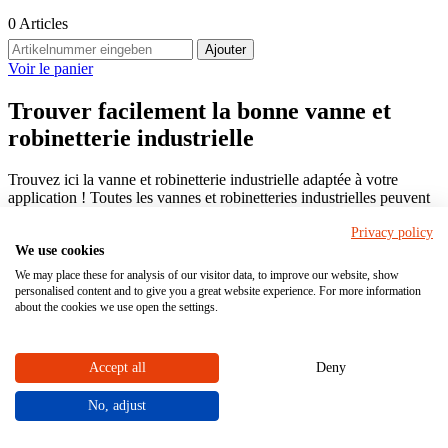
0
Articles
Ajouter
Voir le panier
Trouver facilement la bonne vanne et
robinetterie industrielle
Trouvez ici la vanne et robinetterie industrielle adaptée à votre
application ! Toutes les vannes et robinetteries industrielles peuvent
être configurées individuellement. Il suffit de cliquer sur les boutons
Privacy policy
CONFIGURER et COMMANDER. Nos experts se feront un
We use cookies
plaisir de vous conseiller en personne.
We may place these for analysis of our visitor data, to improve our website, show
personalised content and to give you a great website experience. For more information
about the cookies we use open the settings.
Accueil
Robinetterie
Trouver une vanne et robinetterie industrielle
Accept all
Deny
Filtrez votre produit ici !
No, adjust
Filtres