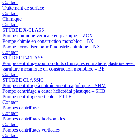
Contact
Traitement de surface
Contact
Chimique
Contact
STÜBBE X-CLASS
Pompe chimique verticale en plastique – VCX
Pompe chimie en construction monobloc – BX
Pompe normalisée pour l‘industrie chimique – NX
Contact
STÜBBE E-CLASS
Pompe centrifuge pour produits chimiques en matière plastique avec
garniture mécanique en construction monobloc – BE
Contact
STÜBBE CLASSIC
Pompe centrifuge à entraînement magnétique – SHM
Pompe centrifuge à carter hélicoïdal plastique – SHB
Pompe centrifuge verticale – ETLB
Contact
Pompes centrifuges
Contact
Pompes centrifuges horizontales
Contact
Pompes centrifuges verticales
Contact