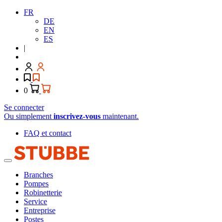
FR
DE
EN
ES
|
0
Se connecter
Ou simplement
inscrivez-vous
maintenant.
FAQ et contact
Branches
Pompes
Robinetterie
Service
Entreprise
Postes