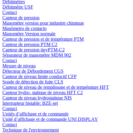
Débitmètres
Débitmètre USF
Contact
Capteur de pression
Manomètre version pour industrie chimique
Manómetro de contacto
Manomètre Version normale
Capteur de pression et de température PTM
Capteur de pression PTM C2
Capteur de pression tinyPTM-C2
Séparateur de manomètre MDM 902
Contact
Mesure de niveau
Détecteur de Débordement CGS
Capteur de niveau limite conductif CFP
Sonde de détection de fuite CLS
Capteur de niveau de remplissage et de température HFT
Capteur hydro- statique de niveau HFT C2
Capteur de niveau hydrostatique NIS
Interrupteur bistable: BZE-set
Contact
Unités d’affichage et de commande
Unité d’affichage et de commande UNI DISPLAY
Contact
Technique de l'environnement