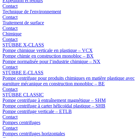
Expédition et retours
Contact
Technique de l'environnement
Contact
Traitement de surface
Contact
Chimique
Contact
STÜBBE X-CLASS
Pompe chimique verticale en plastique – VCX
Pompe chimie en construction monobloc – BX
Pompe normalisée pour l‘industrie chimique – NX
Contact
STÜBBE E-CLASS
Pompe centrifuge pour produits chimiques en matière plastique avec
garniture mécanique en construction monobloc – BE
Contact
STÜBBE CLASSIC
Pompe centrifuge à entraînement magnétique – SHM
Pompe centrifuge à carter hélicoïdal plastique – SHB
Pompe centrifuge verticale – ETLB
Contact
Pompes centrifuges
Contact
Pompes centrifuges horizontales