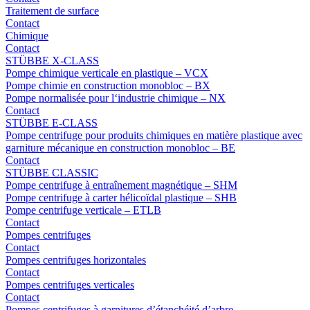
Traitement de surface
Contact
Chimique
Contact
STÜBBE X-CLASS
Pompe chimique verticale en plastique – VCX
Pompe chimie en construction monobloc – BX
Pompe normalisée pour l‘industrie chimique – NX
Contact
STÜBBE E-CLASS
Pompe centrifuge pour produits chimiques en matière plastique avec
garniture mécanique en construction monobloc – BE
Contact
STÜBBE CLASSIC
Pompe centrifuge à entraînement magnétique – SHM
Pompe centrifuge à carter hélicoïdal plastique – SHB
Pompe centrifuge verticale – ETLB
Contact
Pompes centrifuges
Contact
Pompes centrifuges horizontales
Contact
Pompes centrifuges verticales
Contact
Pompes centrifuges à garnitures d’étanchéité d’arbre