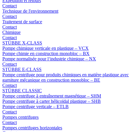
Expédition et retours
Contact
Technique de l'environnement
Contact
Traitement de surface
Contact
Chimique
Contact
STÜBBE X-CLASS
Pompe chimique verticale en plastique – VCX
Pompe chimie en construction monobloc – BX
Pompe normalisée pour l‘industrie chimique – NX
Contact
STÜBBE E-CLASS
Pompe centrifuge pour produits chimiques en matière plastique avec
garniture mécanique en construction monobloc – BE
Contact
STÜBBE CLASSIC
Pompe centrifuge à entraînement magnétique – SHM
Pompe centrifuge à carter hélicoïdal plastique – SHB
Pompe centrifuge verticale – ETLB
Contact
Pompes centrifuges
Contact
Pompes centrifuges horizontales