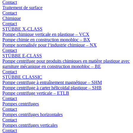
Contact
Traitement de surface
Contact
Chimique
Contact
STÜBBE X-CLASS
Pompe chimique verticale en plastique – VCX
Pompe chimie en construction monobloc – BX
Pompe normalisée pour l‘industrie chimique – NX
Contact
STÜBBE E-CLASS
Pompe centrifuge pour produits chimiques en matière plastique avec
garniture mécanique en construction monobloc – BE
Contact
STÜBBE CLASSIC
Pompe centrifuge à entraînement magnétique – SHM
Pompe centrifuge à carter hélicoïdal plastique – SHB
Pompe centrifuge verticale – ETLB
Contact
Pompes centrifuges
Contact
Pompes centrifuges horizontales
Contact
Pompes centrifuges verticales
Contact