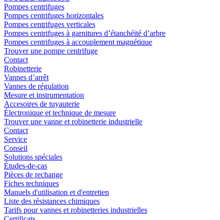
Pompes centrifuges
Pompes centrifuges horizontales
Pompes centrifuges verticales
Pompes centrifuges à garnitures d’étanchéité d’arbre
Pompes centrifuges à accouplement magnétique
Trouver une pompe centrifuge
Contact
Robinetterie
Vannes d’arrêt
Vannes de régulation
Mesure et instrumentation
Accesoires de tuyauterie
Électronique et technique de mesure
Trouver une vanne et robinetterie industrielle
Contact
Service
Conseil
Solutions spéciales
Études-de-cas
Pièces de rechange
Fiches techniques
Manuels d'utilisation et d'entretien
Liste des résistances chimiques
Tarifs pour vannes et robinetteries industrielles
Certificats