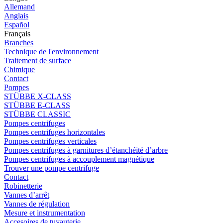
Allemand
Anglais
Español
Français
Branches
Technique de l'environnement
Traitement de surface
Chimique
Contact
Pompes
STÜBBE X-CLASS
STÜBBE E-CLASS
STÜBBE CLASSIC
Pompes centrifuges
Pompes centrifuges horizontales
Pompes centrifuges verticales
Pompes centrifuges à garnitures d’étanchéité d’arbre
Pompes centrifuges à accouplement magnétique
Trouver une pompe centrifuge
Contact
Robinetterie
Vannes d’arrêt
Vannes de régulation
Mesure et instrumentation
Accesoires de tuyauterie