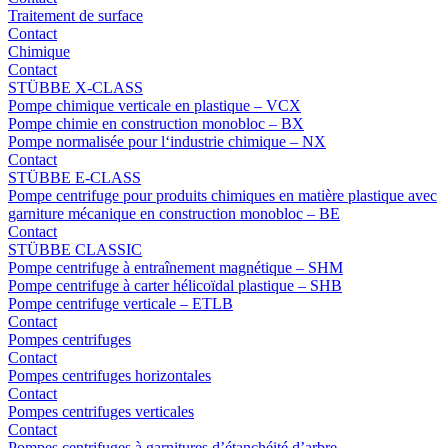
Traitement de surface
Contact
Chimique
Contact
STÜBBE X-CLASS
Pompe chimique verticale en plastique – VCX
Pompe chimie en construction monobloc – BX
Pompe normalisée pour l‘industrie chimique – NX
Contact
STÜBBE E-CLASS
Pompe centrifuge pour produits chimiques en matière plastique avec
garniture mécanique en construction monobloc – BE
Contact
STÜBBE CLASSIC
Pompe centrifuge à entraînement magnétique – SHM
Pompe centrifuge à carter hélicoïdal plastique – SHB
Pompe centrifuge verticale – ETLB
Contact
Pompes centrifuges
Contact
Pompes centrifuges horizontales
Contact
Pompes centrifuges verticales
Contact
Pompes centrifuges à garnitures d’étanchéité d’arbre