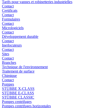
Tarifs pour vannes et robinetteries industrielles
Contact
Certificats
Contact
Formulaires
Contact
Micrologiciels
Contact
Développement durable
Contact
Inerlocuteurs
Contact
Sites
Contact
Branches
Technique de l'environnement
Traitement de surface
Chimique
Contact
Pompes
STÜBBE X-CLASS
STÜBBE E-CLASS
STÜBBE CLASSIC
Pompes centrifuges
Pompes centrifuges horizontales