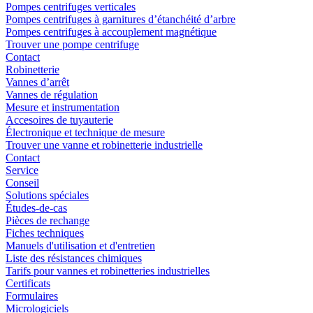
Pompes centrifuges verticales
Pompes centrifuges à garnitures d’étanchéité d’arbre
Pompes centrifuges à accouplement magnétique
Trouver une pompe centrifuge
Contact
Robinetterie
Vannes d’arrêt
Vannes de régulation
Mesure et instrumentation
Accesoires de tuyauterie
Électronique et technique de mesure
Trouver une vanne et robinetterie industrielle
Contact
Service
Conseil
Solutions spéciales
Études-de-cas
Pièces de rechange
Fiches techniques
Manuels d'utilisation et d'entretien
Liste des résistances chimiques
Tarifs pour vannes et robinetteries industrielles
Certificats
Formulaires
Micrologiciels