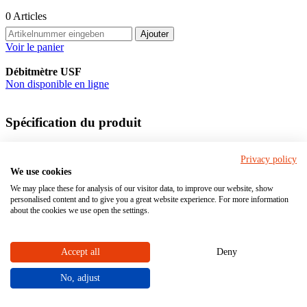
0
Articles
Ajouter
Voir le panier
Débitmètre USF
Non disponible en ligne
Spécification du produit
Diamètre nominal en DN:
25 - 50
Privacy policy
We use cookies
Femelle
Raccordement
We may place these for analysis of our visitor data, to improve our website, show
Mâle
personalised content and to give you a great website experience. For more information
about the cookies we use open the settings.
Matériel
Accept all
Deny
PVC-
No, adjust
U
Matériau du boîtier (en contact avec le fluide)
PP
PVDF