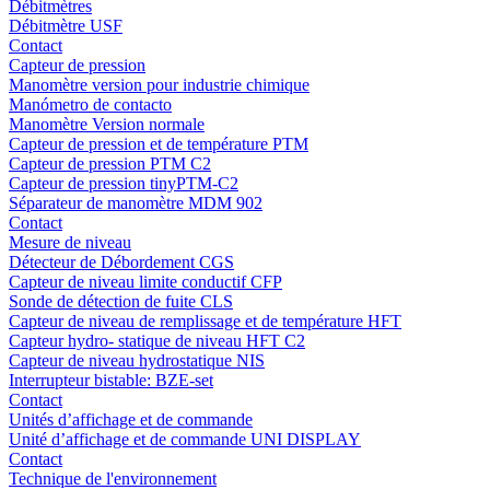
Débitmètres
Débitmètre USF
Contact
Capteur de pression
Manomètre version pour industrie chimique
Manómetro de contacto
Manomètre Version normale
Capteur de pression et de température PTM
Capteur de pression PTM C2
Capteur de pression tinyPTM-C2
Séparateur de manomètre MDM 902
Contact
Mesure de niveau
Détecteur de Débordement CGS
Capteur de niveau limite conductif CFP
Sonde de détection de fuite CLS
Capteur de niveau de remplissage et de température HFT
Capteur hydro- statique de niveau HFT C2
Capteur de niveau hydrostatique NIS
Interrupteur bistable: BZE-set
Contact
Unités d’affichage et de commande
Unité d’affichage et de commande UNI DISPLAY
Contact
Technique de l'environnement