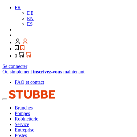
FR
DE
EN
ES
|
0
Se connecter
Ou simplement
inscrivez-vous
maintenant.
FAQ et contact
Branches
Pompes
Robinetterie
Service
Entreprise
Postes