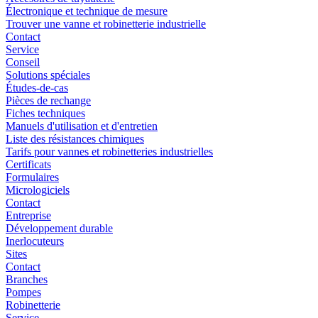
Électronique et technique de mesure
Trouver une vanne et robinetterie industrielle
Contact
Service
Conseil
Solutions spéciales
Études-de-cas
Pièces de rechange
Fiches techniques
Manuels d'utilisation et d'entretien
Liste des résistances chimiques
Tarifs pour vannes et robinetteries industrielles
Certificats
Formulaires
Micrologiciels
Contact
Entreprise
Développement durable
Inerlocuteurs
Sites
Contact
Branches
Pompes
Robinetterie
Service