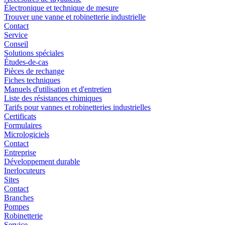
Électronique et technique de mesure
Trouver une vanne et robinetterie industrielle
Contact
Service
Conseil
Solutions spéciales
Études-de-cas
Pièces de rechange
Fiches techniques
Manuels d'utilisation et d'entretien
Liste des résistances chimiques
Tarifs pour vannes et robinetteries industrielles
Certificats
Formulaires
Micrologiciels
Contact
Entreprise
Développement durable
Inerlocuteurs
Sites
Contact
Branches
Pompes
Robinetterie
Service