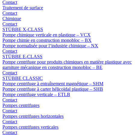
Contact
Traitement de surface
Contact
Chimique
Contact
STÜBBE X-CLASS
Pompe chimique verticale en plastique – VCX
Pompe chimie en construction monobloc – BX
Pompe normalisée pour l‘industrie chimique – NX
Contact
STÜBBE E-CLASS
Pompe centrifuge pour produits chimiques en matière plastique avec
garniture mécanique en construction monobloc – BE
Contact
STÜBBE CLASSIC
Pompe centrifuge à entraînement magnétique – SHM
Pompe centrifuge à carter hélicoïdal plastique – SHB
Pompe centrifuge verticale – ETLB
Contact
Pompes centrifuges
Contact
Pompes centrifuges horizontales
Contact
Pompes centrifuges verticales
Contact