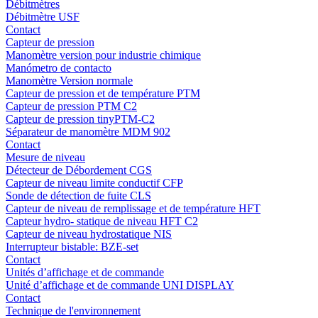
Débitmètres
Débitmètre USF
Contact
Capteur de pression
Manomètre version pour industrie chimique
Manómetro de contacto
Manomètre Version normale
Capteur de pression et de température PTM
Capteur de pression PTM C2
Capteur de pression tinyPTM-C2
Séparateur de manomètre MDM 902
Contact
Mesure de niveau
Détecteur de Débordement CGS
Capteur de niveau limite conductif CFP
Sonde de détection de fuite CLS
Capteur de niveau de remplissage et de température HFT
Capteur hydro- statique de niveau HFT C2
Capteur de niveau hydrostatique NIS
Interrupteur bistable: BZE-set
Contact
Unités d’affichage et de commande
Unité d’affichage et de commande UNI DISPLAY
Contact
Technique de l'environnement