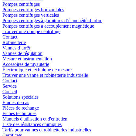
Pompes centrifuges
Pompes centrifuges horizontales
Pompes centrifuges verticales
Pompes centrifuges à garnitures d’étanchéité d’arbre
Pompes centrifuges à accouplement magnétique
Trouver une pompe centrifuge
Contact
Robinetterie
Vannes d’arrêt
Vannes de régulation
Mesure et instrumentation
Accesoires de tuyauterie
Électronique et technique de mesure
Trouver une vanne et robinetterie industrielle
Contact
Service
Conseil
Solutions spéciales
Études-de-cas
Pièces de rechange
Fiches techniques
Manuels d'utilisation et d'entretien
Liste des résistances chimiques
Tarifs pour vannes et robinetteries industrielles
Certificats