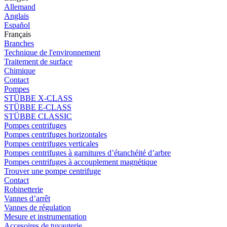
Allemand
Anglais
Español
Français
Branches
Technique de l'environnement
Traitement de surface
Chimique
Contact
Pompes
STÜBBE X-CLASS
STÜBBE E-CLASS
STÜBBE CLASSIC
Pompes centrifuges
Pompes centrifuges horizontales
Pompes centrifuges verticales
Pompes centrifuges à garnitures d’étanchéité d’arbre
Pompes centrifuges à accouplement magnétique
Trouver une pompe centrifuge
Contact
Robinetterie
Vannes d’arrêt
Vannes de régulation
Mesure et instrumentation
Accesoires de tuyauterie