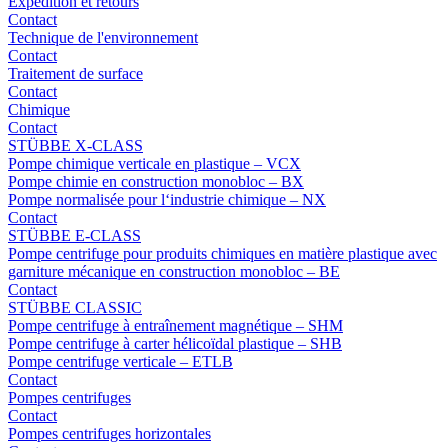
Expédition et retours
Contact
Technique de l'environnement
Contact
Traitement de surface
Contact
Chimique
Contact
STÜBBE X-CLASS
Pompe chimique verticale en plastique – VCX
Pompe chimie en construction monobloc – BX
Pompe normalisée pour l‘industrie chimique – NX
Contact
STÜBBE E-CLASS
Pompe centrifuge pour produits chimiques en matière plastique avec
garniture mécanique en construction monobloc – BE
Contact
STÜBBE CLASSIC
Pompe centrifuge à entraînement magnétique – SHM
Pompe centrifuge à carter hélicoïdal plastique – SHB
Pompe centrifuge verticale – ETLB
Contact
Pompes centrifuges
Contact
Pompes centrifuges horizontales