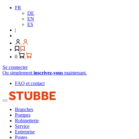
FR
DE
EN
ES
|
0
Se connecter
Ou simplement
inscrivez-vous
maintenant.
FAQ et contact
Branches
Pompes
Robinetterie
Service
Entreprise
Postes