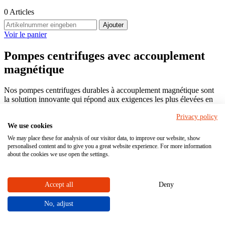
0
Articles
Ajouter
Voir le panier
Pompes centrifuges avec accouplement
magnétique
Nos pompes centrifuges durables à accouplement magnétique sont
la solution innovante qui répond aux exigences les plus élevées en
matière de sécurité, de fiabilité et d'efficacité. L' accouplement
Privacy policy
magnétique offre - sans garniture mécanique - un joint hermétique
We use cookies
pour empêcher la fuite de substances (dangereuses). Lespompes
centrifuges à accouplement magnétique sont disponibles dans les
We may place these for analysis of our visitor data, to improve our website, show
classes CLASSIC et X-CLASS
.
personalised content and to give you a great website experience. For more information
about the cookies we use open the settings.
Les pompes centrifuges à accouplement magnétique sont fabriquées
en matière plastique résistante, configurables individuellement et
constituent une référence en matière de rentabilité et de fiabilité !
Accept all
Deny
No, adjust
Accueil
Pompes