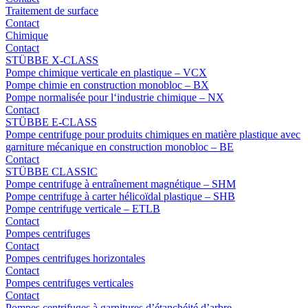
Traitement de surface
Contact
Chimique
Contact
STÜBBE X-CLASS
Pompe chimique verticale en plastique – VCX
Pompe chimie en construction monobloc – BX
Pompe normalisée pour l‘industrie chimique – NX
Contact
STÜBBE E-CLASS
Pompe centrifuge pour produits chimiques en matière plastique avec
garniture mécanique en construction monobloc – BE
Contact
STÜBBE CLASSIC
Pompe centrifuge à entraînement magnétique – SHM
Pompe centrifuge à carter hélicoïdal plastique – SHB
Pompe centrifuge verticale – ETLB
Contact
Pompes centrifuges
Contact
Pompes centrifuges horizontales
Contact
Pompes centrifuges verticales
Contact
Pompes centrifuges à garnitures d’étanchéité d’arbre