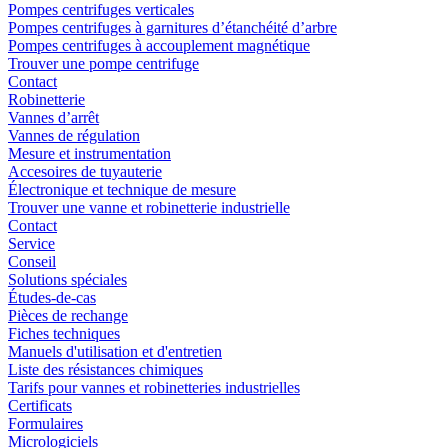
Pompes centrifuges verticales
Pompes centrifuges à garnitures d’étanchéité d’arbre
Pompes centrifuges à accouplement magnétique
Trouver une pompe centrifuge
Contact
Robinetterie
Vannes d’arrêt
Vannes de régulation
Mesure et instrumentation
Accesoires de tuyauterie
Électronique et technique de mesure
Trouver une vanne et robinetterie industrielle
Contact
Service
Conseil
Solutions spéciales
Études-de-cas
Pièces de rechange
Fiches techniques
Manuels d'utilisation et d'entretien
Liste des résistances chimiques
Tarifs pour vannes et robinetteries industrielles
Certificats
Formulaires
Micrologiciels