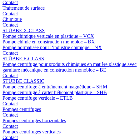
Contact
Traitement de surface
Contact
Chimique
Contact
STÜBBE X-CLASS
Pompe chimique verticale en plastique – VCX
Pompe chimie en construction monobloc – BX
Pompe normalisée pour l‘industrie chimique – NX
Contact
STÜBBE E-CLASS
Pompe centrifuge pour produits chimiques en matière plastique avec
garniture mécanique en construction monobloc – BE
Contact
STÜBBE CLASSIC
Pompe centrifuge à entraînement magnétique – SHM
Pompe centrifuge à carter hélicoïdal plastique – SHB
Pompe centrifuge verticale – ETLB
Contact
Pompes centrifuges
Contact
Pompes centrifuges horizontales
Contact
Pompes centrifuges verticales
Contact