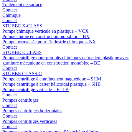
Traitement de surface
Contact
Chimique
Contact
STÜBBE X-CLASS
Pompe chimique verticale en plastique – VCX
Pompe chimie en construction monobloc – BX
Pompe normalisée pour l‘industrie chimique – NX
Contact
STÜBBE E-CLASS
Pompe centrifuge pour produits chimiques en matière plastique avec
garniture mécanique en construction monobloc – BE
Contact
STÜBBE CLASSIC
Pompe centrifuge à entraînement magnétique – SHM
Pompe centrifuge à carter hélicoïdal plastique – SHB
Pompe centrifuge verticale – ETLB
Contact
Pompes centrifuges
Contact
Pompes centrifuges horizontales
Contact
Pompes centrifuges verticales
Contact
Pompes centrifuges à garnitures d’étanchéité d’arbre