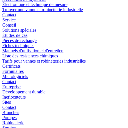
Électronique et technique de mesure
Trouver une vanne et robinetterie industrielle
Contact
Service
Conseil
Solutions spéciales
Études-de-cas
Pièces de rechange
Fiches techniques
Manuels d'utilisation et d'entretien
Liste des résistances chimiques
Tarifs pour vannes et robinetteries industrielles
Certificats
Formulaires
Micrologiciels
Contact
Entreprise
Développement durable
Inerlocuteurs
Sites
Contact
Branches
Pompes
Robinetterie
Service