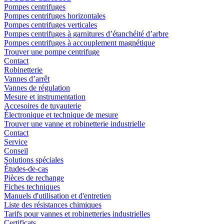
Pompes centrifuges
Pompes centrifuges horizontales
Pompes centrifuges verticales
Pompes centrifuges à garnitures d’étanchéité d’arbre
Pompes centrifuges à accouplement magnétique
Trouver une pompe centrifuge
Contact
Robinetterie
Vannes d’arrêt
Vannes de régulation
Mesure et instrumentation
Accesoires de tuyauterie
Électronique et technique de mesure
Trouver une vanne et robinetterie industrielle
Contact
Service
Conseil
Solutions spéciales
Études-de-cas
Pièces de rechange
Fiches techniques
Manuels d'utilisation et d'entretien
Liste des résistances chimiques
Tarifs pour vannes et robinetteries industrielles
Certificats