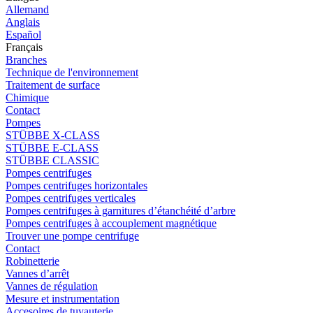
Allemand
Anglais
Español
Français
Branches
Technique de l'environnement
Traitement de surface
Chimique
Contact
Pompes
STÜBBE X-CLASS
STÜBBE E-CLASS
STÜBBE CLASSIC
Pompes centrifuges
Pompes centrifuges horizontales
Pompes centrifuges verticales
Pompes centrifuges à garnitures d’étanchéité d’arbre
Pompes centrifuges à accouplement magnétique
Trouver une pompe centrifuge
Contact
Robinetterie
Vannes d’arrêt
Vannes de régulation
Mesure et instrumentation
Accesoires de tuyauterie