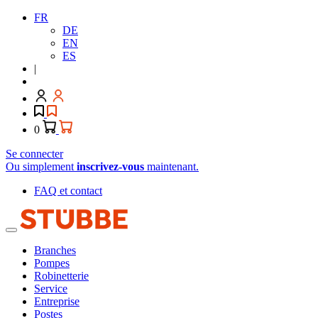
FR
DE
EN
ES
|
0
Se connecter
Ou simplement
inscrivez-vous
maintenant.
FAQ et contact
Branches
Pompes
Robinetterie
Service
Entreprise
Postes