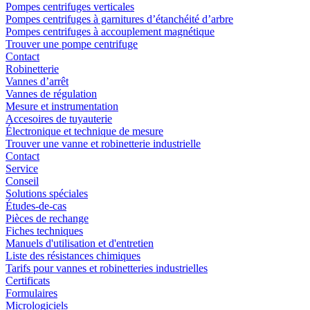
Pompes centrifuges verticales
Pompes centrifuges à garnitures d’étanchéité d’arbre
Pompes centrifuges à accouplement magnétique
Trouver une pompe centrifuge
Contact
Robinetterie
Vannes d’arrêt
Vannes de régulation
Mesure et instrumentation
Accesoires de tuyauterie
Électronique et technique de mesure
Trouver une vanne et robinetterie industrielle
Contact
Service
Conseil
Solutions spéciales
Études-de-cas
Pièces de rechange
Fiches techniques
Manuels d'utilisation et d'entretien
Liste des résistances chimiques
Tarifs pour vannes et robinetteries industrielles
Certificats
Formulaires
Micrologiciels