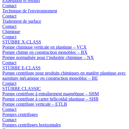
Expédition et retours
Contact
Technique de l'environnement
Contact
Traitement de surface
Contact
Chimique
Contact
STÜBBE X-CLASS
Pompe chimique verticale en plastique – VCX
Pompe chimie en construction monobloc – BX
Pompe normalisée pour l‘industrie chimique – NX
Contact
STÜBBE E-CLASS
Pompe centrifuge pour produits chimiques en matière plastique avec
garniture mécanique en construction monobloc – BE
Contact
STÜBBE CLASSIC
Pompe centrifuge à entraînement magnétique – SHM
Pompe centrifuge à carter hélicoïdal plastique – SHB
Pompe centrifuge verticale – ETLB
Contact
Pompes centrifuges
Contact
Pompes centrifuges horizontales