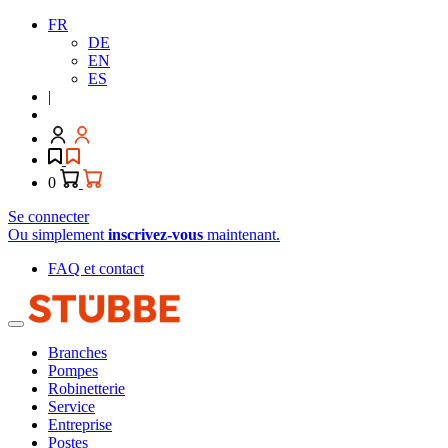
FR
DE
EN
ES
|
0
Se connecter
Ou simplement
inscrivez-vous
maintenant.
FAQ et contact
Branches
Pompes
Robinetterie
Service
Entreprise
Postes