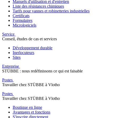
Manuels d'utilisation et d'entretien
Liste des résistances chimiques
Tarifs pour vannes et robinetteries industrielles
Certificats
Formulaires
Micrologiciels
Service
Conseil, études de cas et services
Développement durable
Inerlocuteurs
Sites
Entreprise
STÜBBE : nous redéfinissons ce qui est faisable
Postes
Travailler chez STÜBBE à Vlotho
Postes
Travailler chez STÜBBE à Vlotho
Boutique en ligne
Avantages et fonctions
S'inscrire directement