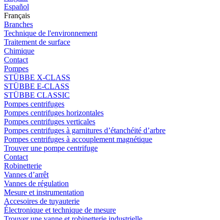
Español
Français
Branches
Technique de l'environnement
Traitement de surface
Chimique
Contact
Pompes
STÜBBE X-CLASS
STÜBBE E-CLASS
STÜBBE CLASSIC
Pompes centrifuges
Pompes centrifuges horizontales
Pompes centrifuges verticales
Pompes centrifuges à garnitures d’étanchéité d’arbre
Pompes centrifuges à accouplement magnétique
Trouver une pompe centrifuge
Contact
Robinetterie
Vannes d’arrêt
Vannes de régulation
Mesure et instrumentation
Accesoires de tuyauterie
Électronique et technique de mesure
Trouver une vanne et robinetterie industrielle