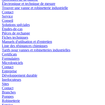
Électronique et technique de mesure
Trouver une vanne et robinetterie industrielle
Contact
Service
Conseil
Solutions spéciales
Études-de-cas
Pièces de rechange
Fiches techniques
Manuels d'utilisation et d'entretien
Liste des résistances chimiques
Tarifs pour vannes et robinetteries industrielles
Certificats
Formulaires
Micrologiciels
Contact
Entreprise
Développement durable
Inerlocuteurs
Sites
Contact
Branches
Pompes
Robinetterie
Service