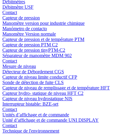
Débitmètres
Débitmètre USF
Contact
Capteur de pression
Manomètre version pour industrie chimique
Manómetro de contacto
Manomètre Version normale
Capteur de pression et de température PTM
Capteur de pression PTM C2
Capteur de pression tinyPTM-C2
Séparateur de manomètre MDM 902
Contact
Mesure de niveau
Détecteur de Débordement CGS
Capteur de niveau limite conductif CFP
Sonde de détection de fuite CLS
Capteur de niveau de remplissage et de température HFT
Capteur hydro- statique de niveau HFT C2
Capteur de niveau hydrostatique NIS
Interrupteur bistable: BZE-set
Contact
Unités d’affichage et de commande
Unité d’affichage et de commande UNI DISPLAY
Contact
Technique de l'environnement