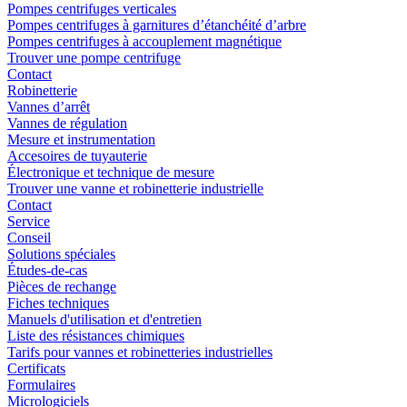
Pompes centrifuges verticales
Pompes centrifuges à garnitures d’étanchéité d’arbre
Pompes centrifuges à accouplement magnétique
Trouver une pompe centrifuge
Contact
Robinetterie
Vannes d’arrêt
Vannes de régulation
Mesure et instrumentation
Accesoires de tuyauterie
Électronique et technique de mesure
Trouver une vanne et robinetterie industrielle
Contact
Service
Conseil
Solutions spéciales
Études-de-cas
Pièces de rechange
Fiches techniques
Manuels d'utilisation et d'entretien
Liste des résistances chimiques
Tarifs pour vannes et robinetteries industrielles
Certificats
Formulaires
Micrologiciels