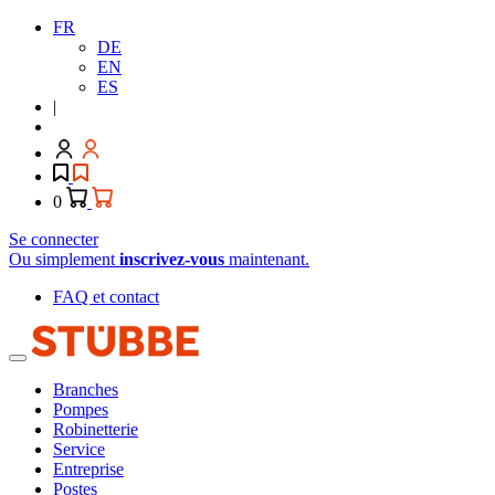
FR
DE
EN
ES
|
0
Se connecter
Ou simplement
inscrivez-vous
maintenant.
FAQ et contact
Branches
Pompes
Robinetterie
Service
Entreprise
Postes