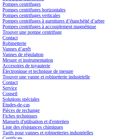
Pompes centrifuges
Pompes centrifuges horizontales
Pompes centrifuges verticales
Pompes centrifuges à garnitures d’étanchéité d’arbre
Pompes centrifuges à accouplement magnétique
Trouver une pompe centrifuge
Contact
Robinetterie
Vannes d’arrêt
Vannes de régulation
Mesure et instrumentation
Accesoires de tuyauterie
Électronique et technique de mesure
Trouver une vanne et robinetterie industrielle
Contact
Service
Conseil
Solutions spéciales
Études-de-cas
Pièces de rechange
Fiches techniques
Manuels d'utilisation et d'entretien
Liste des résistances chimiques
Tarifs pour vannes et robinetteries industrielles
Certificats