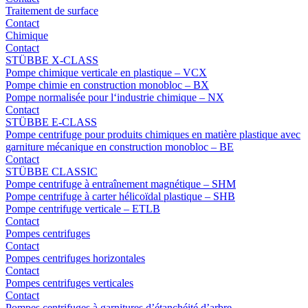
Traitement de surface
Contact
Chimique
Contact
STÜBBE X-CLASS
Pompe chimique verticale en plastique – VCX
Pompe chimie en construction monobloc – BX
Pompe normalisée pour l‘industrie chimique – NX
Contact
STÜBBE E-CLASS
Pompe centrifuge pour produits chimiques en matière plastique avec
garniture mécanique en construction monobloc – BE
Contact
STÜBBE CLASSIC
Pompe centrifuge à entraînement magnétique – SHM
Pompe centrifuge à carter hélicoïdal plastique – SHB
Pompe centrifuge verticale – ETLB
Contact
Pompes centrifuges
Contact
Pompes centrifuges horizontales
Contact
Pompes centrifuges verticales
Contact
Pompes centrifuges à garnitures d’étanchéité d’arbre