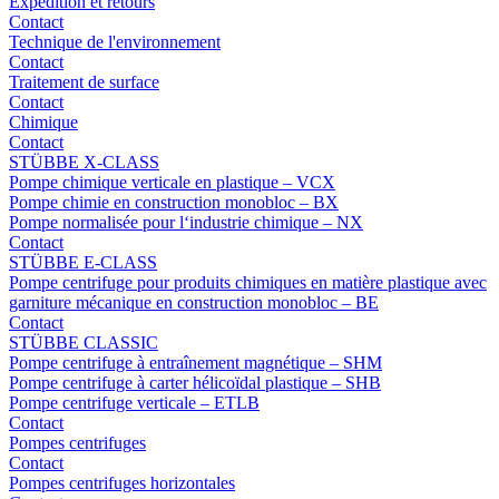
Expédition et retours
Contact
Technique de l'environnement
Contact
Traitement de surface
Contact
Chimique
Contact
STÜBBE X-CLASS
Pompe chimique verticale en plastique – VCX
Pompe chimie en construction monobloc – BX
Pompe normalisée pour l‘industrie chimique – NX
Contact
STÜBBE E-CLASS
Pompe centrifuge pour produits chimiques en matière plastique avec
garniture mécanique en construction monobloc – BE
Contact
STÜBBE CLASSIC
Pompe centrifuge à entraînement magnétique – SHM
Pompe centrifuge à carter hélicoïdal plastique – SHB
Pompe centrifuge verticale – ETLB
Contact
Pompes centrifuges
Contact
Pompes centrifuges horizontales