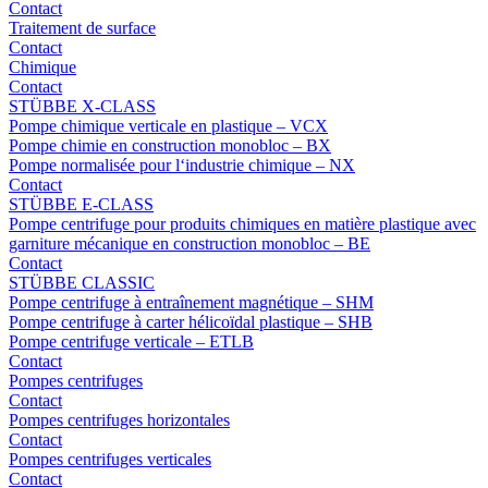
Contact
Traitement de surface
Contact
Chimique
Contact
STÜBBE X-CLASS
Pompe chimique verticale en plastique – VCX
Pompe chimie en construction monobloc – BX
Pompe normalisée pour l‘industrie chimique – NX
Contact
STÜBBE E-CLASS
Pompe centrifuge pour produits chimiques en matière plastique avec
garniture mécanique en construction monobloc – BE
Contact
STÜBBE CLASSIC
Pompe centrifuge à entraînement magnétique – SHM
Pompe centrifuge à carter hélicoïdal plastique – SHB
Pompe centrifuge verticale – ETLB
Contact
Pompes centrifuges
Contact
Pompes centrifuges horizontales
Contact
Pompes centrifuges verticales
Contact