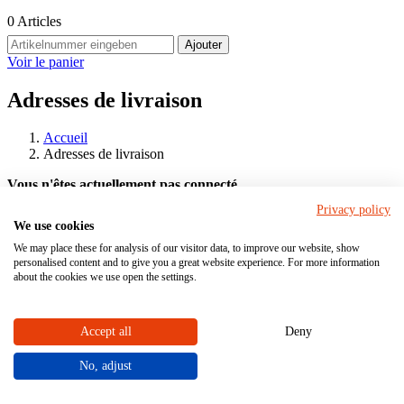
0
Articles
Ajouter
Voir le panier
Adresses de livraison
Accueil
Adresses de livraison
Vous n'êtes actuellement pas connecté
Privacy policy
Se connecter
oder
Inscrire
We use cookies
FAQ & Contact
We may place these for analysis of our visitor data, to improve our website, show
personalised content and to give you a great website experience. For more information
Bon à savoir
about the cookies we use open the settings.
En savoir plus sur les thèmes de la boutique en ligne : compte client,
trouver et configurer des produits, prix et modes de paiement,
Accept all
Deny
expédition et retours. Pour vous inscrire pour la première fois,
n'hésitez pas à nous contacter par e-mail ou par téléphone !
No, adjust
Votre interlocuteur dans la boutique en ligne