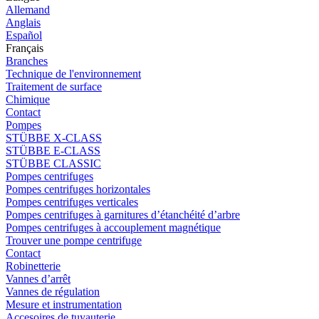
Allemand
Anglais
Español
Français
Branches
Technique de l'environnement
Traitement de surface
Chimique
Contact
Pompes
STÜBBE X-CLASS
STÜBBE E-CLASS
STÜBBE CLASSIC
Pompes centrifuges
Pompes centrifuges horizontales
Pompes centrifuges verticales
Pompes centrifuges à garnitures d’étanchéité d’arbre
Pompes centrifuges à accouplement magnétique
Trouver une pompe centrifuge
Contact
Robinetterie
Vannes d’arrêt
Vannes de régulation
Mesure et instrumentation
Accesoires de tuyauterie