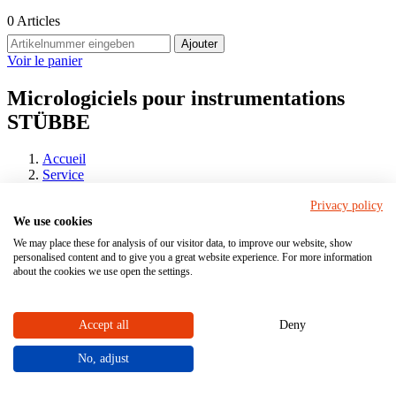
0
Articles
Ajouter
Voir le panier
Micrologiciels pour instrumentations
STÜBBE
Accueil
Service
Micrologiciels
Privacy policy
Nous mettons à disposition la dernière version du micrologiciel pour
We use cookies
nos instrumentations électroniques. Les fichiers zip sont disponibles
We may place these for analysis of our visitor data, to improve our website, show
gratuitement.
personalised content and to give you a great website experience. For more information
about the cookies we use open the settings.
Trouver un micrologiciel
Accept all
Deny
Filtrez par type de produit ou utilisez la fonction de recherche. Si
vous avez d'autres questions,
nous serons heureux de vous conseiller
No, adjust
personnellement.
Filtres