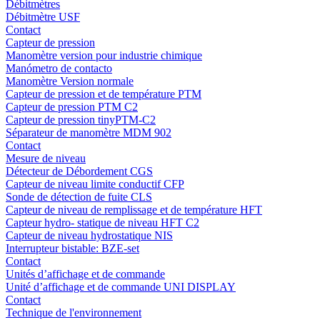
Débitmètres
Débitmètre USF
Contact
Capteur de pression
Manomètre version pour industrie chimique
Manómetro de contacto
Manomètre Version normale
Capteur de pression et de température PTM
Capteur de pression PTM C2
Capteur de pression tinyPTM-C2
Séparateur de manomètre MDM 902
Contact
Mesure de niveau
Détecteur de Débordement CGS
Capteur de niveau limite conductif CFP
Sonde de détection de fuite CLS
Capteur de niveau de remplissage et de température HFT
Capteur hydro- statique de niveau HFT C2
Capteur de niveau hydrostatique NIS
Interrupteur bistable: BZE-set
Contact
Unités d’affichage et de commande
Unité d’affichage et de commande UNI DISPLAY
Contact
Technique de l'environnement