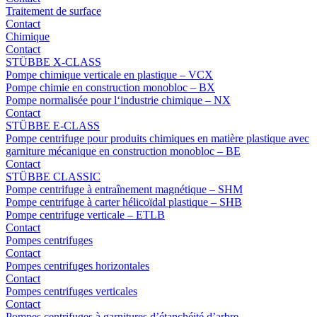
Traitement de surface
Contact
Chimique
Contact
STÜBBE X-CLASS
Pompe chimique verticale en plastique – VCX
Pompe chimie en construction monobloc – BX
Pompe normalisée pour l‘industrie chimique – NX
Contact
STÜBBE E-CLASS
Pompe centrifuge pour produits chimiques en matière plastique avec
garniture mécanique en construction monobloc – BE
Contact
STÜBBE CLASSIC
Pompe centrifuge à entraînement magnétique – SHM
Pompe centrifuge à carter hélicoïdal plastique – SHB
Pompe centrifuge verticale – ETLB
Contact
Pompes centrifuges
Contact
Pompes centrifuges horizontales
Contact
Pompes centrifuges verticales
Contact
Pompes centrifuges à garnitures d’étanchéité d’arbre