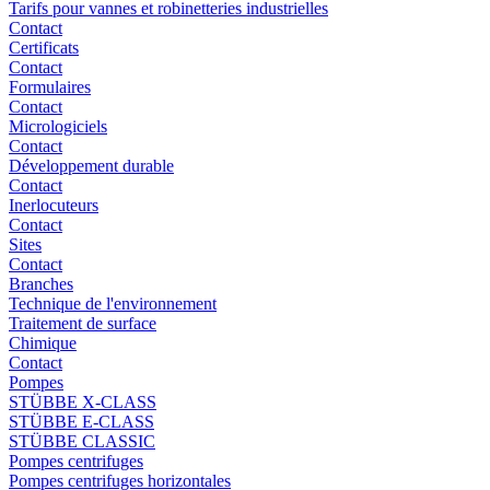
Tarifs pour vannes et robinetteries industrielles
Contact
Certificats
Contact
Formulaires
Contact
Micrologiciels
Contact
Développement durable
Contact
Inerlocuteurs
Contact
Sites
Contact
Branches
Technique de l'environnement
Traitement de surface
Chimique
Contact
Pompes
STÜBBE X-CLASS
STÜBBE E-CLASS
STÜBBE CLASSIC
Pompes centrifuges
Pompes centrifuges horizontales