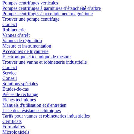
Pompes centrifuges verticales
Pompes centrifuges à garnitures d’étanchéité d’arbre
Pompes centrifuges à accouplement magnétique
Trouver une pompe centrifuge
Contact
Robinetterie
Vannes d’arrêt
Vannes de régulation
Mesure et instrumentation
Accesoires de tuyauterie
Électronique et technique de mesure
Trouver une vanne et robinetterie industrielle
Contact
Service
Conseil
Solutions spéciales
Études-de-cas
Pièces de rechange
Fiches techniques
Manuels d'utilisation et d'entretien
Liste des résistances chimiques
Tarifs pour vannes et robinetteries industrielles
Certificats
Formulaires
Micrologiciels