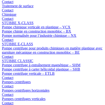
Contact
Traitement de surface
Contact
Chimique
Contact
STÜBBE X-CLASS
Pompe chimique verticale en plastique – VCX
Pompe chimie en construction monobloc – BX
Pompe normalisée pour l‘industrie chimique – NX
Contact
STÜBBE E-CLASS
Pompe centrifuge pour produits chimiques en matière plastique avec
garniture mécanique en construction monobloc – BE
Contact
STÜBBE CLASSIC
Pompe centrifuge à entraînement magnétique – SHM
Pompe centrifuge à carter hélicoïdal plastique – SHB
Pompe centrifuge verticale – ETLB
Contact
Pompes centrifuges
Contact
Pompes centrifuges horizontales
Contact
Pompes centrifuges verticales
Contact