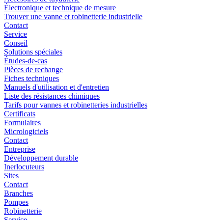
Électronique et technique de mesure
Trouver une vanne et robinetterie industrielle
Contact
Service
Conseil
Solutions spéciales
Études-de-cas
Pièces de rechange
Fiches techniques
Manuels d'utilisation et d'entretien
Liste des résistances chimiques
Tarifs pour vannes et robinetteries industrielles
Certificats
Formulaires
Micrologiciels
Contact
Entreprise
Développement durable
Inerlocuteurs
Sites
Contact
Branches
Pompes
Robinetterie
Service