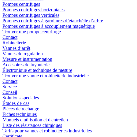
Pompes centrifuges
Pompes centrifuges horizontales
Pompes centrifuges verticales
Pompes centrifuges à garnitures d’étanchéité d’arbre
Pompes centrifuges à accouplement magnétique
Trouver une pompe centrifuge
Contact
Robinetterie
Vannes d’arrêt
Vannes de régulation
Mesure et instrumentation
Accesoires de tuyauterie
Électronique et technique de mesure
Trouver une vanne et robinetterie industrielle
Contact
Service
Conseil
Solutions spéciales
Études-de-cas
Pièces de rechange
Fiches techniques
Manuels d'utilisation et d'entretien
Liste des résistances chimiques
Tarifs pour vannes et robinetteries industrielles
Certificats