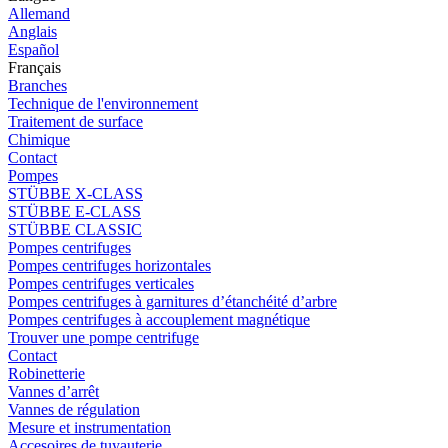
Allemand
Anglais
Español
Français
Branches
Technique de l'environnement
Traitement de surface
Chimique
Contact
Pompes
STÜBBE X-CLASS
STÜBBE E-CLASS
STÜBBE CLASSIC
Pompes centrifuges
Pompes centrifuges horizontales
Pompes centrifuges verticales
Pompes centrifuges à garnitures d’étanchéité d’arbre
Pompes centrifuges à accouplement magnétique
Trouver une pompe centrifuge
Contact
Robinetterie
Vannes d’arrêt
Vannes de régulation
Mesure et instrumentation
Accesoires de tuyauterie