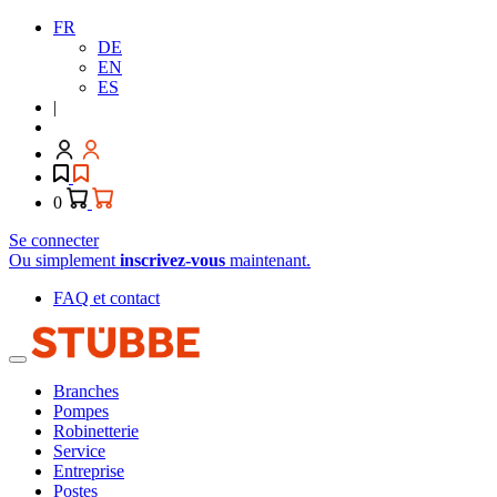
FR
DE
EN
ES
|
0
Se connecter
Ou simplement
inscrivez-vous
maintenant.
FAQ et contact
Branches
Pompes
Robinetterie
Service
Entreprise
Postes