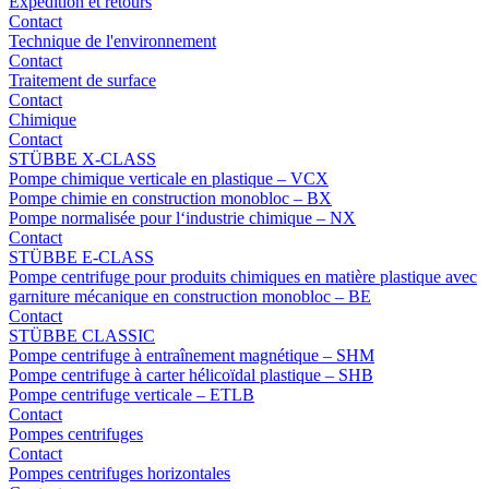
Expédition et retours
Contact
Technique de l'environnement
Contact
Traitement de surface
Contact
Chimique
Contact
STÜBBE X-CLASS
Pompe chimique verticale en plastique – VCX
Pompe chimie en construction monobloc – BX
Pompe normalisée pour l‘industrie chimique – NX
Contact
STÜBBE E-CLASS
Pompe centrifuge pour produits chimiques en matière plastique avec
garniture mécanique en construction monobloc – BE
Contact
STÜBBE CLASSIC
Pompe centrifuge à entraînement magnétique – SHM
Pompe centrifuge à carter hélicoïdal plastique – SHB
Pompe centrifuge verticale – ETLB
Contact
Pompes centrifuges
Contact
Pompes centrifuges horizontales