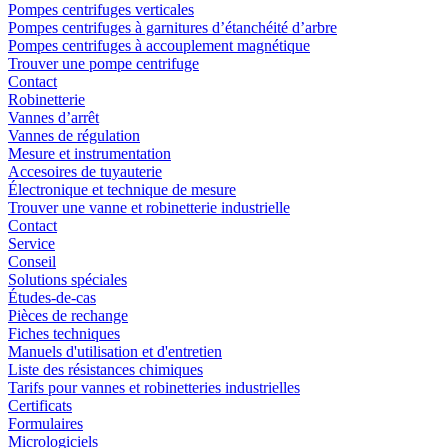
Pompes centrifuges verticales
Pompes centrifuges à garnitures d’étanchéité d’arbre
Pompes centrifuges à accouplement magnétique
Trouver une pompe centrifuge
Contact
Robinetterie
Vannes d’arrêt
Vannes de régulation
Mesure et instrumentation
Accesoires de tuyauterie
Électronique et technique de mesure
Trouver une vanne et robinetterie industrielle
Contact
Service
Conseil
Solutions spéciales
Études-de-cas
Pièces de rechange
Fiches techniques
Manuels d'utilisation et d'entretien
Liste des résistances chimiques
Tarifs pour vannes et robinetteries industrielles
Certificats
Formulaires
Micrologiciels