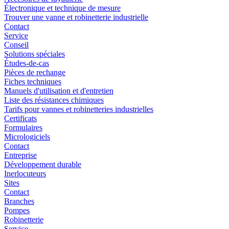
Électronique et technique de mesure
Trouver une vanne et robinetterie industrielle
Contact
Service
Conseil
Solutions spéciales
Études-de-cas
Pièces de rechange
Fiches techniques
Manuels d'utilisation et d'entretien
Liste des résistances chimiques
Tarifs pour vannes et robinetteries industrielles
Certificats
Formulaires
Micrologiciels
Contact
Entreprise
Développement durable
Inerlocuteurs
Sites
Contact
Branches
Pompes
Robinetterie
Service