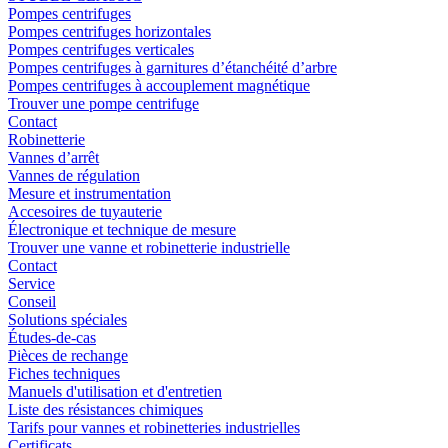
Pompes centrifuges
Pompes centrifuges horizontales
Pompes centrifuges verticales
Pompes centrifuges à garnitures d’étanchéité d’arbre
Pompes centrifuges à accouplement magnétique
Trouver une pompe centrifuge
Contact
Robinetterie
Vannes d’arrêt
Vannes de régulation
Mesure et instrumentation
Accesoires de tuyauterie
Électronique et technique de mesure
Trouver une vanne et robinetterie industrielle
Contact
Service
Conseil
Solutions spéciales
Études-de-cas
Pièces de rechange
Fiches techniques
Manuels d'utilisation et d'entretien
Liste des résistances chimiques
Tarifs pour vannes et robinetteries industrielles
Certificats