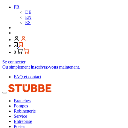
FR
DE
EN
ES
|
0
Se connecter
Ou simplement
inscrivez-vous
maintenant.
FAQ et contact
Branches
Pompes
Robinetterie
Service
Entreprise
Postes