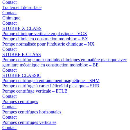
Contact
Traitement de surface
Contact
Chimique
Contact
STÜBBE X-CLASS
Pompe chimique verticale en plastique – VCX
Pompe chimie en construction monobloc – BX
Pompe normalisée pour l‘industrie chimique – NX
Contact
STÜBBE E-CLASS
Pompe centrifuge pour produits chimiques en matière plastique avec
garniture mécanique en construction monobloc – BE
Contact
STÜBBE CLASSIC
Pompe centrifuge à entraînement magnétique – SHM
Pompe centrifuge à carter hélicoïdal plastique – SHB
Pompe centrifuge verticale – ETLB
Contact
Pompes centrifuges
Contact
Pompes centrifuges horizontales
Contact
Pompes centrifuges verticales
Contact