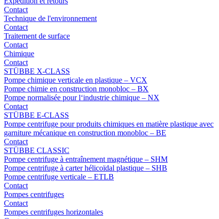
Expédition et retours
Contact
Technique de l'environnement
Contact
Traitement de surface
Contact
Chimique
Contact
STÜBBE X-CLASS
Pompe chimique verticale en plastique – VCX
Pompe chimie en construction monobloc – BX
Pompe normalisée pour l‘industrie chimique – NX
Contact
STÜBBE E-CLASS
Pompe centrifuge pour produits chimiques en matière plastique avec
garniture mécanique en construction monobloc – BE
Contact
STÜBBE CLASSIC
Pompe centrifuge à entraînement magnétique – SHM
Pompe centrifuge à carter hélicoïdal plastique – SHB
Pompe centrifuge verticale – ETLB
Contact
Pompes centrifuges
Contact
Pompes centrifuges horizontales