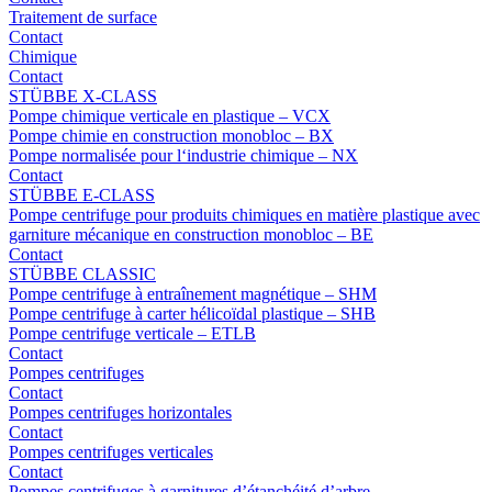
Traitement de surface
Contact
Chimique
Contact
STÜBBE X-CLASS
Pompe chimique verticale en plastique – VCX
Pompe chimie en construction monobloc – BX
Pompe normalisée pour l‘industrie chimique – NX
Contact
STÜBBE E-CLASS
Pompe centrifuge pour produits chimiques en matière plastique avec
garniture mécanique en construction monobloc – BE
Contact
STÜBBE CLASSIC
Pompe centrifuge à entraînement magnétique – SHM
Pompe centrifuge à carter hélicoïdal plastique – SHB
Pompe centrifuge verticale – ETLB
Contact
Pompes centrifuges
Contact
Pompes centrifuges horizontales
Contact
Pompes centrifuges verticales
Contact
Pompes centrifuges à garnitures d’étanchéité d’arbre