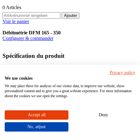
0
Articles
Ajouter
Voir le panier
Débitmétrie DFM 165 - 350
Configurer & commander
Spécification du produit
Diamètre nominal en DN:
10 - 65
Privacy policy
We use cookies
Femelle
We may place these for analysis of our visitor data, to improve our website, show
Raccordement
Mâle
personalised content and to give you a great website experience. For more information
bride
about the cookies we use open the settings.
Matériel
Accept all
Deny
No, adjust
PA
PSU
Matériau du boîtier (en contact avec le fluide)
PVC-