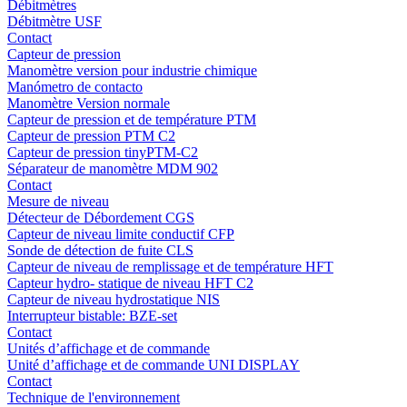
Débitmètres
Débitmètre USF
Contact
Capteur de pression
Manomètre version pour industrie chimique
Manómetro de contacto
Manomètre Version normale
Capteur de pression et de température PTM
Capteur de pression PTM C2
Capteur de pression tinyPTM-C2
Séparateur de manomètre MDM 902
Contact
Mesure de niveau
Détecteur de Débordement CGS
Capteur de niveau limite conductif CFP
Sonde de détection de fuite CLS
Capteur de niveau de remplissage et de température HFT
Capteur hydro- statique de niveau HFT C2
Capteur de niveau hydrostatique NIS
Interrupteur bistable: BZE-set
Contact
Unités d’affichage et de commande
Unité d’affichage et de commande UNI DISPLAY
Contact
Technique de l'environnement