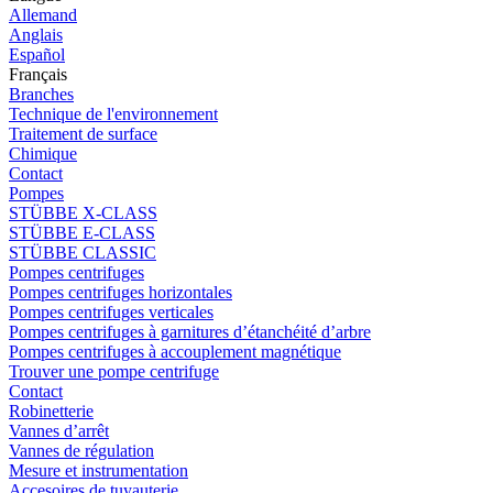
Allemand
Anglais
Español
Français
Branches
Technique de l'environnement
Traitement de surface
Chimique
Contact
Pompes
STÜBBE X-CLASS
STÜBBE E-CLASS
STÜBBE CLASSIC
Pompes centrifuges
Pompes centrifuges horizontales
Pompes centrifuges verticales
Pompes centrifuges à garnitures d’étanchéité d’arbre
Pompes centrifuges à accouplement magnétique
Trouver une pompe centrifuge
Contact
Robinetterie
Vannes d’arrêt
Vannes de régulation
Mesure et instrumentation
Accesoires de tuyauterie