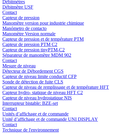
Débitmètres
Débitmètre USF
Contact
Capteur de pression
Manomètre version pour industrie chimique
Manómetro de contacto
Manomètre Version normale
Capteur de pression et de température PTM
Capteur de pression PTM C2
Capteur de pression tinyPTM-C2
Séparateur de manomètre MDM 902
Contact
Mesure de niveau
Détecteur de Débordement CGS
Capteur de niveau limite conductif CFP
Sonde de détection de fuite CLS
Capteur de niveau de remplissage et de température HFT
Capteur hydro- statique de niveau HFT C2
Capteur de niveau hydrostatique NIS
Interrupteur bistable: BZE-set
Contact
Unités d’affichage et de commande
Unité d’affichage et de commande UNI DISPLAY
Contact
Technique de l'environnement