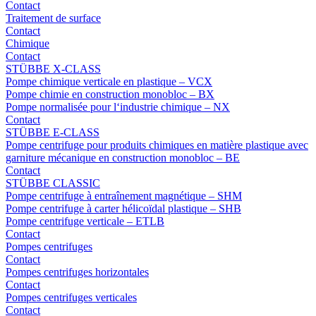
Contact
Traitement de surface
Contact
Chimique
Contact
STÜBBE X-CLASS
Pompe chimique verticale en plastique – VCX
Pompe chimie en construction monobloc – BX
Pompe normalisée pour l‘industrie chimique – NX
Contact
STÜBBE E-CLASS
Pompe centrifuge pour produits chimiques en matière plastique avec
garniture mécanique en construction monobloc – BE
Contact
STÜBBE CLASSIC
Pompe centrifuge à entraînement magnétique – SHM
Pompe centrifuge à carter hélicoïdal plastique – SHB
Pompe centrifuge verticale – ETLB
Contact
Pompes centrifuges
Contact
Pompes centrifuges horizontales
Contact
Pompes centrifuges verticales
Contact