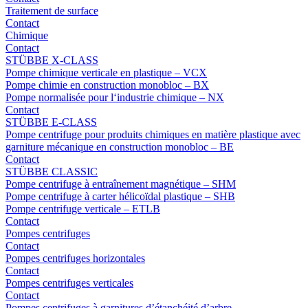
Traitement de surface
Contact
Chimique
Contact
STÜBBE X-CLASS
Pompe chimique verticale en plastique – VCX
Pompe chimie en construction monobloc – BX
Pompe normalisée pour l‘industrie chimique – NX
Contact
STÜBBE E-CLASS
Pompe centrifuge pour produits chimiques en matière plastique avec
garniture mécanique en construction monobloc – BE
Contact
STÜBBE CLASSIC
Pompe centrifuge à entraînement magnétique – SHM
Pompe centrifuge à carter hélicoïdal plastique – SHB
Pompe centrifuge verticale – ETLB
Contact
Pompes centrifuges
Contact
Pompes centrifuges horizontales
Contact
Pompes centrifuges verticales
Contact
Pompes centrifuges à garnitures d’étanchéité d’arbre