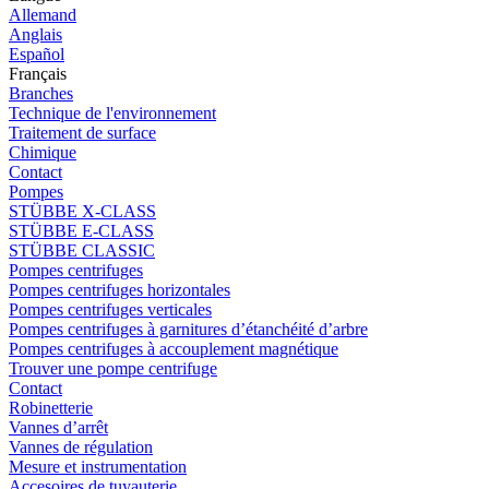
Allemand
Anglais
Español
Français
Branches
Technique de l'environnement
Traitement de surface
Chimique
Contact
Pompes
STÜBBE X-CLASS
STÜBBE E-CLASS
STÜBBE CLASSIC
Pompes centrifuges
Pompes centrifuges horizontales
Pompes centrifuges verticales
Pompes centrifuges à garnitures d’étanchéité d’arbre
Pompes centrifuges à accouplement magnétique
Trouver une pompe centrifuge
Contact
Robinetterie
Vannes d’arrêt
Vannes de régulation
Mesure et instrumentation
Accesoires de tuyauterie