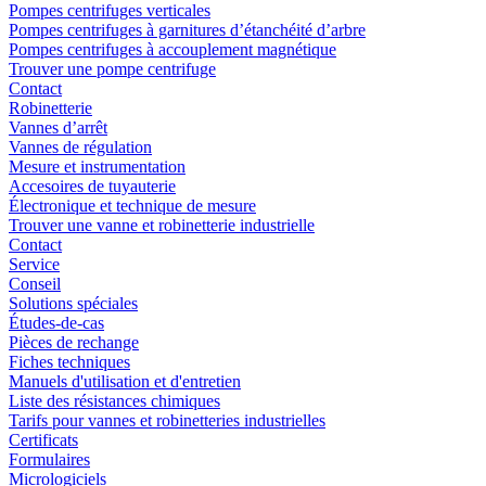
Pompes centrifuges verticales
Pompes centrifuges à garnitures d’étanchéité d’arbre
Pompes centrifuges à accouplement magnétique
Trouver une pompe centrifuge
Contact
Robinetterie
Vannes d’arrêt
Vannes de régulation
Mesure et instrumentation
Accesoires de tuyauterie
Électronique et technique de mesure
Trouver une vanne et robinetterie industrielle
Contact
Service
Conseil
Solutions spéciales
Études-de-cas
Pièces de rechange
Fiches techniques
Manuels d'utilisation et d'entretien
Liste des résistances chimiques
Tarifs pour vannes et robinetteries industrielles
Certificats
Formulaires
Micrologiciels