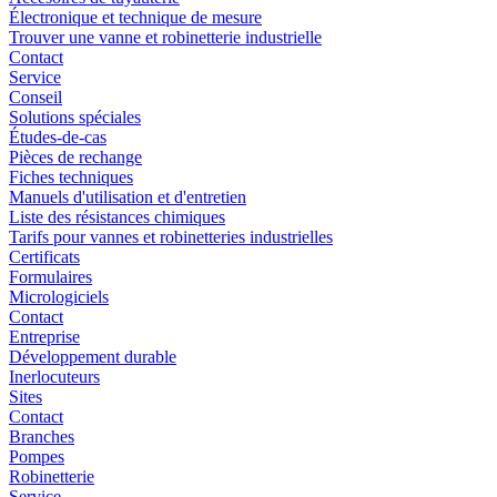
Électronique et technique de mesure
Trouver une vanne et robinetterie industrielle
Contact
Service
Conseil
Solutions spéciales
Études-de-cas
Pièces de rechange
Fiches techniques
Manuels d'utilisation et d'entretien
Liste des résistances chimiques
Tarifs pour vannes et robinetteries industrielles
Certificats
Formulaires
Micrologiciels
Contact
Entreprise
Développement durable
Inerlocuteurs
Sites
Contact
Branches
Pompes
Robinetterie
Service