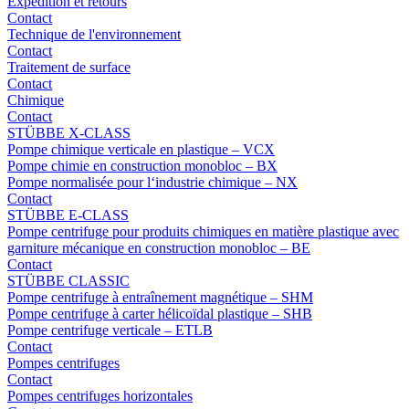
Expédition et retours
Contact
Technique de l'environnement
Contact
Traitement de surface
Contact
Chimique
Contact
STÜBBE X-CLASS
Pompe chimique verticale en plastique – VCX
Pompe chimie en construction monobloc – BX
Pompe normalisée pour l‘industrie chimique – NX
Contact
STÜBBE E-CLASS
Pompe centrifuge pour produits chimiques en matière plastique avec
garniture mécanique en construction monobloc – BE
Contact
STÜBBE CLASSIC
Pompe centrifuge à entraînement magnétique – SHM
Pompe centrifuge à carter hélicoïdal plastique – SHB
Pompe centrifuge verticale – ETLB
Contact
Pompes centrifuges
Contact
Pompes centrifuges horizontales