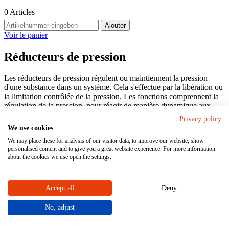
0
Articles
Ajouter
Voir le panier
Réducteurs de pression
Les réducteurs de pression régulent ou maintiennent la pression
d'une substance dans un système. Cela s'effectue par la libération ou
la limitation contrôlée de la pression. Les fonctions comprennent la
régulation de la pression, pour réagir de manière dynamique aux
changements de pression et adapter le débit, et la décompression,
Privacy policy
pour évacuer le surplus de substance en toute sécurité et éviter ainsi
We use cookies
une surcharge. Les réducteurs de pression permettent d'obtenir des
We may place these for analysis of our visitor data, to improve our website, show
performances cohérentes dans les installations et d'éviter les effets
personalised content and to give you a great website experience. For more information
indésirables tels que les pics de pression ou les chutes de pression.
about the cookies we use open the settings.
Nos réducteurs de pression sont compatibles avec d'autres vannes et
robinetteries industrielles, ils sont configurables individuellement et
Accept all
Deny
peuvent être commandés dans notre
boutique en ligne
.
Commander simplement dès maintenant
No, adjust