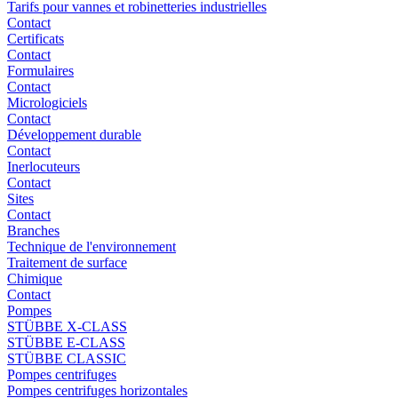
Tarifs pour vannes et robinetteries industrielles
Contact
Certificats
Contact
Formulaires
Contact
Micrologiciels
Contact
Développement durable
Contact
Inerlocuteurs
Contact
Sites
Contact
Branches
Technique de l'environnement
Traitement de surface
Chimique
Contact
Pompes
STÜBBE X-CLASS
STÜBBE E-CLASS
STÜBBE CLASSIC
Pompes centrifuges
Pompes centrifuges horizontales