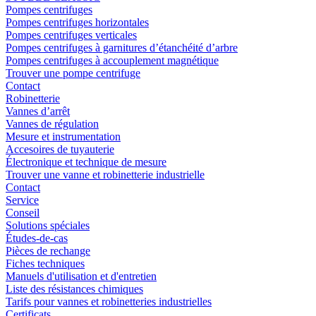
Pompes centrifuges
Pompes centrifuges horizontales
Pompes centrifuges verticales
Pompes centrifuges à garnitures d’étanchéité d’arbre
Pompes centrifuges à accouplement magnétique
Trouver une pompe centrifuge
Contact
Robinetterie
Vannes d’arrêt
Vannes de régulation
Mesure et instrumentation
Accesoires de tuyauterie
Électronique et technique de mesure
Trouver une vanne et robinetterie industrielle
Contact
Service
Conseil
Solutions spéciales
Études-de-cas
Pièces de rechange
Fiches techniques
Manuels d'utilisation et d'entretien
Liste des résistances chimiques
Tarifs pour vannes et robinetteries industrielles
Certificats