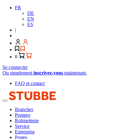
FR
DE
EN
ES
|
0
Se connecter
Ou simplement
inscrivez-vous
maintenant.
FAQ et contact
Branches
Pompes
Robinetterie
Service
Entreprise
Postes