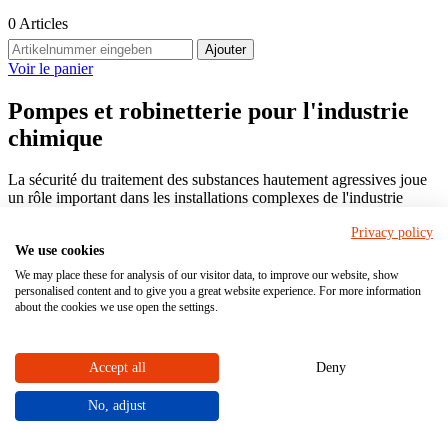
0
Articles
Ajouter
Voir le panier
Pompes et robinetterie pour l'industrie
chimique
La sécurité du traitement des substances hautement agressives joue
un rôle important dans les installations complexes de l'industrie
chimique. Des pompes et une robinetterie résistantes occupent une
Privacy policy
position clé dans les installations de ce secteur. Dans l'industrie
We use cookies
chimique en particulier, la manipulation correcte de produits
chimiques agressifs, abrasifs et corrosifs est de la plus haute
We may place these for analysis of our visitor data, to improve our website, show
importance pour les personnes, l'environnement et le fonctionnement
personalised content and to give you a great website experience. For more information
des installations. Nos pompes et notre robinetterie résistantes en
about the cookies we use open the settings.
matière plastique à toute épreuve sont conçues pour résister aux
conditions extrêmement exigeantes de l'industrie chimique.
Accept all
Deny
No, adjust
Accueil
Branches
Chimique