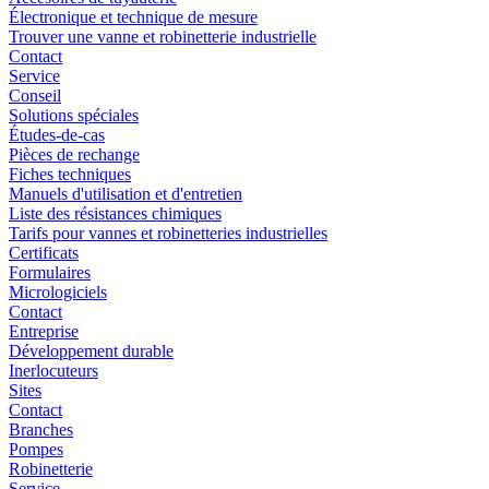
Électronique et technique de mesure
Trouver une vanne et robinetterie industrielle
Contact
Service
Conseil
Solutions spéciales
Études-de-cas
Pièces de rechange
Fiches techniques
Manuels d'utilisation et d'entretien
Liste des résistances chimiques
Tarifs pour vannes et robinetteries industrielles
Certificats
Formulaires
Micrologiciels
Contact
Entreprise
Développement durable
Inerlocuteurs
Sites
Contact
Branches
Pompes
Robinetterie
Service