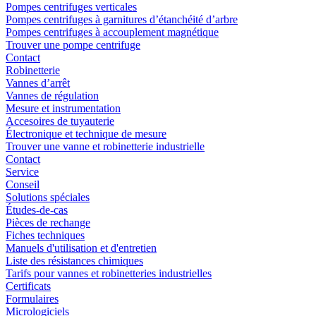
Pompes centrifuges verticales
Pompes centrifuges à garnitures d’étanchéité d’arbre
Pompes centrifuges à accouplement magnétique
Trouver une pompe centrifuge
Contact
Robinetterie
Vannes d’arrêt
Vannes de régulation
Mesure et instrumentation
Accesoires de tuyauterie
Électronique et technique de mesure
Trouver une vanne et robinetterie industrielle
Contact
Service
Conseil
Solutions spéciales
Études-de-cas
Pièces de rechange
Fiches techniques
Manuels d'utilisation et d'entretien
Liste des résistances chimiques
Tarifs pour vannes et robinetteries industrielles
Certificats
Formulaires
Micrologiciels