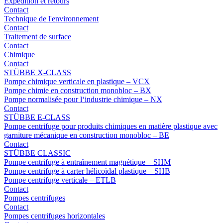
Expédition et retours
Contact
Technique de l'environnement
Contact
Traitement de surface
Contact
Chimique
Contact
STÜBBE X-CLASS
Pompe chimique verticale en plastique – VCX
Pompe chimie en construction monobloc – BX
Pompe normalisée pour l‘industrie chimique – NX
Contact
STÜBBE E-CLASS
Pompe centrifuge pour produits chimiques en matière plastique avec
garniture mécanique en construction monobloc – BE
Contact
STÜBBE CLASSIC
Pompe centrifuge à entraînement magnétique – SHM
Pompe centrifuge à carter hélicoïdal plastique – SHB
Pompe centrifuge verticale – ETLB
Contact
Pompes centrifuges
Contact
Pompes centrifuges horizontales