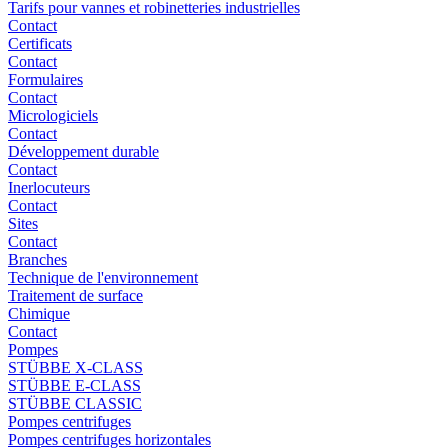
Tarifs pour vannes et robinetteries industrielles
Contact
Certificats
Contact
Formulaires
Contact
Micrologiciels
Contact
Développement durable
Contact
Inerlocuteurs
Contact
Sites
Contact
Branches
Technique de l'environnement
Traitement de surface
Chimique
Contact
Pompes
STÜBBE X-CLASS
STÜBBE E-CLASS
STÜBBE CLASSIC
Pompes centrifuges
Pompes centrifuges horizontales