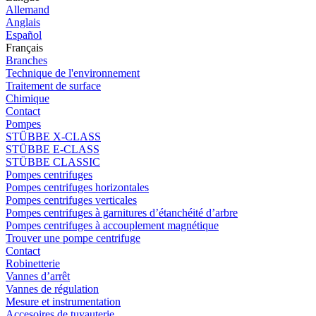
Allemand
Anglais
Español
Français
Branches
Technique de l'environnement
Traitement de surface
Chimique
Contact
Pompes
STÜBBE X-CLASS
STÜBBE E-CLASS
STÜBBE CLASSIC
Pompes centrifuges
Pompes centrifuges horizontales
Pompes centrifuges verticales
Pompes centrifuges à garnitures d’étanchéité d’arbre
Pompes centrifuges à accouplement magnétique
Trouver une pompe centrifuge
Contact
Robinetterie
Vannes d’arrêt
Vannes de régulation
Mesure et instrumentation
Accesoires de tuyauterie