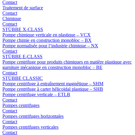
Contact
Traitement de surface
Contact
Chimique
Contact
STÜBBE X-CLASS
Pompe chimique verticale en plastique – VCX
Pompe chimie en construction monobloc – BX
Pompe normalisée pour l‘industrie chimique – NX
Contact
STÜBBE E-CLASS
Pompe centrifuge pour produits chimiques en matière plastique avec
garniture mécanique en construction monobloc – BE
Contact
STÜBBE CLASSIC
Pompe centrifuge à entraînement magnétique – SHM
Pompe centrifuge à carter hélicoïdal plastique – SHB
Pompe centrifuge verticale – ETLB
Contact
Pompes centrifuges
Contact
Pompes centrifuges horizontales
Contact
Pompes centrifuges verticales
Contact