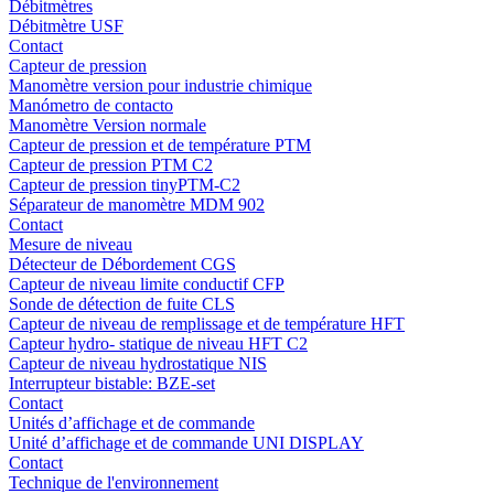
Débitmètres
Débitmètre USF
Contact
Capteur de pression
Manomètre version pour industrie chimique
Manómetro de contacto
Manomètre Version normale
Capteur de pression et de température PTM
Capteur de pression PTM C2
Capteur de pression tinyPTM-C2
Séparateur de manomètre MDM 902
Contact
Mesure de niveau
Détecteur de Débordement CGS
Capteur de niveau limite conductif CFP
Sonde de détection de fuite CLS
Capteur de niveau de remplissage et de température HFT
Capteur hydro- statique de niveau HFT C2
Capteur de niveau hydrostatique NIS
Interrupteur bistable: BZE-set
Contact
Unités d’affichage et de commande
Unité d’affichage et de commande UNI DISPLAY
Contact
Technique de l'environnement