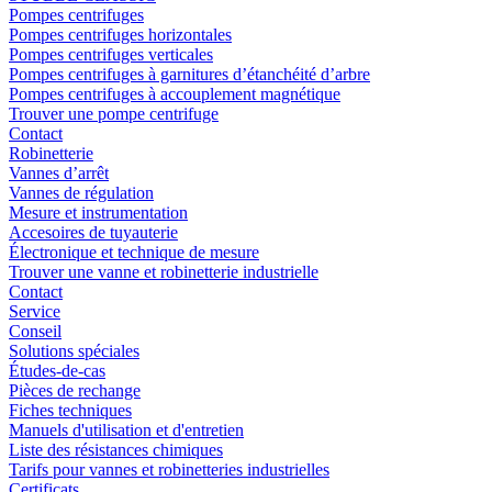
Pompes centrifuges
Pompes centrifuges horizontales
Pompes centrifuges verticales
Pompes centrifuges à garnitures d’étanchéité d’arbre
Pompes centrifuges à accouplement magnétique
Trouver une pompe centrifuge
Contact
Robinetterie
Vannes d’arrêt
Vannes de régulation
Mesure et instrumentation
Accesoires de tuyauterie
Électronique et technique de mesure
Trouver une vanne et robinetterie industrielle
Contact
Service
Conseil
Solutions spéciales
Études-de-cas
Pièces de rechange
Fiches techniques
Manuels d'utilisation et d'entretien
Liste des résistances chimiques
Tarifs pour vannes et robinetteries industrielles
Certificats