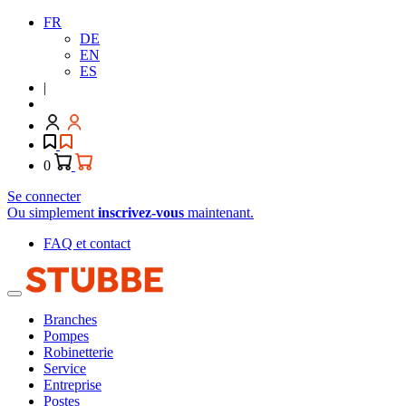
FR
DE
EN
ES
|
0
Se connecter
Ou simplement
inscrivez-vous
maintenant.
FAQ et contact
Branches
Pompes
Robinetterie
Service
Entreprise
Postes