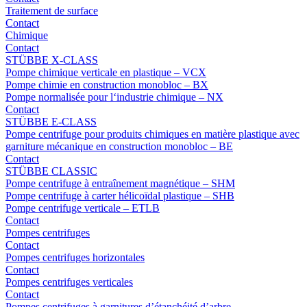
Traitement de surface
Contact
Chimique
Contact
STÜBBE X-CLASS
Pompe chimique verticale en plastique – VCX
Pompe chimie en construction monobloc – BX
Pompe normalisée pour l‘industrie chimique – NX
Contact
STÜBBE E-CLASS
Pompe centrifuge pour produits chimiques en matière plastique avec
garniture mécanique en construction monobloc – BE
Contact
STÜBBE CLASSIC
Pompe centrifuge à entraînement magnétique – SHM
Pompe centrifuge à carter hélicoïdal plastique – SHB
Pompe centrifuge verticale – ETLB
Contact
Pompes centrifuges
Contact
Pompes centrifuges horizontales
Contact
Pompes centrifuges verticales
Contact
Pompes centrifuges à garnitures d’étanchéité d’arbre