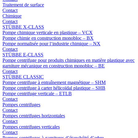
Traitement de surface
Contact
Chimique
Contact
STÜBBE X-CLASS
Pompe chimique verticale en plastique – VCX
Pompe chimie en construction monobloc – BX
Pompe normalisée pour l‘industrie chimique – NX
Contact
STÜBBE E-CLASS
Pompe centrifuge pour produits chimiques en matière plastique avec
garniture mécanique en construction monobloc – BE
Contact
STÜBBE CLASSIC
Pompe centrifuge à entraînement magnétique – SHM
Pompe centrifuge à carter hélicoïdal plastique – SHB
Pompe centrifuge verticale – ETLB
Contact
Pompes centrifuges
Contact
Pompes centrifuges horizontales
Contact
Pompes centrifuges verticales
Contact
Pompes centrifuges à garnitures d’étanchéité d’arbre