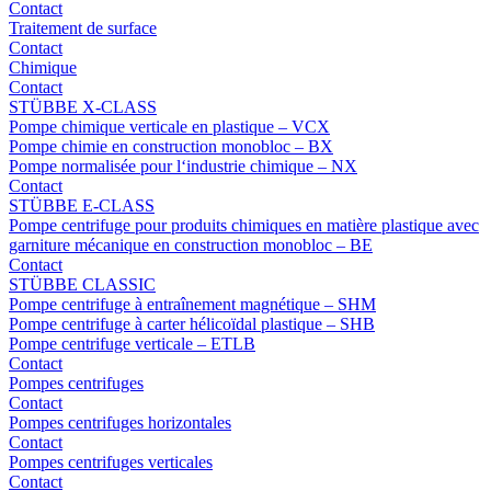
Contact
Traitement de surface
Contact
Chimique
Contact
STÜBBE X-CLASS
Pompe chimique verticale en plastique – VCX
Pompe chimie en construction monobloc – BX
Pompe normalisée pour l‘industrie chimique – NX
Contact
STÜBBE E-CLASS
Pompe centrifuge pour produits chimiques en matière plastique avec
garniture mécanique en construction monobloc – BE
Contact
STÜBBE CLASSIC
Pompe centrifuge à entraînement magnétique – SHM
Pompe centrifuge à carter hélicoïdal plastique – SHB
Pompe centrifuge verticale – ETLB
Contact
Pompes centrifuges
Contact
Pompes centrifuges horizontales
Contact
Pompes centrifuges verticales
Contact