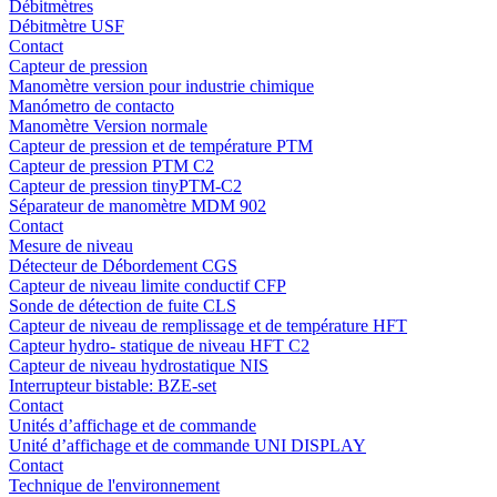
Débitmètres
Débitmètre USF
Contact
Capteur de pression
Manomètre version pour industrie chimique
Manómetro de contacto
Manomètre Version normale
Capteur de pression et de température PTM
Capteur de pression PTM C2
Capteur de pression tinyPTM-C2
Séparateur de manomètre MDM 902
Contact
Mesure de niveau
Détecteur de Débordement CGS
Capteur de niveau limite conductif CFP
Sonde de détection de fuite CLS
Capteur de niveau de remplissage et de température HFT
Capteur hydro- statique de niveau HFT C2
Capteur de niveau hydrostatique NIS
Interrupteur bistable: BZE-set
Contact
Unités d’affichage et de commande
Unité d’affichage et de commande UNI DISPLAY
Contact
Technique de l'environnement