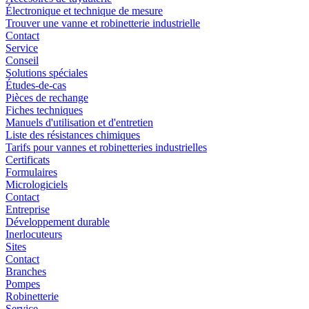
Électronique et technique de mesure
Trouver une vanne et robinetterie industrielle
Contact
Service
Conseil
Solutions spéciales
Études-de-cas
Pièces de rechange
Fiches techniques
Manuels d'utilisation et d'entretien
Liste des résistances chimiques
Tarifs pour vannes et robinetteries industrielles
Certificats
Formulaires
Micrologiciels
Contact
Entreprise
Développement durable
Inerlocuteurs
Sites
Contact
Branches
Pompes
Robinetterie
Service