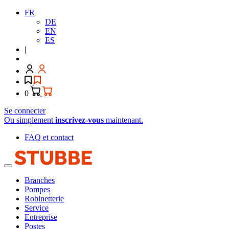
FR
DE
EN
ES
|
0
Se connecter
Ou simplement
inscrivez-vous
maintenant.
FAQ et contact
Branches
Pompes
Robinetterie
Service
Entreprise
Postes