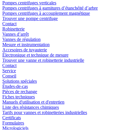
Pompes centrifuges verticales
Pompes centrifuges à garnitures d’étanchéité d’arbre
Pompes centrifuges à accouplement magnétique
Trouver une pompe centrifuge
Contact
Robinetterie
Vannes d’arrêt
Vannes de régulation
Mesure et instrumentation
Accesoires de tuyauterie
Électronique et technique de mesure
Trouver une vanne et robinetterie industrielle
Contact
Service
Conseil
Solutions spéciales
Études-de-cas
Pièces de rechange
Fiches techniques
Manuels d'utilisation et d'entretien
Liste des résistances chimiques
Tarifs pour vannes et robinetteries industrielles
Certificats
Formulaires
Micrologiciels