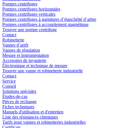
Pompes centrifuges
Pompes centrifuges horizontales
Pompes centrifuges verticales
Pompes centrifuges à garnitures d’étanchéité d’arbre
Pompes centrifuges à accouplement magnétique
Trouver une pompe centrifuge
Contact
Robinetterie
Vannes d’arrêt
Vannes de régulation
Mesure et instrumentation
Accesoires de tuyauterie
Électronique et technique de mesure
Trouver une vanne et robinetterie industrielle
Contact
Service
Conseil
Solutions spéciales
Études-de-cas
Pièces de rechange
Fiches techniques
Manuels d'utilisation et d'entretien
Liste des résistances chimiques
Tarifs pour vannes et robinetteries industrielles
Certificats