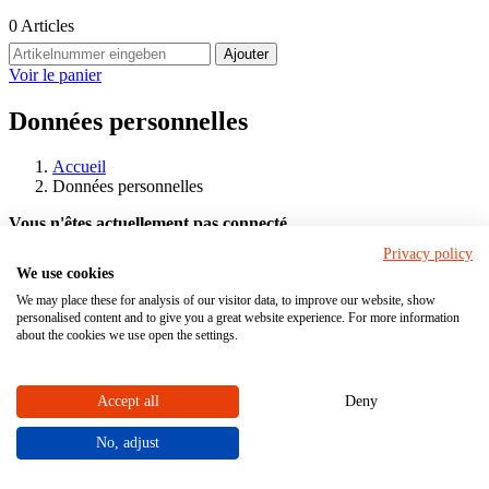
0
Articles
Ajouter
Voir le panier
Données personnelles
Accueil
Données personnelles
Vous n'êtes actuellement pas connecté
Privacy policy
Se connecter
oder
Inscrire
We use cookies
FAQ & Contact
We may place these for analysis of our visitor data, to improve our website, show
personalised content and to give you a great website experience. For more information
Bon à savoir
about the cookies we use open the settings.
En savoir plus sur les thèmes de la boutique en ligne : compte client,
trouver et configurer des produits, prix et modes de paiement,
Accept all
Deny
expédition et retours. Pour vous inscrire pour la première fois,
n'hésitez pas à nous contacter par e-mail ou par téléphone !
No, adjust
Votre interlocuteur dans la boutique en ligne