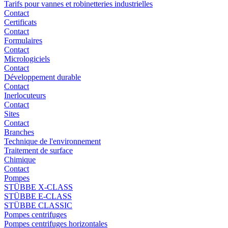
Tarifs pour vannes et robinetteries industrielles
Contact
Certificats
Contact
Formulaires
Contact
Micrologiciels
Contact
Développement durable
Contact
Inerlocuteurs
Contact
Sites
Contact
Branches
Technique de l'environnement
Traitement de surface
Chimique
Contact
Pompes
STÜBBE X-CLASS
STÜBBE E-CLASS
STÜBBE CLASSIC
Pompes centrifuges
Pompes centrifuges horizontales