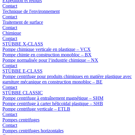
Expédition et retours
Contact
Technique de l'environnement
Contact
Traitement de surface
Contact
Chimique
Contact
STÜBBE X-CLASS
Pompe chimique verticale en plastique – VCX
Pompe chimie en construction monobloc – BX
Pompe normalisée pour l‘industrie chimique – NX
Contact
STÜBBE E-CLASS
Pompe centrifuge pour produits chimiques en matière plastique avec
garniture mécanique en construction monobloc – BE
Contact
STÜBBE CLASSIC
Pompe centrifuge à entraînement magnétique – SHM
Pompe centrifuge à carter hélicoïdal plastique – SHB
Pompe centrifuge verticale – ETLB
Contact
Pompes centrifuges
Contact
Pompes centrifuges horizontales