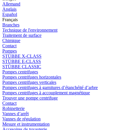
Allemand
Anglais
Español
Français
Branches
Technique de l'environnement
Traitement de surface
Chimique
Contact
Pompes
STÜBBE X-CLASS
STÜBBE E-CLASS
STÜBBE CLASSIC
Pompes centrifuges
Pompes centrifuges horizontales
Pompes centrifuges verticales
Pompes centrifuges à garnitures d’étanchéité d’arbre
Pompes centrifuges à accouplement magnétique
Trouver une pompe centrifuge
Contact
Robinetterie
Vannes d’arrêt
Vannes de régulation
Mesure et instrumentation
Accesoires de tuyauterie