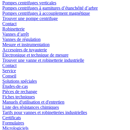
Pompes centrifuges verticales
Pompes centrifuges à garnitures d’étanchéité d’arbre
Pompes centrifuges à accouplement magnétique
Trouver une pompe centrifuge
Contact
Robinetterie
Vannes d’arrêt
Vannes de régulation
Mesure et instrumentation
Accesoires de tuyauterie
Électronique et technique de mesure
Trouver une vanne et robinetterie industrielle
Contact
Service
Conseil
Solutions spéciales
Études-de-cas
Pièces de rechange
Fiches techniques
Manuels d'utilisation et d'entretien
Liste des résistances chimiques
Tarifs pour vannes et robinetteries industrielles
Certificats
Formulaires
Micrologiciels