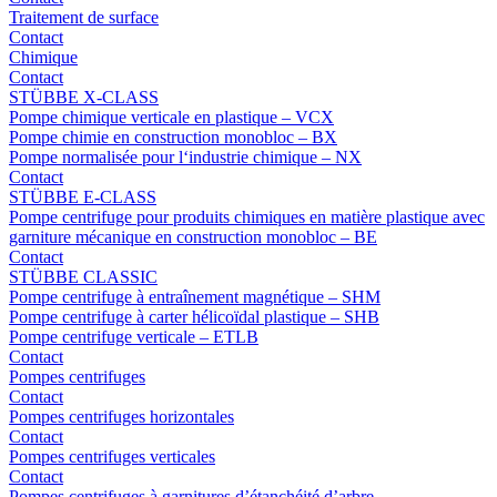
Traitement de surface
Contact
Chimique
Contact
STÜBBE X-CLASS
Pompe chimique verticale en plastique – VCX
Pompe chimie en construction monobloc – BX
Pompe normalisée pour l‘industrie chimique – NX
Contact
STÜBBE E-CLASS
Pompe centrifuge pour produits chimiques en matière plastique avec
garniture mécanique en construction monobloc – BE
Contact
STÜBBE CLASSIC
Pompe centrifuge à entraînement magnétique – SHM
Pompe centrifuge à carter hélicoïdal plastique – SHB
Pompe centrifuge verticale – ETLB
Contact
Pompes centrifuges
Contact
Pompes centrifuges horizontales
Contact
Pompes centrifuges verticales
Contact
Pompes centrifuges à garnitures d’étanchéité d’arbre