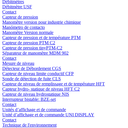
Débitmètres
Débitmètre USF
Contact
Capteur de pression
Manomètre version pour industrie chimique
Manómetro de contacto
Manomètre Version normale
Capteur de pression et de température PTM
Capteur de pression PTM C2
Capteur de pression tinyPTM-C2
Séparateur de manomètre MDM 902
Contact
Mesure de niveau
Détecteur de Débordement CGS
Capteur de niveau limite conductif CFP
Sonde de détection de fuite CLS
Capteur de niveau de remplissage et de température HFT
Capteur hydro- statique de niveau HFT C2
Capteur de niveau hydrostatique NIS
Interrupteur bistable: BZE-set
Contact
Unités d’affichage et de commande
Unité d’affichage et de commande UNI DISPLAY
Contact
Technique de l'environnement