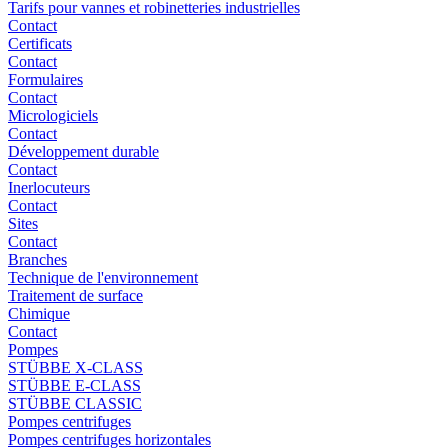
Tarifs pour vannes et robinetteries industrielles
Contact
Certificats
Contact
Formulaires
Contact
Micrologiciels
Contact
Développement durable
Contact
Inerlocuteurs
Contact
Sites
Contact
Branches
Technique de l'environnement
Traitement de surface
Chimique
Contact
Pompes
STÜBBE X-CLASS
STÜBBE E-CLASS
STÜBBE CLASSIC
Pompes centrifuges
Pompes centrifuges horizontales