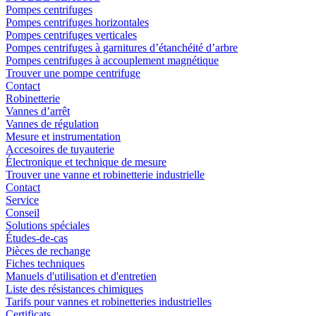
Pompes centrifuges
Pompes centrifuges horizontales
Pompes centrifuges verticales
Pompes centrifuges à garnitures d’étanchéité d’arbre
Pompes centrifuges à accouplement magnétique
Trouver une pompe centrifuge
Contact
Robinetterie
Vannes d’arrêt
Vannes de régulation
Mesure et instrumentation
Accesoires de tuyauterie
Électronique et technique de mesure
Trouver une vanne et robinetterie industrielle
Contact
Service
Conseil
Solutions spéciales
Études-de-cas
Pièces de rechange
Fiches techniques
Manuels d'utilisation et d'entretien
Liste des résistances chimiques
Tarifs pour vannes et robinetteries industrielles
Certificats