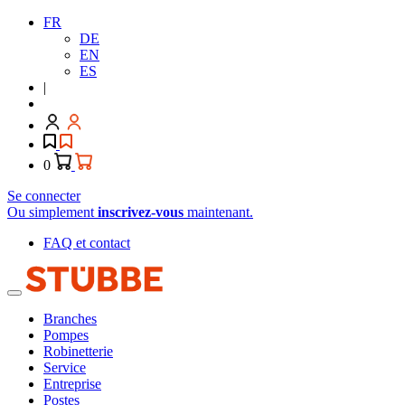
FR
DE
EN
ES
|
0
Se connecter
Ou simplement
inscrivez-vous
maintenant.
FAQ et contact
Branches
Pompes
Robinetterie
Service
Entreprise
Postes