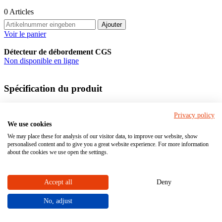
0
Articles
Ajouter
Voir le panier
Détecteur de débordement CGS
Non disponible en ligne
Spécification du produit
Privacy policy
Matériel
We use cookies
We may place these for analysis of our visitor data, to improve our website, show
personalised content and to give you a great website experience. For more information
Matériau du boîtier (en contact avec le fluide)
PE
about the cookies we use open the settings.
Élément d'étanchéité en matériau (en contact avec
NBR
le fluide)
Accept all
Deny
No, adjust
Détecteur de débordement CGS