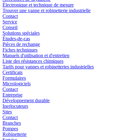
Électronique et technique de mesure
Trouver une vanne et robinetterie industrielle
Contact
Service
Conseil
Solutions spéciales
Études-de-cas
Pièces de rechange
Fiches techniques
Manuels d'utilisation et d'entretien
Liste des résistances chimiques
Tarifs pour vannes et robinetteries industrielles
Certificats
Formulaires
Micrologiciels
Contact
Entreprise
Développement durable
Inerlocuteurs
Sites
Contact
Branches
Pompes
Robinetterie
Service