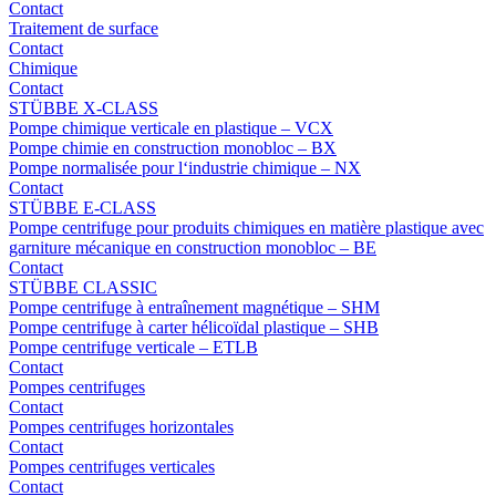
Contact
Traitement de surface
Contact
Chimique
Contact
STÜBBE X-CLASS
Pompe chimique verticale en plastique – VCX
Pompe chimie en construction monobloc – BX
Pompe normalisée pour l‘industrie chimique – NX
Contact
STÜBBE E-CLASS
Pompe centrifuge pour produits chimiques en matière plastique avec
garniture mécanique en construction monobloc – BE
Contact
STÜBBE CLASSIC
Pompe centrifuge à entraînement magnétique – SHM
Pompe centrifuge à carter hélicoïdal plastique – SHB
Pompe centrifuge verticale – ETLB
Contact
Pompes centrifuges
Contact
Pompes centrifuges horizontales
Contact
Pompes centrifuges verticales
Contact