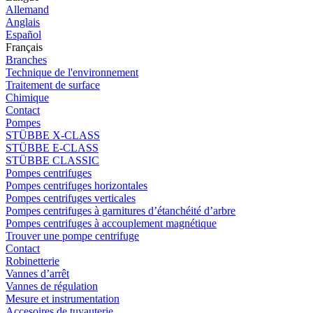
Allemand
Anglais
Español
Français
Branches
Technique de l'environnement
Traitement de surface
Chimique
Contact
Pompes
STÜBBE X-CLASS
STÜBBE E-CLASS
STÜBBE CLASSIC
Pompes centrifuges
Pompes centrifuges horizontales
Pompes centrifuges verticales
Pompes centrifuges à garnitures d’étanchéité d’arbre
Pompes centrifuges à accouplement magnétique
Trouver une pompe centrifuge
Contact
Robinetterie
Vannes d’arrêt
Vannes de régulation
Mesure et instrumentation
Accesoires de tuyauterie