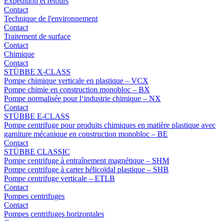
Expédition et retours
Contact
Technique de l'environnement
Contact
Traitement de surface
Contact
Chimique
Contact
STÜBBE X-CLASS
Pompe chimique verticale en plastique – VCX
Pompe chimie en construction monobloc – BX
Pompe normalisée pour l‘industrie chimique – NX
Contact
STÜBBE E-CLASS
Pompe centrifuge pour produits chimiques en matière plastique avec
garniture mécanique en construction monobloc – BE
Contact
STÜBBE CLASSIC
Pompe centrifuge à entraînement magnétique – SHM
Pompe centrifuge à carter hélicoïdal plastique – SHB
Pompe centrifuge verticale – ETLB
Contact
Pompes centrifuges
Contact
Pompes centrifuges horizontales