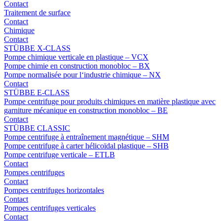
Contact
Traitement de surface
Contact
Chimique
Contact
STÜBBE X-CLASS
Pompe chimique verticale en plastique – VCX
Pompe chimie en construction monobloc – BX
Pompe normalisée pour l‘industrie chimique – NX
Contact
STÜBBE E-CLASS
Pompe centrifuge pour produits chimiques en matière plastique avec
garniture mécanique en construction monobloc – BE
Contact
STÜBBE CLASSIC
Pompe centrifuge à entraînement magnétique – SHM
Pompe centrifuge à carter hélicoïdal plastique – SHB
Pompe centrifuge verticale – ETLB
Contact
Pompes centrifuges
Contact
Pompes centrifuges horizontales
Contact
Pompes centrifuges verticales
Contact