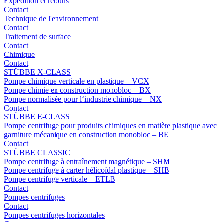
Expédition et retours
Contact
Technique de l'environnement
Contact
Traitement de surface
Contact
Chimique
Contact
STÜBBE X-CLASS
Pompe chimique verticale en plastique – VCX
Pompe chimie en construction monobloc – BX
Pompe normalisée pour l‘industrie chimique – NX
Contact
STÜBBE E-CLASS
Pompe centrifuge pour produits chimiques en matière plastique avec
garniture mécanique en construction monobloc – BE
Contact
STÜBBE CLASSIC
Pompe centrifuge à entraînement magnétique – SHM
Pompe centrifuge à carter hélicoïdal plastique – SHB
Pompe centrifuge verticale – ETLB
Contact
Pompes centrifuges
Contact
Pompes centrifuges horizontales