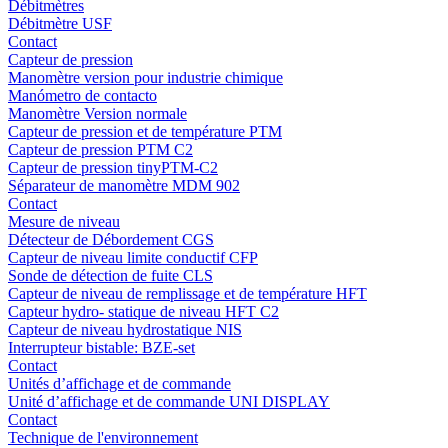
Débitmètres
Débitmètre USF
Contact
Capteur de pression
Manomètre version pour industrie chimique
Manómetro de contacto
Manomètre Version normale
Capteur de pression et de température PTM
Capteur de pression PTM C2
Capteur de pression tinyPTM-C2
Séparateur de manomètre MDM 902
Contact
Mesure de niveau
Détecteur de Débordement CGS
Capteur de niveau limite conductif CFP
Sonde de détection de fuite CLS
Capteur de niveau de remplissage et de température HFT
Capteur hydro- statique de niveau HFT C2
Capteur de niveau hydrostatique NIS
Interrupteur bistable: BZE-set
Contact
Unités d’affichage et de commande
Unité d’affichage et de commande UNI DISPLAY
Contact
Technique de l'environnement