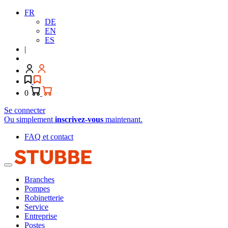
FR
DE
EN
ES
|
0
Se connecter
Ou simplement
inscrivez-vous
maintenant.
FAQ et contact
Branches
Pompes
Robinetterie
Service
Entreprise
Postes