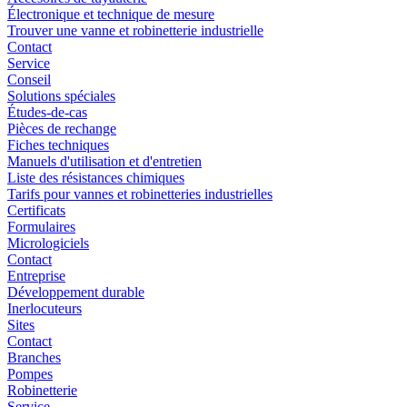
Électronique et technique de mesure
Trouver une vanne et robinetterie industrielle
Contact
Service
Conseil
Solutions spéciales
Études-de-cas
Pièces de rechange
Fiches techniques
Manuels d'utilisation et d'entretien
Liste des résistances chimiques
Tarifs pour vannes et robinetteries industrielles
Certificats
Formulaires
Micrologiciels
Contact
Entreprise
Développement durable
Inerlocuteurs
Sites
Contact
Branches
Pompes
Robinetterie
Service