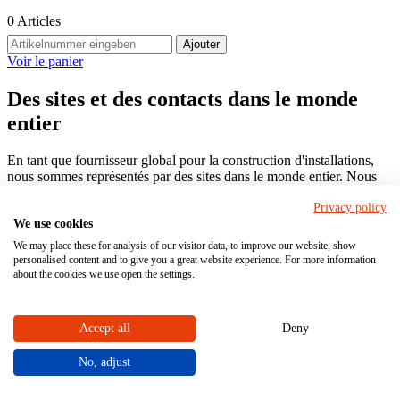
0
Articles
Ajouter
Voir le panier
Des sites et des contacts dans le monde
entier
En tant que fournisseur global pour la construction d'installations,
nous sommes représentés par des sites dans le monde entier. Nous
avons nos propres bureaux de vente en Espagne, en France et en
Privacy policy
Chine et sommes représentés par des contacts internationaux. Ainsi,
We use cookies
l'expertise STÜBBE en matière de pompes centrifuges, de vannes et
robinetteries industrielles est disponible sans frontières. Utilisez la
We may place these for analysis of our visitor data, to improve our website, show
recherche en bas de cette page pour trouver rapidement l'expert le
personalised content and to give you a great website experience. For more information
plus proche de chez vous.
about the cookies we use open the settings.
Accept all
Deny
Accueil
Entreprise
No, adjust
Sites