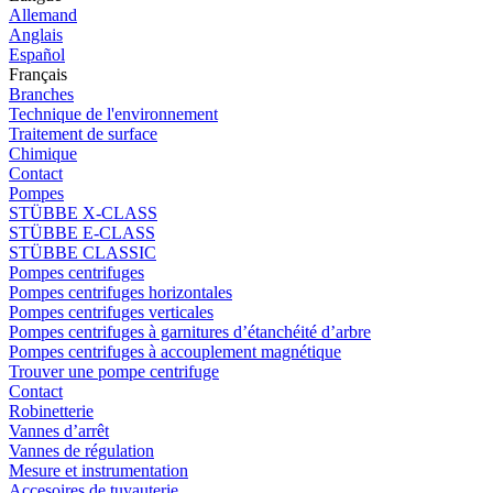
Allemand
Anglais
Español
Français
Branches
Technique de l'environnement
Traitement de surface
Chimique
Contact
Pompes
STÜBBE X-CLASS
STÜBBE E-CLASS
STÜBBE CLASSIC
Pompes centrifuges
Pompes centrifuges horizontales
Pompes centrifuges verticales
Pompes centrifuges à garnitures d’étanchéité d’arbre
Pompes centrifuges à accouplement magnétique
Trouver une pompe centrifuge
Contact
Robinetterie
Vannes d’arrêt
Vannes de régulation
Mesure et instrumentation
Accesoires de tuyauterie