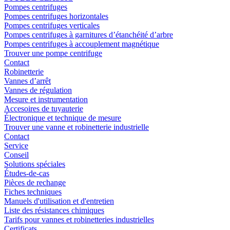
Pompes centrifuges
Pompes centrifuges horizontales
Pompes centrifuges verticales
Pompes centrifuges à garnitures d’étanchéité d’arbre
Pompes centrifuges à accouplement magnétique
Trouver une pompe centrifuge
Contact
Robinetterie
Vannes d’arrêt
Vannes de régulation
Mesure et instrumentation
Accesoires de tuyauterie
Électronique et technique de mesure
Trouver une vanne et robinetterie industrielle
Contact
Service
Conseil
Solutions spéciales
Études-de-cas
Pièces de rechange
Fiches techniques
Manuels d'utilisation et d'entretien
Liste des résistances chimiques
Tarifs pour vannes et robinetteries industrielles
Certificats