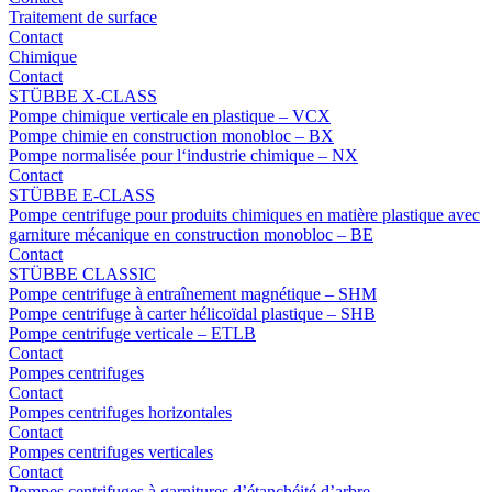
Traitement de surface
Contact
Chimique
Contact
STÜBBE X-CLASS
Pompe chimique verticale en plastique – VCX
Pompe chimie en construction monobloc – BX
Pompe normalisée pour l‘industrie chimique – NX
Contact
STÜBBE E-CLASS
Pompe centrifuge pour produits chimiques en matière plastique avec
garniture mécanique en construction monobloc – BE
Contact
STÜBBE CLASSIC
Pompe centrifuge à entraînement magnétique – SHM
Pompe centrifuge à carter hélicoïdal plastique – SHB
Pompe centrifuge verticale – ETLB
Contact
Pompes centrifuges
Contact
Pompes centrifuges horizontales
Contact
Pompes centrifuges verticales
Contact
Pompes centrifuges à garnitures d’étanchéité d’arbre