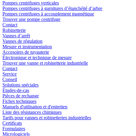
Pompes centrifuges verticales
Pompes centrifuges à garnitures d’étanchéité d’arbre
Pompes centrifuges à accouplement magnétique
Trouver une pompe centrifuge
Contact
Robinetterie
Vannes d’arrêt
Vannes de régulation
Mesure et instrumentation
Accesoires de tuyauterie
Électronique et technique de mesure
Trouver une vanne et robinetterie industrielle
Contact
Service
Conseil
Solutions spéciales
Études-de-cas
Pièces de rechange
Fiches techniques
Manuels d'utilisation et d'entretien
Liste des résistances chimiques
Tarifs pour vannes et robinetteries industrielles
Certificats
Formulaires
Micrologiciels