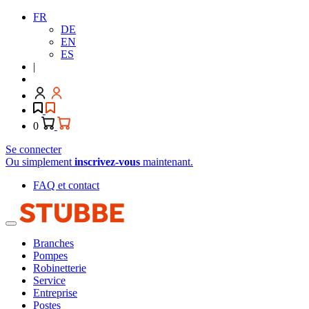
FR
DE
EN
ES
|
0
Se connecter
Ou simplement
inscrivez-vous
maintenant.
FAQ et contact
Branches
Pompes
Robinetterie
Service
Entreprise
Postes