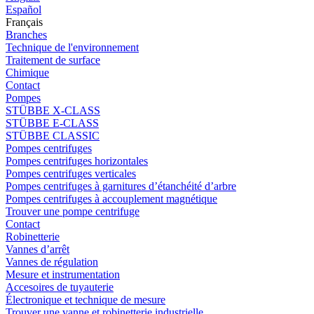
Español
Français
Branches
Technique de l'environnement
Traitement de surface
Chimique
Contact
Pompes
STÜBBE X-CLASS
STÜBBE E-CLASS
STÜBBE CLASSIC
Pompes centrifuges
Pompes centrifuges horizontales
Pompes centrifuges verticales
Pompes centrifuges à garnitures d’étanchéité d’arbre
Pompes centrifuges à accouplement magnétique
Trouver une pompe centrifuge
Contact
Robinetterie
Vannes d’arrêt
Vannes de régulation
Mesure et instrumentation
Accesoires de tuyauterie
Électronique et technique de mesure
Trouver une vanne et robinetterie industrielle