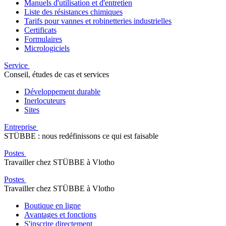
Manuels d'utilisation et d'entretien
Liste des résistances chimiques
Tarifs pour vannes et robinetteries industrielles
Certificats
Formulaires
Micrologiciels
Service
Conseil, études de cas et services
Développement durable
Inerlocuteurs
Sites
Entreprise
STÜBBE : nous redéfinissons ce qui est faisable
Postes
Travailler chez STÜBBE à Vlotho
Postes
Travailler chez STÜBBE à Vlotho
Boutique en ligne
Avantages et fonctions
S'inscrire directement