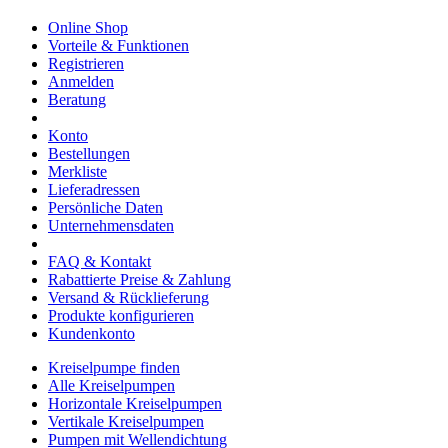
Online Shop
Vorteile & Funktionen
Registrieren
Anmelden
Beratung
Konto
Bestellungen
Merkliste
Lieferadressen
Persönliche Daten
Unternehmensdaten
FAQ & Kontakt
Rabattierte Preise & Zahlung
Versand & Rücklieferung
Produkte konfigurieren
Kundenkonto
Kreiselpumpe finden
Alle Kreiselpumpen
Horizontale Kreiselpumpen
Vertikale Kreiselpumpen
Pumpen mit Wellendichtung