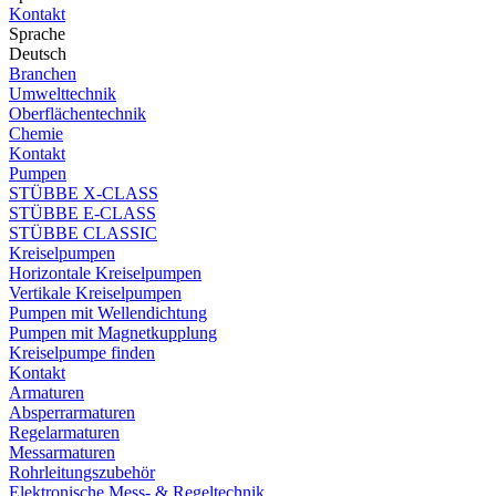
Kontakt
Sprache
Deutsch
Branchen
Umwelttechnik
Oberflächentechnik
Chemie
Kontakt
Pumpen
STÜBBE X-CLASS
STÜBBE E-CLASS
STÜBBE CLASSIC
Kreiselpumpen
Horizontale Kreiselpumpen
Vertikale Kreiselpumpen
Pumpen mit Wellendichtung
Pumpen mit Magnetkupplung
Kreiselpumpe finden
Kontakt
Armaturen
Absperrarmaturen
Regelarmaturen
Messarmaturen
Rohrleitungszubehör
Elektronische Mess- & Regeltechnik