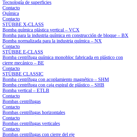
Tecnología de superficies
Contacto
Química
Contacto
STÜBBE X-CLASS
Bomba química plástica vertical – VCX
Bomba para la industria química en construcción de bloque – BX
Bomba normalizada para la industria química – NX
Contacto
STÜBBE E-CLASS
Bomba centrífuga química monobloc fabricada en plástico con
cierre mecánico – BE
Contacto
STÜBBE CLASSIC
Bomba centrífuga con acoplamiento magnético – SHM
Bomba centrífuga con caja espiral de plástico – SHB
Bomba vertical – ETLB
Contacto
Bombas centrífugas
Contacto
Bombas centrífugas horizontales
Contacto
Bombas centrífugas verticales
Contacto
Bombas centrífugas con cierre del eje