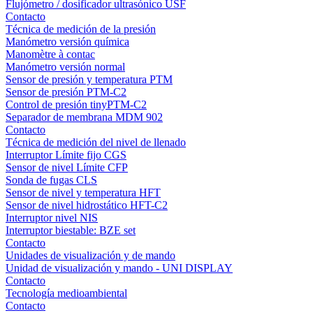
Flujómetro / dosificador ultrasónico USF
Contacto
Técnica de medición de la presión
Manómetro versión química
Manomètre à contac
Manómetro versión normal
Sensor de presión y temperatura PTM
Sensor de presión PTM-C2
Control de presión tinyPTM-C2
Separador de membrana MDM 902
Contacto
Técnica de medición del nivel de llenado
Interruptor Límite fijo CGS
Sensor de nivel Límite CFP
Sonda de fugas CLS
Sensor de nivel y temperatura HFT
Sensor de nivel hidrostático HFT-C2
Interruptor nivel NIS
Interruptor biestable: BZE set
Contacto
Unidades de visualización y de mando
Unidad de visualización y mando - UNI DISPLAY
Contacto
Tecnología medioambiental
Contacto