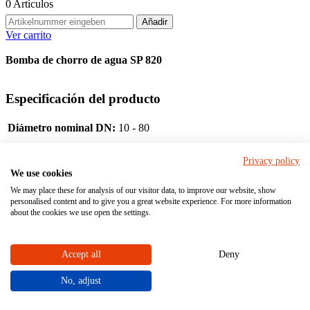
0
Artículos
Añadir
Ver carrito
Bomba de chorro de agua SP 820
Especificación del producto
Diámetro nominal DN:
10 - 80
Manguito
Privacy policy
Conexión
Espigot
We use cookies
Brida
We may place these for analysis of our visitor data, to improve our website, show
personalised content and to give you a great website experience. For more information
about the cookies we use open the settings.
Material
Accept all
Deny
PVC-
U
Material del cuerpo (en contacto con el medio)
No, adjust
PP
PVDF