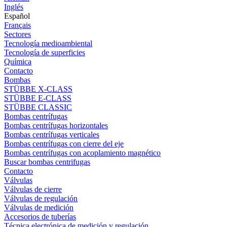
Inglés
Español
Français
Sectores
Tecnología medioambiental
Tecnología de superficies
Química
Contacto
Bombas
STÜBBE X-CLASS
STÜBBE E-CLASS
STÜBBE CLASSIC
Bombas centrífugas
Bombas centrífugas horizontales
Bombas centrífugas verticales
Bombas centrífugas con cierre del eje
Bombas centrífugas con acoplamiento magnético
Buscar bombas centrifugas
Contacto
Válvulas
Válvulas de cierre
Válvulas de regulación
Válvulas de medición
Accesorios de tuberías
Técnica electrónica de medición y regulación