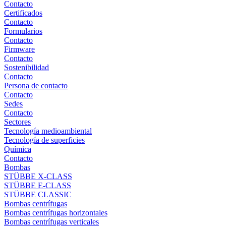
Contacto
Certificados
Contacto
Formularios
Contacto
Firmware
Contacto
Sostenibilidad
Contacto
Persona de contacto
Contacto
Sedes
Contacto
Sectores
Tecnología medioambiental
Tecnología de superficies
Química
Contacto
Bombas
STÜBBE X-CLASS
STÜBBE E-CLASS
STÜBBE CLASSIC
Bombas centrífugas
Bombas centrífugas horizontales
Bombas centrífugas verticales