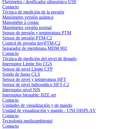
Flujómetro / dosificador ultrasónico USF
Contacto
Técnica de medición de la presión
Manómetro versión química
Manomètre à contac
Manómetro versión normal
Sensor de presión y temperatura PTM
Sensor de presión PTM-C2
Control de presión tinyPTM-C2
Separador de membrana MDM 902
Contacto
Técnica de medición del nivel de llenado
Interruptor Límite fijo CGS
Sensor de nivel Límite CFP
Sonda de fugas CLS
Sensor de nivel y temperatura HFT
Sensor de nivel hidrostático HFT-C2
Interruptor nivel NIS
Interruptor biestable: BZE set
Contacto
Unidades de visualización y de mando
Unidad de visualización y mando - UNI DISPLAY
Contacto
Tecnología medioambiental
Contacto