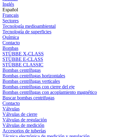
Inglés
Español
Français
Sectores
Tecnología medioambiental
Tecnología de superficies
Química
Contacto
Bombas
STÜBBE X-CLASS
STÜBBE E-CLASS
STÜBBE CLASSIC
Bombas centrífugas
Bombas centrífugas horizontales
Bombas centrífugas verticales
Bombas centrífugas con cierre del eje
Bombas centrífugas con acoplamiento magnético
Buscar bombas centrifugas
Contacto
Válvulas
Válvulas de cierre
Válvulas de regulación
Válvulas de medición
Accesorios de tuberías
Técnica electrónica de medición y regulación