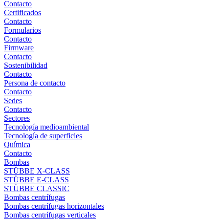
Contacto
Certificados
Contacto
Formularios
Contacto
Firmware
Contacto
Sostenibilidad
Contacto
Persona de contacto
Contacto
Sedes
Contacto
Sectores
Tecnología medioambiental
Tecnología de superficies
Química
Contacto
Bombas
STÜBBE X-CLASS
STÜBBE E-CLASS
STÜBBE CLASSIC
Bombas centrífugas
Bombas centrífugas horizontales
Bombas centrífugas verticales