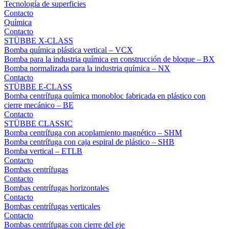
Tecnología de superficies
Contacto
Química
Contacto
STÜBBE X-CLASS
Bomba química plástica vertical – VCX
Bomba para la industria química en construcción de bloque – BX
Bomba normalizada para la industria química – NX
Contacto
STÜBBE E-CLASS
Bomba centrífuga química monobloc fabricada en plástico con
cierre mecánico – BE
Contacto
STÜBBE CLASSIC
Bomba centrífuga con acoplamiento magnético – SHM
Bomba centrífuga con caja espiral de plástico – SHB
Bomba vertical – ETLB
Contacto
Bombas centrífugas
Contacto
Bombas centrífugas horizontales
Contacto
Bombas centrífugas verticales
Contacto
Bombas centrífugas con cierre del eje