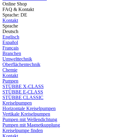
Online Shop
FAQ & Kontakt
Sprache: DE
Kontakt
Sprache
Deutsch
Englisch
Español
Français
Branchen
Umwelttechnik
Oberflächentechnik
Chemie
Kontakt
Pumpen
STÜBBE X-CLASS
STÜBBE E-CLASS
STÜBBE CLASSIC
Kreiselpumpen
Horizontale Kreiselpumpen
Vertikale Kreiselpumpen
Pumpen mit Wellendichtung
Pumpen mit Magnetkupplung
Kreiselpumpe finden
Kontakt