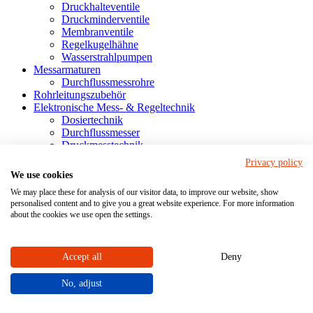
Druckhalteventile
Druckminderventile
Membranventile
Regelkugelhähne
Wasserstrahlpumpen
Messarmaturen
Durchflussmessrohre
Rohrleitungszubehör
Elektronische Mess- & Regeltechnik
Dosiertechnik
Durchflussmesser
Druckmesstechnik
Füllstandsmesstechnik
Privacy policy
Anzeige- & Bedieneinheiten
We use cookies
Industriearmaturen finden
We may place these for analysis of our visitor data, to improve our website, show
personalised content and to give you a great website experience. For more information
Service
about the cookies we use open the settings.
Beratung
Sonderlösungen
Case Studies
Accept all
Deny
Ersatzteile
Datenblätter
No, adjust
Betriebs- & Wartungsanleitungen
Chemische Beständigkeitsliste