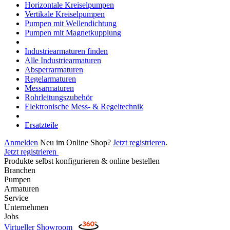
Horizontale Kreiselpumpen
Vertikale Kreiselpumpen
Pumpen mit Wellendichtung
Pumpen mit Magnetkupplung
Industriearmaturen finden
Alle Industriearmaturen
Absperrarmaturen
Regelarmaturen
Messarmaturen
Rohrleitungszubehör
Elektronische Mess- & Regeltechnik
Ersatzteile
Anmelden
Neu im Online Shop?
Jetzt registrieren
.
Jetzt registrieren
Produkte selbst konfigurieren & online bestellen
Branchen
Pumpen
Armaturen
Service
Unternehmen
Jobs
Virtueller Showroom