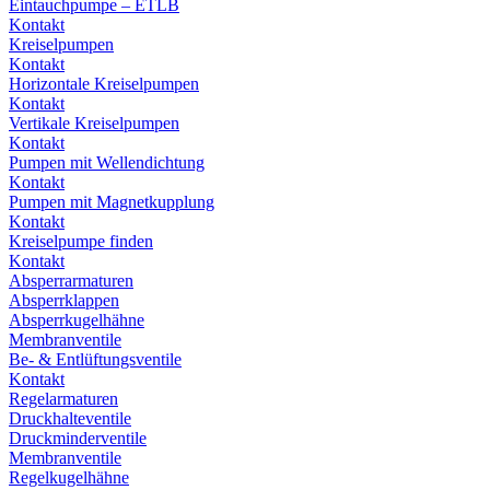
Eintauchpumpe – ETLB
Kontakt
Kreiselpumpen
Kontakt
Horizontale Kreiselpumpen
Kontakt
Vertikale Kreiselpumpen
Kontakt
Pumpen mit Wellendichtung
Kontakt
Pumpen mit Magnetkupplung
Kontakt
Kreiselpumpe finden
Kontakt
Absperrarmaturen
Absperrklappen
Absperrkugelhähne
Membranventile
Be- & Entlüftungsventile
Kontakt
Regelarmaturen
Druckhalteventile
Druckminderventile
Membranventile
Regelkugelhähne