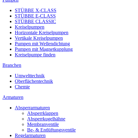
STÜBBE X-CLASS
STÜBBE E-CLASS
STÜBBE CLASSIC
Kreiselpumpen
Horizontale Kreiselpumpen
Vertikale Kreiselpumpen
Pumpen mit Wellendichtung
Pumpen mit Magnetkupplung
Kreiselpumpe finden
Branchen
Umwelttechnik
Oberflächentechnik
Chemie
Armaturen
Absperrarmaturen
Absperrklappen
Absperrkugelhähne
Membranventile
Be- & Entlüftungsventile
Regelarmaturen