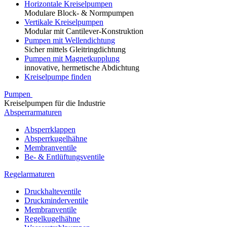
Horizontale Kreiselpumpen
Modulare Block- & Normpumpen
Vertikale Kreiselpumpen
Modular mit Cantilever-Konstruktion
Pumpen mit Wellendichtung
Sicher mittels Gleitringdichtung
Pumpen mit Magnetkupplung
innovative, hermetische Abdichtung
Kreiselpumpe finden
Pumpen
Kreiselpumpen für die Industrie
Absperrarmaturen
Absperrklappen
Absperrkugelhähne
Membranventile
Be- & Entlüftungsventile
Regelarmaturen
Druckhalteventile
Druckminderventile
Membranventile
Regelkugelhähne