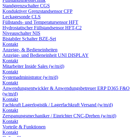
Füllstandsmesstechnik
Standgrenzschalter CGS
Konduktiver Grenzstandsensor CFP
Leckagesonde CLS
Füllstands- und Temperatursensor HFT
Hydrostatischer Füllstandsensor HFT-C2
Niveauschalter NIS
Bistabiler Schalter BZE-Set
Kontakt
Anzeige- & Bedieneinheiten
Anzeige- und Bedieneinheit UNI DISPLAY
Kontakt
Mitarbeiter Inside Sales (w/m/d)
Kontakt
Systemadministrator (w/m/d)
Kontakt
Anwendungsentwickler & Anwendungsbetreuer ERP D365 F&O
(w/m/d)
Kontakt
Fachkraft Lagerlogistik / Lagerfachkraft Versand (w/m/d)
Kontakt
Zerspanungsmechaniker / Einrichter CNC-Drehen (w/m/d)
Kontakt
Vorteile & Funktionen
Kontakt