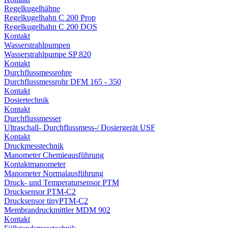
Regelkugelhähne
Regelkugelhahn C 200 Prop
Regelkugelhahn C 200 DOS
Kontakt
Wasserstrahlpumpen
Wasserstrahlpumpe SP 820
Kontakt
Durchflussmessrohre
Durchflussmessrohr DFM 165 - 350
Kontakt
Dosiertechnik
Kontakt
Durchflussmesser
Ultraschall- Durchflussmess-/ Dosiergerät USF
Kontakt
Druckmesstechnik
Manometer Chemieausführung
Kontaktmanometer
Manometer Normalausführung
Druck- und Temperatursensor PTM
Drucksensor PTM-C2
Drucksensor tinyPTM-C2
Membrandruckmittler MDM 902
Kontakt