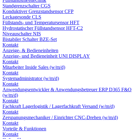
Füllstandsmesstechnik
Standgrenzschalter CGS
Konduktiver Grenzstandsensor CFP
Leckagesonde CLS
Füllstands- und Temperatursensor HFT
Hydrostatischer Füllstandsensor HFT-C2
Niveauschalter NIS
Bistabiler Schalter BZE-Set
Kontakt
Anzeige- & Bedieneinheiten
Anzeige- und Bedieneinheit UNI DISPLAY
Kontakt
Mitarbeiter Inside Sales (w/m/d)
Kontakt
Systemadministrator (w/m/d)
Kontakt
Anwendungsentwickler & Anwendungsbetreuer ERP D365 F&O
(w/m/d)
Kontakt
Fachkraft Lagerlogistik / Lagerfachkraft Versand (w/m/d)
Kontakt
Zerspanungsmechaniker / Einrichter CNC-Drehen (w/m/d)
Kontakt
Vorteile & Funktionen
Kontakt