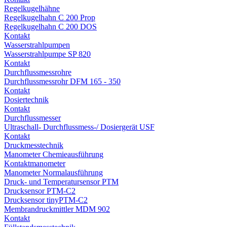
Regelkugelhähne
Regelkugelhahn C 200 Prop
Regelkugelhahn C 200 DOS
Kontakt
Wasserstrahlpumpen
Wasserstrahlpumpe SP 820
Kontakt
Durchflussmessrohre
Durchflussmessrohr DFM 165 - 350
Kontakt
Dosiertechnik
Kontakt
Durchflussmesser
Ultraschall- Durchflussmess-/ Dosiergerät USF
Kontakt
Druckmesstechnik
Manometer Chemieausführung
Kontaktmanometer
Manometer Normalausführung
Druck- und Temperatursensor PTM
Drucksensor PTM-C2
Drucksensor tinyPTM-C2
Membrandruckmittler MDM 902
Kontakt