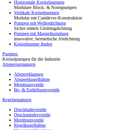
Horizontale Kreiselpumpen
Modulare Block- & Normpumpen
Vertikale Kreiselpumpen
Modular mit Cantilever-Konstruktion
Pumpen mit Wellendichtung
Sicher mittels Gleitringdichtung
Pumpen mit Magnetkupplung
innovative, hermetische Abdichtung
Kreiselpumpe finden
Pumpen
Kreiselpumpen für die Industrie
Absperrarmaturen
Absperrklappen
Absperrkugelhähne
Membranventile
Be- & Entlüftungsventile
Regelarmaturen
Druckhalteventile
Druckminderventile
Membranventile
Regelkugelhähne