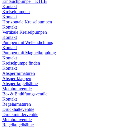
Eintauchpumpe – ETLB
Kontakt
Kreiselpumpen
Kontakt
Horizontale Kreiselpumpen
Kontakt
Vertikale Kreiselpumpen
Kontakt
Pumpen mit Wellendichtung
Kontakt
Pumpen mit Magnetkupplung
Kontakt
Kreiselpumpe finden
Kontakt
Absperrarmaturen
Absperrklappen
Absperrkugelhähne
Membranventile
Be- & Entlüftungsventile
Kontakt
Regelarmaturen
Druckhalteventile
Druckminderventile
Membranventile
Regelkugelhähne