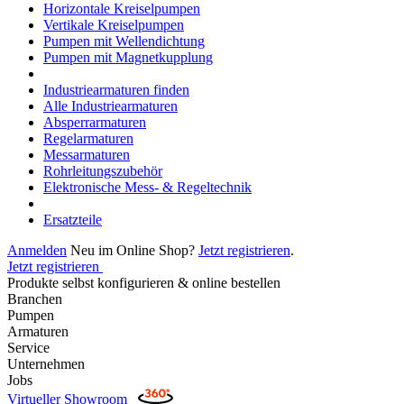
Horizontale Kreiselpumpen
Vertikale Kreiselpumpen
Pumpen mit Wellendichtung
Pumpen mit Magnetkupplung
Industriearmaturen finden
Alle Industriearmaturen
Absperrarmaturen
Regelarmaturen
Messarmaturen
Rohrleitungszubehör
Elektronische Mess- & Regeltechnik
Ersatzteile
Anmelden
Neu im Online Shop?
Jetzt registrieren
.
Jetzt registrieren
Produkte selbst konfigurieren & online bestellen
Branchen
Pumpen
Armaturen
Service
Unternehmen
Jobs
Virtueller Showroom