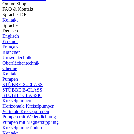
Online Shop
FAQ & Kontakt
Sprache: DE
Kontakt
Sprache
Deutsch
Englisch
Español
Français
Branchen
Umwelttechnik
Oberflächentechnik
Chemie
Kontakt
Pumpen
STÜBBE X-CLASS
STÜBBE E-CLASS
STÜBBE CLASSIC
Kreiselpumpen
Horizontale Kreiselpumpen
Vertikale Kreiselpumpen
Pumpen mit Wellendichtung
Pumpen mit Magnetkupplung
Kreiselpumpe finden
Kontakt