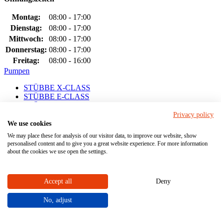
Montag:
08:00 - 17:00
Dienstag:
08:00 - 17:00
Mittwoch:
08:00 - 17:00
Donnerstag:
08:00 - 17:00
Freitag:
08:00 - 16:00
Pumpen
STÜBBE X-CLASS
STÜBBE E-CLASS
STÜBBE CLASSIC
Kreiselpumpen
Privacy policy
Horizontale Kreiselpumpen
We use cookies
Vertikale Kreiselpumpen
We may place these for analysis of our visitor data, to improve our website, show
Pumpen mit Wellendichtung
personalised content and to give you a great website experience. For more information
Pumpen mit Magnetkupplung
about the cookies we use open the settings.
Kreiselpumpe finden
Branchen
Accept all
Deny
Umwelttechnik
No, adjust
Oberflächentechnik
Chemie