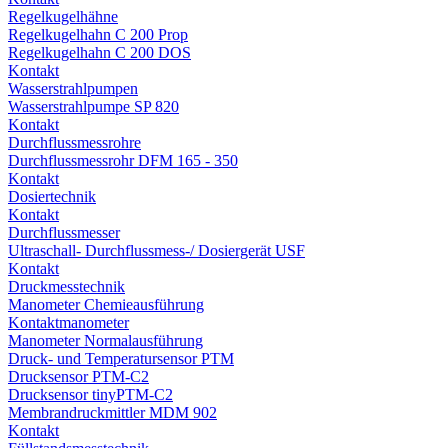
Regelkugelhähne
Regelkugelhahn C 200 Prop
Regelkugelhahn C 200 DOS
Kontakt
Wasserstrahlpumpen
Wasserstrahlpumpe SP 820
Kontakt
Durchflussmessrohre
Durchflussmessrohr DFM 165 - 350
Kontakt
Dosiertechnik
Kontakt
Durchflussmesser
Ultraschall- Durchflussmess-/ Dosiergerät USF
Kontakt
Druckmesstechnik
Manometer Chemieausführung
Kontaktmanometer
Manometer Normalausführung
Druck- und Temperatursensor PTM
Drucksensor PTM-C2
Drucksensor tinyPTM-C2
Membrandruckmittler MDM 902
Kontakt