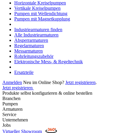
Horizontale Kreiselpumpen
Vertikale Kreiselpumpen
Pumpen mit Wellendichtung
Pumpen mit Magnetkupplung
Industriearmaturen finden
Alle Industriearmaturen
Absperrarmaturen
Regelarmaturen
Messarmaturen
Rohrleitungszubehör
Elektronische Mess- & Regeltechnik
Ersatzteile
Anmelden
Neu im Online Shop?
Jetzt registrieren
.
Jetzt registrieren
Produkte selbst konfigurieren & online bestellen
Branchen
Pumpen
Armaturen
Service
Unternehmen
Jobs
Virtueller Showroom