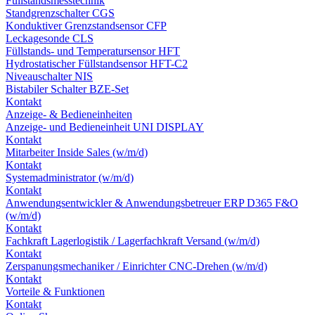
Füllstandsmesstechnik
Standgrenzschalter CGS
Konduktiver Grenzstandsensor CFP
Leckagesonde CLS
Füllstands- und Temperatursensor HFT
Hydrostatischer Füllstandsensor HFT-C2
Niveauschalter NIS
Bistabiler Schalter BZE-Set
Kontakt
Anzeige- & Bedieneinheiten
Anzeige- und Bedieneinheit UNI DISPLAY
Kontakt
Mitarbeiter Inside Sales (w/m/d)
Kontakt
Systemadministrator (w/m/d)
Kontakt
Anwendungsentwickler & Anwendungsbetreuer ERP D365 F&O
(w/m/d)
Kontakt
Fachkraft Lagerlogistik / Lagerfachkraft Versand (w/m/d)
Kontakt
Zerspanungsmechaniker / Einrichter CNC-Drehen (w/m/d)
Kontakt
Vorteile & Funktionen
Kontakt