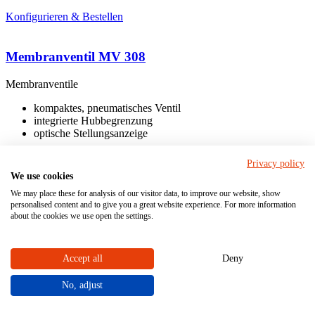
Konfigurieren & Bestellen
Membranventil MV 308
Membranventile
kompaktes, pneumatisches Ventil
integrierte Hubbegrenzung
optische Stellungsanzeige
Privacy policy
We use cookies
Muffe
Anschluss
We may place these for analysis of our visitor data, to improve our website, show
Stutzen
personalised content and to give you a great website experience. For more information
about the cookies we use open the settings.
Antrieb
pneumatisch
Accept all
Deny
Nennweite DN:
12 - 15
No, adjust
PVC-U
Material Gehäuse (medienberührt)
PP
PVDF