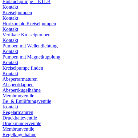
Eintauchpumpe – ETLB
Kontakt
Kreiselpumpen
Kontakt
Horizontale Kreiselpumpen
Kontakt
Vertikale Kreiselpumpen
Kontakt
Pumpen mit Wellendichtung
Kontakt
Pumpen mit Magnetkupplung
Kontakt
Kreiselpumpe finden
Kontakt
Absperrarmaturen
Absperrklappen
Absperrkugelhähne
Membranventile
Be- & Entlüftungsventile
Kontakt
Regelarmaturen
Druckhalteventile
Druckminderventile
Membranventile
Regelkugelhähne