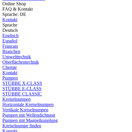
Online Shop
FAQ & Kontakt
Sprache: DE
Kontakt
Sprache
Deutsch
Englisch
Español
Français
Branchen
Umwelttechnik
Oberflächentechnik
Chemie
Kontakt
Pumpen
STÜBBE X-CLASS
STÜBBE E-CLASS
STÜBBE CLASSIC
Kreiselpumpen
Horizontale Kreiselpumpen
Vertikale Kreiselpumpen
Pumpen mit Wellendichtung
Pumpen mit Magnetkupplung
Kreiselpumpe finden
Kontakt