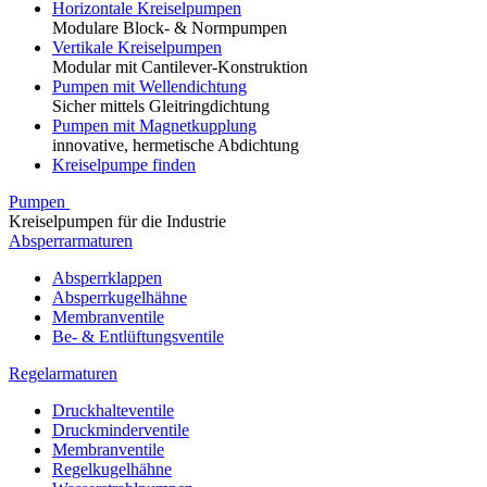
Horizontale Kreiselpumpen
Modulare Block- & Normpumpen
Vertikale Kreiselpumpen
Modular mit Cantilever-Konstruktion
Pumpen mit Wellendichtung
Sicher mittels Gleitringdichtung
Pumpen mit Magnetkupplung
innovative, hermetische Abdichtung
Kreiselpumpe finden
Pumpen
Kreiselpumpen für die Industrie
Absperrarmaturen
Absperrklappen
Absperrkugelhähne
Membranventile
Be- & Entlüftungsventile
Regelarmaturen
Druckhalteventile
Druckminderventile
Membranventile
Regelkugelhähne