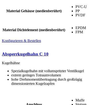
PVC-U
Material Gehäuse (medienberührt)
PP
PVDF
EPDM
Material Dichtelement (medienberührt)
FPM
Konfigurieren & Bestellen
Absperrkugelhahn C 10
Kugelhähne
Spezialkugelhahn mit vollumspritzter Ventilkugel
extrem geringes Totraumvolumen
hohe Drehmomentübertragung durch großzügig
dimensionierten Kugelzapfen
Muffe
Anschluss
Stutzen