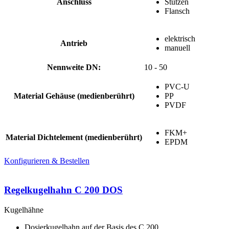
Anschluss
Stutzen
Flansch
elektrisch
Antrieb
manuell
Nennweite DN:
10 - 50
PVC-U
Material Gehäuse (medienberührt)
PP
PVDF
FKM+
Material Dichtelement (medienberührt)
EPDM
Konfigurieren & Bestellen
Regelkugelhahn C 200 DOS
Kugelhähne
Dosierkugelhahn auf der Basis des C 200