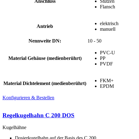
Anschluss
Stutzen
Flansch
elektrisch
Antrieb
manuell
Nennweite DN:
10 - 50
PVC-U
Material Gehäuse (medienberührt)
PP
PVDF
FKM+
Material Dichtelement (medienberührt)
EPDM
Konfigurieren & Bestellen
Regelkugelhahn C 200 DOS
Kugelhähne
Dosierkugelhahn auf der Basis des C 200