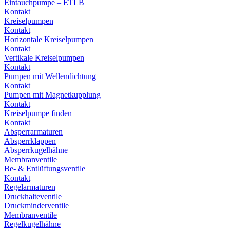
Eintauchpumpe – ETLB
Kontakt
Kreiselpumpen
Kontakt
Horizontale Kreiselpumpen
Kontakt
Vertikale Kreiselpumpen
Kontakt
Pumpen mit Wellendichtung
Kontakt
Pumpen mit Magnetkupplung
Kontakt
Kreiselpumpe finden
Kontakt
Absperrarmaturen
Absperrklappen
Absperrkugelhähne
Membranventile
Be- & Entlüftungsventile
Kontakt
Regelarmaturen
Druckhalteventile
Druckminderventile
Membranventile
Regelkugelhähne