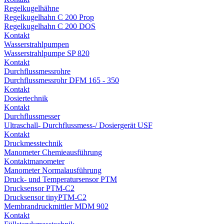
Regelkugelhähne
Regelkugelhahn C 200 Prop
Regelkugelhahn C 200 DOS
Kontakt
Wasserstrahlpumpen
Wasserstrahlpumpe SP 820
Kontakt
Durchflussmessrohre
Durchflussmessrohr DFM 165 - 350
Kontakt
Dosiertechnik
Kontakt
Durchflussmesser
Ultraschall- Durchflussmess-/ Dosiergerät USF
Kontakt
Druckmesstechnik
Manometer Chemieausführung
Kontaktmanometer
Manometer Normalausführung
Druck- und Temperatursensor PTM
Drucksensor PTM-C2
Drucksensor tinyPTM-C2
Membrandruckmittler MDM 902
Kontakt