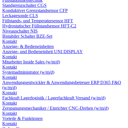
Füllstandsmesstechnik
Standgrenzschalter CGS
Konduktiver Grenzstandsensor CFP
Leckagesonde CLS
Füllstands- und Temperatursensor HFT
Hydrostatischer Füllstandsensor HFT-C2
Niveauschalter NIS
Bistabiler Schalter BZE-Set
Kontakt
Anzeige- & Bedieneinheiten
Anzeige- und Bedieneinheit UNI DISPLAY
Kontakt
Mitarbeiter Inside Sales (w/m/d)
Kontakt
Systemadministrator (w/m/d)
Kontakt
Anwendungsentwickler & Anwendungsbetreuer ERP D365 F&O
(w/m/d)
Kontakt
Fachkraft Lagerlogistik / Lagerfachkraft Versand (w/m/d)
Kontakt
Zerspanungsmechaniker / Einrichter CNC-Drehen (w/m/d)
Kontakt
Vorteile & Funktionen
Kontakt