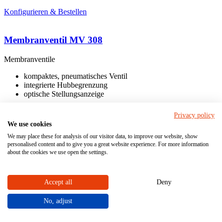
Konfigurieren & Bestellen
Membranventil MV 308
Membranventile
kompaktes, pneumatisches Ventil
integrierte Hubbegrenzung
optische Stellungsanzeige
Privacy policy
We use cookies
Muffe
Anschluss
We may place these for analysis of our visitor data, to improve our website, show
Stutzen
personalised content and to give you a great website experience. For more information
about the cookies we use open the settings.
Antrieb
pneumatisch
Accept all
Deny
Nennweite DN:
12 - 15
No, adjust
PVC-U
Material Gehäuse (medienberührt)
PP
PVDF