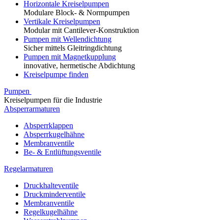
Horizontale Kreiselpumpen
Modulare Block- & Normpumpen
Vertikale Kreiselpumpen
Modular mit Cantilever-Konstruktion
Pumpen mit Wellendichtung
Sicher mittels Gleitringdichtung
Pumpen mit Magnetkupplung
innovative, hermetische Abdichtung
Kreiselpumpe finden
Pumpen
Kreiselpumpen für die Industrie
Absperrarmaturen
Absperrklappen
Absperrkugelhähne
Membranventile
Be- & Entlüftungsventile
Regelarmaturen
Druckhalteventile
Druckminderventile
Membranventile
Regelkugelhähne