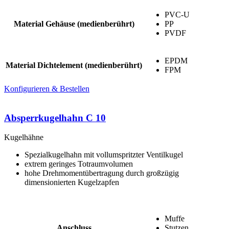
PVC-U
Material Gehäuse (medienberührt)
PP
PVDF
EPDM
Material Dichtelement (medienberührt)
FPM
Konfigurieren & Bestellen
Absperrkugelhahn C 10
Kugelhähne
Spezialkugelhahn mit vollumspritzter Ventilkugel
extrem geringes Totraumvolumen
hohe Drehmomentübertragung durch großzügig
dimensionierten Kugelzapfen
Muffe
Anschluss
Stutzen