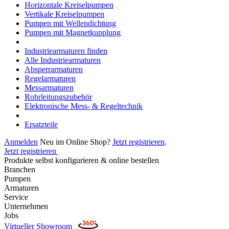
Horizontale Kreiselpumpen
Vertikale Kreiselpumpen
Pumpen mit Wellendichtung
Pumpen mit Magnetkupplung
Industriearmaturen finden
Alle Industriearmaturen
Absperrarmaturen
Regelarmaturen
Messarmaturen
Rohrleitungszubehör
Elektronische Mess- & Regeltechnik
Ersatzteile
Anmelden
Neu im Online Shop?
Jetzt registrieren
.
Jetzt registrieren
Produkte selbst konfigurieren & online bestellen
Branchen
Pumpen
Armaturen
Service
Unternehmen
Jobs
Virtueller Showroom