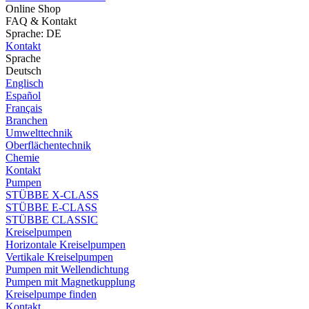
Online Shop
FAQ & Kontakt
Sprache: DE
Kontakt
Sprache
Deutsch
Englisch
Español
Français
Branchen
Umwelttechnik
Oberflächentechnik
Chemie
Kontakt
Pumpen
STÜBBE X-CLASS
STÜBBE E-CLASS
STÜBBE CLASSIC
Kreiselpumpen
Horizontale Kreiselpumpen
Vertikale Kreiselpumpen
Pumpen mit Wellendichtung
Pumpen mit Magnetkupplung
Kreiselpumpe finden
Kontakt