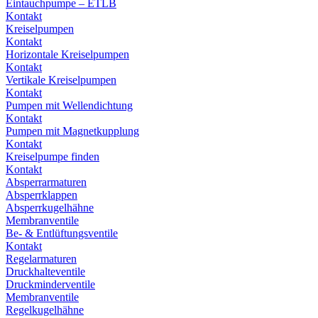
Eintauchpumpe – ETLB
Kontakt
Kreiselpumpen
Kontakt
Horizontale Kreiselpumpen
Kontakt
Vertikale Kreiselpumpen
Kontakt
Pumpen mit Wellendichtung
Kontakt
Pumpen mit Magnetkupplung
Kontakt
Kreiselpumpe finden
Kontakt
Absperrarmaturen
Absperrklappen
Absperrkugelhähne
Membranventile
Be- & Entlüftungsventile
Kontakt
Regelarmaturen
Druckhalteventile
Druckminderventile
Membranventile
Regelkugelhähne