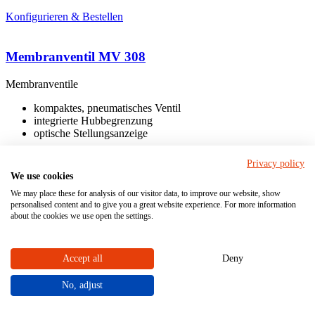
Konfigurieren & Bestellen
Membranventil MV 308
Membranventile
kompaktes, pneumatisches Ventil
integrierte Hubbegrenzung
optische Stellungsanzeige
Privacy policy
We use cookies
Muffe
Anschluss
We may place these for analysis of our visitor data, to improve our website, show
Stutzen
personalised content and to give you a great website experience. For more information
about the cookies we use open the settings.
Antrieb
pneumatisch
Accept all
Deny
Nennweite DN:
12 - 15
No, adjust
PVC-U
Material Gehäuse (medienberührt)
PP
PVDF