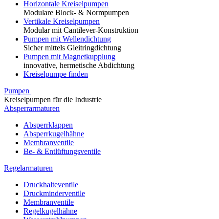
Horizontale Kreiselpumpen
Modulare Block- & Normpumpen
Vertikale Kreiselpumpen
Modular mit Cantilever-Konstruktion
Pumpen mit Wellendichtung
Sicher mittels Gleitringdichtung
Pumpen mit Magnetkupplung
innovative, hermetische Abdichtung
Kreiselpumpe finden
Pumpen
Kreiselpumpen für die Industrie
Absperrarmaturen
Absperrklappen
Absperrkugelhähne
Membranventile
Be- & Entlüftungsventile
Regelarmaturen
Druckhalteventile
Druckminderventile
Membranventile
Regelkugelhähne