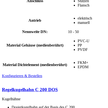
Anschluss
Stutzen
Flansch
elektrisch
Antrieb
manuell
Nennweite DN:
10 - 50
PVC-U
Material Gehäuse (medienberührt)
PP
PVDF
FKM+
Material Dichtelement (medienberührt)
EPDM
Konfigurieren & Bestellen
Regelkugelhahn C 200 DOS
Kugelhähne
Dosierkugelhahn auf der Basis des C 200