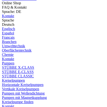
Online Shop
FAQ & Kontakt
Sprache: DE
Kontakt
Sprache
Deutsch
Englisch
Español
Français
Branchen
Umwelttechnik
Oberflächentechnik
Chemie
Kontakt
Pumpen
STÜBBE X-CLASS
STÜBBE E-CLASS
STÜBBE CLASSIC
Kreiselpumpen
Horizontale Kreiselpumpen
Vertikale Kreiselpumpen
Pumpen mit Wellendichtung
Pumpen mit Magnetkupplung
Kreiselpumpe finden
Kontakt