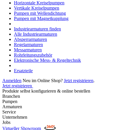
Horizontale Kreiselpumpen
Vertikale Kreiselpumpen
Pumpen mit Wellendichtung
Pumpen mit Magnetkupplung
Industriearmaturen finden
Alle Industriearmaturen
Absperrarmaturen
Regelarmaturen
Messarmaturen
Rohrleitungszubehör
Elektronische Mess- & Regeltechnik
Ersatzteile
Anmelden
Neu im Online Shop?
Jetzt registrieren
.
Jetzt registrieren
Produkte selbst konfigurieren & online bestellen
Branchen
Pumpen
Armaturen
Service
Unternehmen
Jobs
Virtueller Showroom