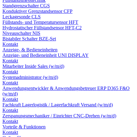
Füllstandsmesstechnik
Standgrenzschalter CGS
Konduktiver Grenzstandsensor CFP
Leckagesonde CLS
Füllstands- und Temperatursensor HFT
Hydrostatischer Füllstandsensor HFT-C2
Niveauschalter NIS
Bistabiler Schalter BZE-Set
Kontakt
Anzeige- & Bedieneinheiten
Anzeige- und Bedieneinheit UNI DISPLAY
Kontakt
Mitarbeiter Inside Sales (w/m/d)
Kontakt
Systemadministrator (w/m/d)
Kontakt
Anwendungsentwickler & Anwendungsbetreuer ERP D365 F&O
(w/m/d)
Kontakt
Fachkraft Lagerlogistik / Lagerfachkraft Versand (w/m/d)
Kontakt
Zerspanungsmechaniker / Einrichter CNC-Drehen (w/m/d)
Kontakt
Vorteile & Funktionen
Kontakt