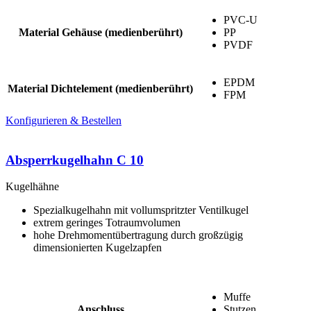
PVC-U
Material Gehäuse (medienberührt)
PP
PVDF
EPDM
Material Dichtelement (medienberührt)
FPM
Konfigurieren & Bestellen
Absperrkugelhahn C 10
Kugelhähne
Spezialkugelhahn mit vollumspritzter Ventilkugel
extrem geringes Totraumvolumen
hohe Drehmomentübertragung durch großzügig
dimensionierten Kugelzapfen
Muffe
Anschluss
Stutzen