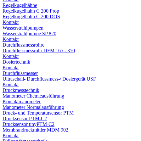
Regelkugelhähne
Regelkugelhahn C 200 Prop
Regelkugelhahn C 200 DOS
Kontakt
Wasserstrahlpumpen
Wasserstrahlpumpe SP 820
Kontakt
Durchflussmessrohre
Durchflussmessrohr DFM 165 - 350
Kontakt
Dosiertechnik
Kontakt
Durchflussmesser
Ultraschall- Durchflussmess-/ Dosiergerät USF
Kontakt
Druckmesstechnik
Manometer Chemieausführung
Kontaktmanometer
Manometer Normalausführung
Druck- und Temperatursensor PTM
Drucksensor PTM-C2
Drucksensor tinyPTM-C2
Membrandruckmittler MDM 902
Kontakt