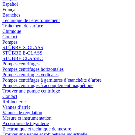
Español
Français
Branches
Technique de l'environnement
Traitement de surface
Chimique
Contact
Pompes
STÜBBE X-CLASS
STÜBBE E-CLASS
STÜBBE CLASSIC
Pompes centrifuges
Pompes centrifuges horizontales
Pompes centrifuges verticales
Pompes centrifuges à garnitures d’étanchéité d’arbre
Pompes centrifuges à accouplement magnétique
Trouver une pompe centrifuge
Contact
Robinetterie
Vannes d’arrêt
Vannes de régulation
Mesure et instrumentation
Accesoires de tuyauterie
Électronique et technique de mesure
Trouver une vanne et robinetterie industrielle