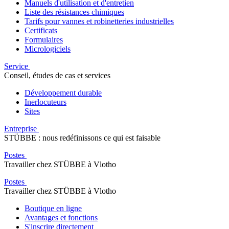
Manuels d'utilisation et d'entretien
Liste des résistances chimiques
Tarifs pour vannes et robinetteries industrielles
Certificats
Formulaires
Micrologiciels
Service
Conseil, études de cas et services
Développement durable
Inerlocuteurs
Sites
Entreprise
STÜBBE : nous redéfinissons ce qui est faisable
Postes
Travailler chez STÜBBE à Vlotho
Postes
Travailler chez STÜBBE à Vlotho
Boutique en ligne
Avantages et fonctions
S'inscrire directement