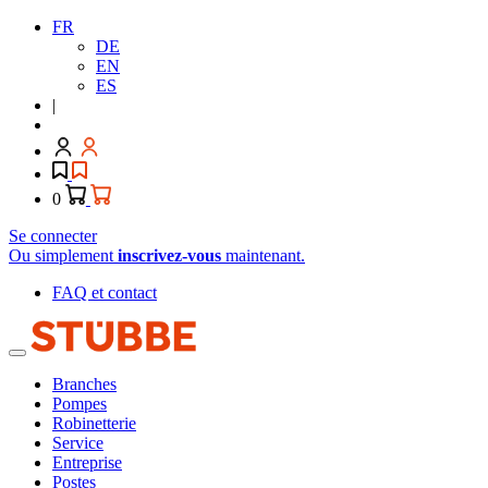
FR
DE
EN
ES
|
0
Se connecter
Ou simplement
inscrivez-vous
maintenant.
FAQ et contact
Branches
Pompes
Robinetterie
Service
Entreprise
Postes