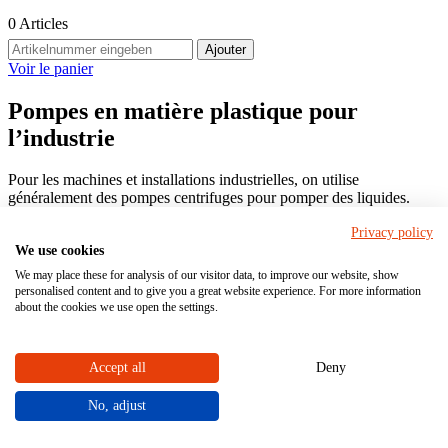
0
Articles
Ajouter
Voir le panier
Pompes en matière plastique pour
l’industrie
Pour les machines et installations industrielles, on utilise
généralement des pompes centrifuges pour pomper des liquides.
Outre la fonction des pompes, c'est leur matériau qui est au premier
Privacy policy
plan. Plus les milieux à traiter sont agressifs, plus il est important de
We use cookies
choisir le bon matériau pour la fabrication des pompes. Dans ce
domaine, le plastique s'est avéré particulièrement robuste, en
We may place these for analysis of our visitor data, to improve our website, show
particulier pour les substances agressives et abrasives.
personalised content and to give you a great website experience. For more information
about the cookies we use open the settings.
Accueil
Accept all
Deny
Pompes
No, adjust