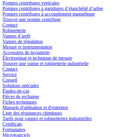
Pompes centrifuges verticales
Pompes centrifuges à garnitures d’étanchéité d’arbre
Pompes centrifuges à accouplement magnétique
Trouver une pompe centrifuge
Contact
Robinetterie
Vannes d’arrêt
Vannes de régulation
Mesure et instrumentation
Accesoires de tuyauterie
Électronique et technique de mesure
Trouver une vanne et robinetterie industrielle
Contact
Service
Conseil
Solutions spéciales
Études-de-cas
Pièces de rechange
Fiches techniques
Manuels d'utilisation et d'entretien
Liste des résistances chimiques
Tarifs pour vannes et robinetteries industrielles
Certificats
Formulaires
Micrologiciels