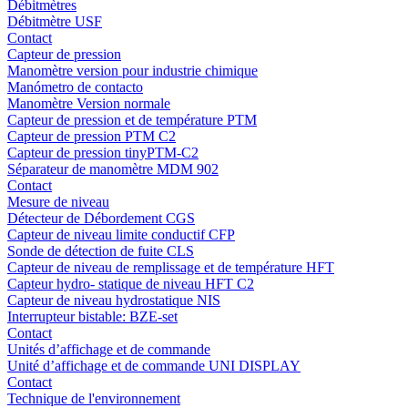
Débitmètres
Débitmètre USF
Contact
Capteur de pression
Manomètre version pour industrie chimique
Manómetro de contacto
Manomètre Version normale
Capteur de pression et de température PTM
Capteur de pression PTM C2
Capteur de pression tinyPTM-C2
Séparateur de manomètre MDM 902
Contact
Mesure de niveau
Détecteur de Débordement CGS
Capteur de niveau limite conductif CFP
Sonde de détection de fuite CLS
Capteur de niveau de remplissage et de température HFT
Capteur hydro- statique de niveau HFT C2
Capteur de niveau hydrostatique NIS
Interrupteur bistable: BZE-set
Contact
Unités d’affichage et de commande
Unité d’affichage et de commande UNI DISPLAY
Contact
Technique de l'environnement