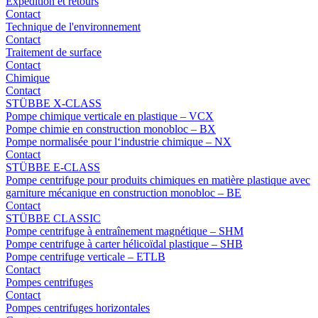
Expédition et retours
Contact
Technique de l'environnement
Contact
Traitement de surface
Contact
Chimique
Contact
STÜBBE X-CLASS
Pompe chimique verticale en plastique – VCX
Pompe chimie en construction monobloc – BX
Pompe normalisée pour l‘industrie chimique – NX
Contact
STÜBBE E-CLASS
Pompe centrifuge pour produits chimiques en matière plastique avec
garniture mécanique en construction monobloc – BE
Contact
STÜBBE CLASSIC
Pompe centrifuge à entraînement magnétique – SHM
Pompe centrifuge à carter hélicoïdal plastique – SHB
Pompe centrifuge verticale – ETLB
Contact
Pompes centrifuges
Contact
Pompes centrifuges horizontales