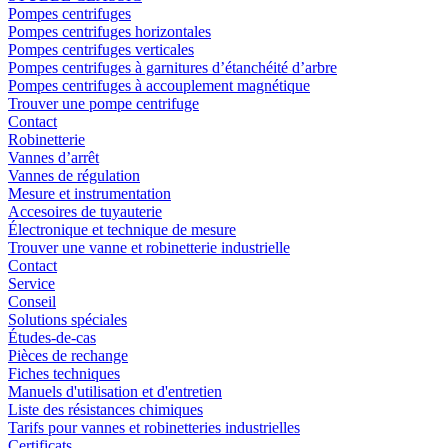
Pompes centrifuges
Pompes centrifuges horizontales
Pompes centrifuges verticales
Pompes centrifuges à garnitures d’étanchéité d’arbre
Pompes centrifuges à accouplement magnétique
Trouver une pompe centrifuge
Contact
Robinetterie
Vannes d’arrêt
Vannes de régulation
Mesure et instrumentation
Accesoires de tuyauterie
Électronique et technique de mesure
Trouver une vanne et robinetterie industrielle
Contact
Service
Conseil
Solutions spéciales
Études-de-cas
Pièces de rechange
Fiches techniques
Manuels d'utilisation et d'entretien
Liste des résistances chimiques
Tarifs pour vannes et robinetteries industrielles
Certificats