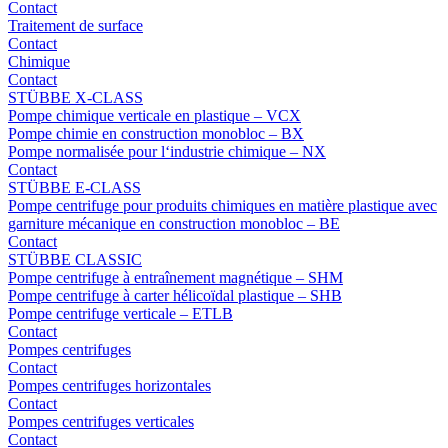
Contact
Traitement de surface
Contact
Chimique
Contact
STÜBBE X-CLASS
Pompe chimique verticale en plastique – VCX
Pompe chimie en construction monobloc – BX
Pompe normalisée pour l‘industrie chimique – NX
Contact
STÜBBE E-CLASS
Pompe centrifuge pour produits chimiques en matière plastique avec
garniture mécanique en construction monobloc – BE
Contact
STÜBBE CLASSIC
Pompe centrifuge à entraînement magnétique – SHM
Pompe centrifuge à carter hélicoïdal plastique – SHB
Pompe centrifuge verticale – ETLB
Contact
Pompes centrifuges
Contact
Pompes centrifuges horizontales
Contact
Pompes centrifuges verticales
Contact