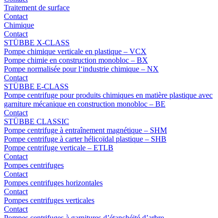
Traitement de surface
Contact
Chimique
Contact
STÜBBE X-CLASS
Pompe chimique verticale en plastique – VCX
Pompe chimie en construction monobloc – BX
Pompe normalisée pour l‘industrie chimique – NX
Contact
STÜBBE E-CLASS
Pompe centrifuge pour produits chimiques en matière plastique avec
garniture mécanique en construction monobloc – BE
Contact
STÜBBE CLASSIC
Pompe centrifuge à entraînement magnétique – SHM
Pompe centrifuge à carter hélicoïdal plastique – SHB
Pompe centrifuge verticale – ETLB
Contact
Pompes centrifuges
Contact
Pompes centrifuges horizontales
Contact
Pompes centrifuges verticales
Contact
Pompes centrifuges à garnitures d’étanchéité d’arbre