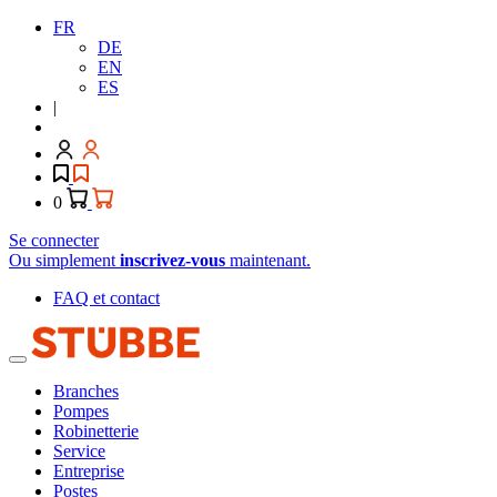
FR
DE
EN
ES
|
0
Se connecter
Ou simplement
inscrivez-vous
maintenant.
FAQ et contact
Branches
Pompes
Robinetterie
Service
Entreprise
Postes