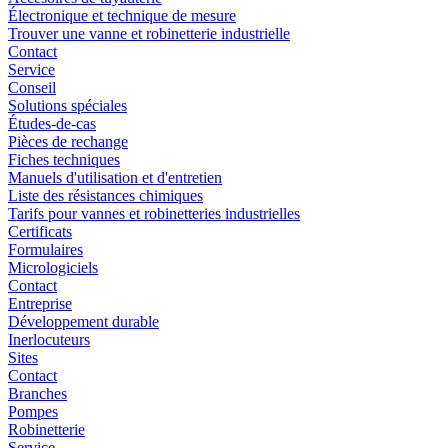
Électronique et technique de mesure
Trouver une vanne et robinetterie industrielle
Contact
Service
Conseil
Solutions spéciales
Études-de-cas
Pièces de rechange
Fiches techniques
Manuels d'utilisation et d'entretien
Liste des résistances chimiques
Tarifs pour vannes et robinetteries industrielles
Certificats
Formulaires
Micrologiciels
Contact
Entreprise
Développement durable
Inerlocuteurs
Sites
Contact
Branches
Pompes
Robinetterie
Service