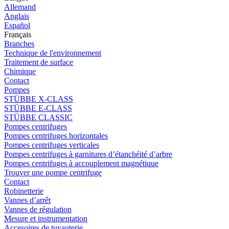
Allemand
Anglais
Español
Français
Branches
Technique de l'environnement
Traitement de surface
Chimique
Contact
Pompes
STÜBBE X-CLASS
STÜBBE E-CLASS
STÜBBE CLASSIC
Pompes centrifuges
Pompes centrifuges horizontales
Pompes centrifuges verticales
Pompes centrifuges à garnitures d’étanchéité d’arbre
Pompes centrifuges à accouplement magnétique
Trouver une pompe centrifuge
Contact
Robinetterie
Vannes d’arrêt
Vannes de régulation
Mesure et instrumentation
Accesoires de tuyauterie